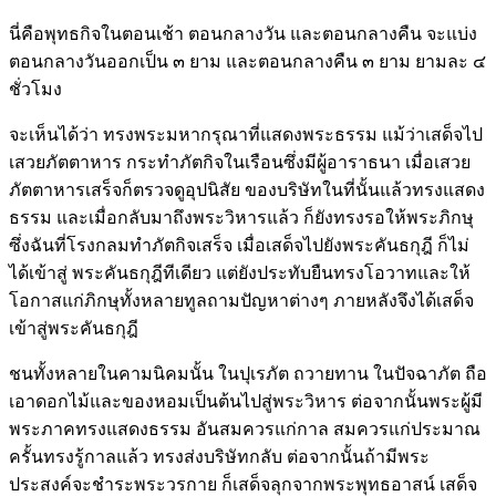
นี่คือพุทธกิจในตอนเช้า ตอนกลางวัน และตอนกลางคืน จะแบ่ง
ตอนกลางวันออกเป็น ๓ ยาม และตอนกลางคืน ๓ ยาม ยามละ ๔
ชั่วโมง
จะเห็นได้ว่า ทรงพระมหากรุณาที่แสดงพระธรรม แม้ว่าเสด็จไป
เสวยภัตตาหาร กระทำภัตกิจในเรือนซึ่งมีผู้อาราธนา เมื่อเสวย
ภัตตาหารเสร็จก็ตรวจดูอุปนิสัย ของบริษัทในที่นั้นแล้วทรงแสดง
ธรรม และเมื่อกลับมาถึงพระวิหารแล้ว ก็ยังทรงรอให้พระภิกษุ
ซึ่งฉันที่โรงกลมทำภัตกิจเสร็จ เมื่อเสด็จไปยังพระคันธกุฎี ก็ไม่
ได้เข้าสู่ พระคันธกุฎีทีเดียว แต่ยังประทับยืนทรงโอวาทและให้
โอกาสแก่ภิกษุทั้งหลายทูลถามปัญหาต่างๆ ภายหลังจึงได้เสด็จ
เข้าสู่พระคันธกุฎี
ชนทั้งหลายในคามนิคมนั้น ในปุเรภัต ถวายทาน ในปัจฉาภัต ถือ
เอาดอกไม้และของหอมเป็นต้นไปสู่พระวิหาร ต่อจากนั้นพระผู้มี
พระภาคทรงแสดงธรรม อันสมควรแก่กาล สมควรแก่ประมาณ
ครั้นทรงรู้กาลแล้ว ทรงส่งบริษัทกลับ ต่อจากนั้นถ้ามีพระ
ประสงค์จะชำระพระวรกาย ก็เสด็จลุกจากพระพุทธอาสน์ เสด็จ