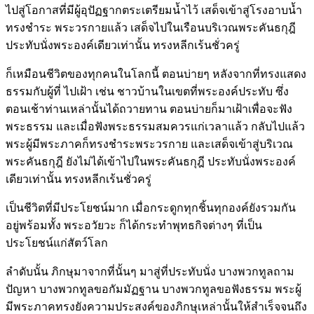
ไปสู่โอกาสที่มีผู้อุปัฏฐากตระเตรียมน้ำไว้ เสด็จเข้าสู่โรงอาบน้ำ
ทรงชำระ พระวรกายแล้ว เสด็จไปในเรือนบริเวณพระคันธกุฎี
ประทับนั่งพระองค์เดียวเท่านั้น ทรงหลีกเร้นชั่วครู่
ก็เหมือนชีวิตของทุกคนในโลกนี้ ตอนบ่ายๆ หลังจากที่ทรงแสดง
ธรรมกับผู้ที่ ไปเฝ้า เช่น ชาวบ้านในเขตที่พระองค์ประทับ ซึ่ง
ตอนเช้าท่านเหล่านั้นได้ถวายทาน ตอนบ่ายก็มาเฝ้าเพื่อจะฟัง
พระธรรม และเมื่อฟังพระธรรมสมควรแก่เวลาแล้ว กลับไปแล้ว
พระผู้มีพระภาคก็ทรงชำระพระวรกาย และเสด็จเข้าสู่บริเวณ
พระคันธกุฎี ยังไม่ได้เข้าไปในพระคันธกุฎี ประทับนั่งพระองค์
เดียวเท่านั้น ทรงหลีกเร้นชั่วครู่
เป็นชีวิตที่มีประโยชน์มาก เมื่อกระดูกทุกชิ้นทุกองค์ยังรวมกัน
อยู่พร้อมทั้ง พระอวัยวะ ก็ได้กระทำพุทธกิจต่างๆ ที่เป็น
ประโยชน์แก่สัตว์โลก
ลำดับนั้น ภิกษุมาจากที่นั้นๆ มาสู่ที่ประทับนั่ง บางพวกทูลถาม
ปัญหา บางพวกทูลขอกัมมัฏฐาน บางพวกทูลขอฟังธรรม พระผู้
มีพระภาคทรงยังความประสงค์ของภิกษุเหล่านั้นให้สำเร็จจนถึง