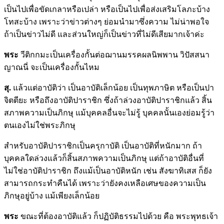
เป็นไปเพื่อขัดเกลาหรือเปล่า หรือเป็นไปเพื่อส่งเสริมโลภะบ้าง
โทสะบ้าง เพราะว่าข่าวต่างๆ ย่อมนำมาซึ่งความ ไม่น่าพอใจ
ถ้าเป็นข่าวไม่ดี และส่วนใหญ่ก็เป็นข่าวที่ไม่ดีเสียมากเจ้าค่ะ
พระ
วีติกกมะเป็นเครื่องกั้นต่อฌานมรรคผลนิพพาน วิปัสสนา
ญาณนี่ จะเป็นเครื่องกั้นไหม
สุ.
แล้วแต่อาบัติว่า เป็นอาบัติเล็กน้อย เป็นทุพภาษิต หรือเป็นปา
จิตตียะ หรือถึงอาบัติปาราชิก ซึ่งถ้าล่วงอาบัติปาราชิกแล้ว สิ้น
สภาพความเป็นภิกษุ แม้บุคคลอื่นจะไม่รู้ บุคคลนั้นเองย่อมรู้ว่า
ตนเองไม่ใช่พระภิกษุ
สำหรับอาบัติปาราชิกเป็นครุกาบัติ เป็นอาบัติที่หนักมาก ถ้า
บุคคลใดล่วงแล้วก็สิ้นสภาพความเป็นภิกษุ แต่ถ้าอาบัติอื่นที่
ไม่ใช่อาบัติปาราชิก ถึงแม้เป็นอาบัติหนัก เช่น สังฆาทิเสส ก็ยัง
สามารถกระทำคืนได้ เพราะว่ายังคงเหลือเศษของความเป็น
ภิกษุอยู่บ้าง แม้เพียงเล็กน้อย
พระ
ขณะที่ต้องอาบัติแล้ว ก็ปฏิบัติธรรมไปด้วย คือ พระพุทธเจ้า