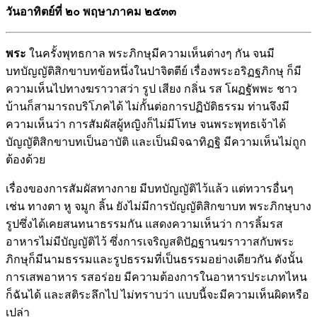
วันอาทิตย์ที่ ๒๐ พฤษาภาคม ๒๕๓๓
พระ
ในครั้งพุทธกาล พระภิกษุมีความเห็นต่างๆ กัน จนมี
บทบัญญัติสิกขาบทข้อหนึ่งในปาจิตตีย์ เรื่องพระอริฏฐภิกษุ ก็มี
ความเห็นไปทางฆราวาสว่า รูป เสียง กลิ่น รส โผฏฐัพพะ ชาว
บ้านก็สามารถบริโภคได้ ไม่กั้นต่อการปฏิบัติธรรม ท่านจึงมี
ความเห็นว่า การสัมผัสผู้หญิงก็ไม่มีโทษ จนพระพุทธเจ้าได้
บัญญัติสิกขาบทเป็นอาบัติ และเป็นมิจฉาทิฏฐิ มีความเห็นไม่ถูก
ต้องด้วย
เรื่องของการสัมผัสทางกาย มีบทบัญญัติไว้แล้ว แต่ทวารอื่นๆ
เช่น ทางตา หู จมูก ลิ้น ยังไม่มีการบัญญัติสิกขาบท พระภิกษุบาง
รูปซึ่งได้เคยสนทนาธรรมกัน แสดงความเห็นว่า การลิ้มรส
อาหารไม่มีบัญญัติไว้ ซึ่งการเจริญสติปัฏฐานฆราวาสกับพระ
ภิกษุก็มีนามธรรมและรูปธรรมที่เป็นธรรมอย่างเดียวกัน ดังนั้น
การเสพอาหาร รสอร่อย มีความต้องการในอาหารประเภทไหน
ก็ฉันได้ และสติระลึกไป ไม่ทราบว่า แบบนี้จะมีความเห็นผิดหรือ
เปล่า