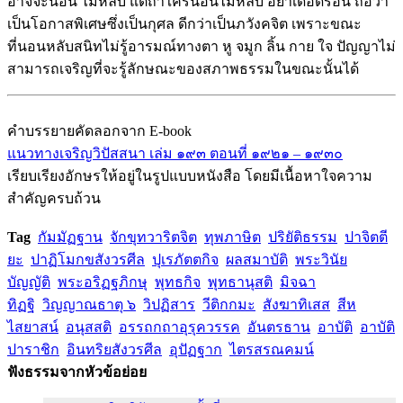
อาจจะนอน ไม่หลับ แต่ถ้าใครนอนไม่หลับ อย่าเดือดร้อน ถือว่า
เป็นโอกาสพิเศษซึ่งเป็นกุศล ดีกว่าเป็นภวังคจิต เพราะขณะ
ที่นอนหลับสนิทไม่รู้อารมณ์ทางตา หู จมูก ลิ้น กาย ใจ ปัญญาไม่
สามารถเจริญที่จะรู้ลักษณะของสภาพธรรมในขณะนั้นได้
คำบรรยายคัดลอกจาก E-book
แนวทางเจริญวิปัสสนา เล่ม ๑๙๓ ตอนที่ ๑๙๒๑ – ๑๙๓๐
เรียบเรียงอักษรให้อยู่ในรูปแบบหนังสือ โดยมีเนื้อหาใจความ
สำคัญครบถ้วน
Tag
กัมมัฏฐาน
จักขุทวาริตจิต
ทุพภาษิต
ปริยัติธรรม
ปาจิตตี
ยะ
ปาฏิโมกขสังวรศีล
ปุเรภัตตกิจ
ผลสมาบัติ
พระวินัย
บัญญัติ
พระอริฏฐภิกษุ
พุทธกิจ
พุทธานุสติ
มิจฉา
ทิฏฐิ
วิญญาณธาตุ ๖
วิปฏิสาร
วีติกกมะ
สังฆาทิเสส
สีห
ไสยาสน์
อนุสสติ
อรรถกถาอุรุควรรค
อันตรธาน
อาบัติ
อาบัติ
ปาราชิก
อินทริยสังวรศีล
อุปัฏฐาก
ไตรสรณคมน์
ฟังธรรมจากหัวข้อย่อย