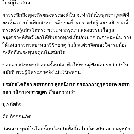
ไม่มีผู้ใดเสมอ
การระลึกถึงพุทธกิจของพระองค์นั้น จะทำให้เป็นพุทธานุสสติที่
จะเห็น การบำเพ็ญพระบารมีก่อนที่จะทรงตรัสรู้ และหลังจากที่
ทรงตรัสรู้แล้ว ได้ทรง พระมหากรุณาแสดงธรรมเกื้อกูล
อนุเคราะห์สัตว์โลกให้พ้นจากทุกข์เป็นอันมาก เพราะฉะนั้น การ
ได้นมัสการพระบรมสารีริกธาตุ ก็แล้วแต่ว่าจิตของใครจะน้อม
ระลึกถึงพระพุทธคุณในสมัยใด
ขอกล่าวถึงพุทธกิจอีกครั้งหนึ่ง เพื่อให้ท่านผู้ฟังน้อมระลึกถึงใน
สมัยที่ พระผู้มีพระภาคยังไม่ปรินิพพาน
ปรมัตถโชติกา อรรถกถา สุตตนิบาต อรรถกถาอุรุควรรค อรรถ
กถา กสิภารทวาชสูตร
มีข้อความว่า
ปุเรภัตกิจ
คือ กิจก่อนภัต
กิจของมนุษย์ในโลกนี้เหมือนกันทั้งนั้น ไม่มีต่างกันเลย แต่ผู้ที่ยัง