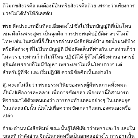
ติโมกขสังวรศีล แต่ต้องมีอินทริยสังวรศีลด้วย เพราะว่าเพียงการ
บวชไม่ได้ทำให้กิเลสดับ
พระ
ศีลประเภทอื่นที่ละเอียดลงไป ซึ่งไม่มีบทบัญญัติที่เป็นโทษ
เช่น ศีลในพระสูตร เป็นจุลศีล การประพฤติปฏิบัติต่างๆ ที่ไม่มี
โทษ เช่น ในสมัยนี้ก็เป็นการอ่านหนังสือพิมพ์บ้าง รดน้ำมนต์บ้าง
หรือสิ่งต่างๆ ที่ไม่มีบทบัญญัติ มีข้อคิดเห็นที่ต่างกัน บางท่านก็ว่า
ไม่ควร บางท่านก็ว่าไม่มีโทษ ปฏิบัติได้ ผู้ที่ไม่ได้ฟังท่านอาจารย์
สุจินต์บรรยายก็ไม่มีปัญหา เพราะเขาไม่เห็นโทษต่างๆ แต่
สำหรับผู้ที่ฟัง และเริ่มปฏิบัติ ควรมีข้อคิดเห็นอย่างไร
สุ.
คงจะไม่ลืมว่า พระธรรมวินัยของพระผู้มีพระภาคทั้งหมด
เป็นไปเพื่อการละคลาย เพื่อการขัดเกลา เพียงเท่านี้ก็สามารถ
พิจารณาได้ด้วยตนเองว่า การกระทำแต่ละอย่างๆ ในแต่ละยุค
ในแต่ละสมัยนั้น เป็นไปเพื่อความขัดเกลากิเลสของตนเองหรือ
เปล่า
ถ้าจะอ่านหนังสือพิมพ์ ขณะนั้นรู้ได้ทีเดียวว่าเพราะอะไร และใน
ขณะที่ กำลังอ่าน จิตเป็นกุศลหรือเป็นอกุศลอย่างไร การอ่านนั้น