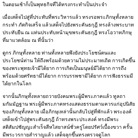
ในตอนเช้าก็เป็นพุทธกิจที่ได้ทรงกระทำเป็นประจำ
เมื่อเสด็จไปสู่ที่ประทับที่พระวิหารแล้ว ทรงรอพระภิกษุทั้งหลาย
กระทำ ภัตกิจเสร็จ แล้วเสด็จไปยังพระคันธกุฎี ทรงล้างพระบาท
ประทับยืน ณ แท่นประทับหน้ามุขพระคันธกุฎี ทรงโอวาทภิกษุ
ที่มาแวดล้อม ณ ที่นั้นว่า
ดูกร ภิกษุทั้งหลาย ท่านทั้งหลายพึงยังประโยชน์ตนและ
ประโยชน์ท่าน ให้ถึงพร้อมด้วยความไม่ประมาทเถิด การเกิดขึ้น
ของพระพุทธเจ้ามีได้ยาก การเกิดเป็นมนุษย์มีได้ยาก การถึง
พร้อมด้วยศรัทธามีได้ยาก การบรรพชามีได้ยาก การฟังธรรมมี
ได้ยากในโลก
จากนั้นภิกษุทั้งหลายถวายบังคมพระผู้มีพระภาคแล้ว ทูลถา
มกัมมัฏฐาน พระผู้มีพระภาคทรงแสดงธรรมตามควรแก่อุปนิสัย
ของภิกษุทั้งหลาย เมื่อภิกษุเหล่านั้นกลับไปสู่ที่พักแล้ว พระองค์
เสด็จเข้าไปสู่พระคันธกุฎี ถ้าทรงพระประสงค์ ทรงมีพระ
สติสัมปชัญญะสำเร็จสีหไสยาสน์ชั่วครู่โดยปรัศว์เบื้องขวา ครั้น
มีพระวรกายสำราญแล้ว เสด็จลุกขึ้นทรงตรวจดูโลก