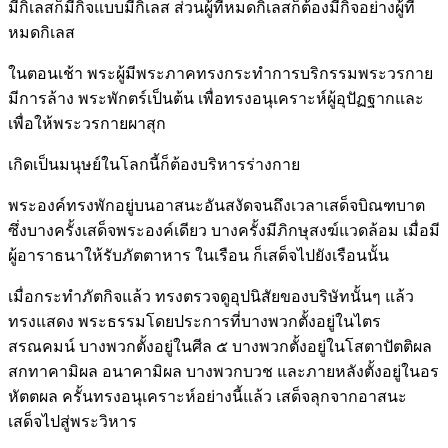
มีกิเลสก็มีกิจแบบมีกิเลส ส่วนผู้ที่หมดกิเลสก็ต้องมีกิจอย่างผู้ที่
หมดกิเลส
ในตอนเช้า พระผู้มีพระภาคทรงกระทำการบริกรรมพระวรกาย
มีการล้าง พระพักตร์เป็นต้น เพื่อทรงอนุเคราะห์ผู้อุปัฏฐากและ
เพื่อให้พระวรกายผาสุก
เกิดเป็นมนุษย์ในโลกนี้ก็ต้องบริหารร่างกาย
พระองค์ทรงพักอยู่บนอาสนะอันสงัดจนถึงเวลาเสด็จบิณฑบาต
ซึ่งบางครั้งเสด็จพระองค์เดียว บางครั้งมีภิกษุสงฆ์แวดล้อม เมื่อมี
ผู้อาราธนาให้รับภัตตาหาร ในเรือน ก็เสด็จไปยังเรือนนั้น
เมื่อกระทำภัตกิจแล้ว ทรงตรวจดูอุปนิสัยของบริษัทนั้นๆ แล้ว
ทรงแสดง พระธรรมโดยประการที่บางพวกตั้งอยู่ในไตร
สรณคมน์ บางพวกตั้งอยู่ในศีล ๕ บางพวกตั้งอยู่ในโสตาปัตติผล
สกทาคามิผล อนาคามิผล บางพวกบวช และภายหลังตั้งอยู่ในอร
หัตตผล ครั้นทรงอนุเคราะห์อย่างนี้แล้ว เสด็จลุกจากอาสนะ
เสด็จไปสู่พระวิหาร