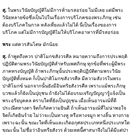
สุ.
ในพระวินัยบัญญัติไม่มีการห้ามรสอร่อย ไม่มีเลย แต่มีพระ
วินัยหลายข้อซึ่งเป็นไปในเรื่องการบริโภคของพระภิกษุ เช่น
ต้องบริโภคในกาล หลังเที่ยงแล้วไม่ได้ นี่เป็นเรื่องของการ
บริโภค แต่ไม่มีการบัญญัติไม่ให้บริโภคอาหารที่มีรสอร่อย
พระ
แต่ควรสันโดษ มักน้อย
สุ.
ถ้าพูดถึงควร ปาติโมกขสังวรศีล หมายความถึงการประพฤติ
ปฏิบัติตามพระวินัยบัญญัติสำหรับเพศภิกษุ ทุกข้อที่พระผู้มีพระ
ภาคทรงบัญญัติ ถ้าพระภิกษุนั้นประพฤติปฏิบัติตามพระวินัย
บัญญัติทั้งหมด ก็เป็นปาติโมกขสังวรศีล มีความสังวรในพระ
ปาติโมกข์ นอกจากนั้นยังมีอินทริยสังวรศีล เพราะแม้พระภิกษุ
บวชแล้วก็ยังเป็นปุถุชน ถ้ายังไม่ได้อบรมเจริญปัญญารู้แจ้งเป็น
พระอริยบุคคล ตราบใดที่ยังเป็นปุถุชน เมื่อเห็นอารมณ์ที่ดี
ประณีตทางตา จิตก็เกิดความยินดี ถ้าเห็นอารมณ์ที่ไม่น่าพอใจ
จิตก็เกิดยินร้าย ไม่ว่าจะเป็นทางหู หรือทางจมูก ทางลิ้น ทางกาย
เพราะฉะนั้น ขณะใดที่เห็นและเกิดอกุศลประเภทหนึ่งประเภทใด
ขณะนั้น ไม่ชื่อว่าอินทรียสังวร ด้วยเหตุนี้ศาสนาจึงไม่ได้มีแต่ปา