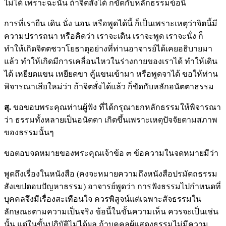
ไม่ได้ เพราะฉะนั้น ถ้าจิตสั่งได้ ก็ขัดกับหลักธรรมข้อนี้
การที่เรายืน เดิน นั่ง นอน หรือพูดได้นี้ ก็เป็นเพราะเหตุว่าจิตนี้มี
ความปรารถนา หรือคิดว่า เราจะเดิน เราจะพูด เราจะนั่ง ก็
ทำให้เกิดจิตตชวาโยธาตุอย่างที่ท่านอาจารย์ได้เคยอธิบายมา
แล้ว ทำให้เกิดมีการเคลื่อนไหวในร่างกายของเราได้ ทำให้เดิน
ได้ เหยียดแขน เหยียดขา คู้แขนเข้ามา หรือพูดจาได้ ขอให้ท่าน
พิจารณาเสียใหม่ว่า ถ้าจิตสั่งได้แล้ว ก็ขัดกับหลักอนัตตาธรรม
สุ.
ขอขอบพระคุณท่านผู้ฟัง ที่ได้กรุณายกหลักธรรมให้พิจารณา
ว่า ธรรมทั้งหลายเป็นอนัตตา เกิดขึ้นเพราะเหตุปัจจัยตามสภาพ
ของธรรมนั้นๆ
ขอตอบจดหมายของพระคุณเจ้าข้อ ๓ ข้อความในจดหมายมีว่า
พูดถึงเรื่องในหนังสือ (คงจะหมายความถึงหนังสือปรมัตถธรรม
สังเขปตอบปัญหาธรรม) อาจารย์พูดว่า การฟังธรรมไปกำหนดที่
บุคคลจึงมีเรื่องสะเทือนใจ ควรพิสูจน์แต่เฉพาะสัจธรรมใน
ลักษณะตามความเป็นจริง ข้อนี้ในขั้นความเห็น ควรจะเป็นเช่น
นั้น แต่ในขั้นปฏิบัติไม่ได้ผล ถ้าบุคคลผู้แสดงธรรมไม่มีความ