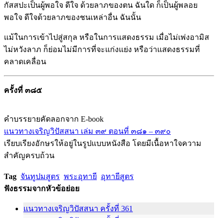
กัสสปะเป็นผู้พอใจ ดีใจ ด้วยลาภของตน ฉันใด ก็เป็นผู้พลอย
พอใจ ดีใจด้วยลาภของชนเหล่าอื่น ฉันนั้น
แม้ในการเข้าไปสู่สกุล หรือในการแสดงธรรม เมื่อไม่เพ่งอามิส
ไม่หวังลาภ ก็ย่อมไม่มีการที่จะแก่งแย่ง หรือว่าแสดงธรรมที่
คลาดเคลื่อน
ครั้งที่ ๓๘๕
คำบรรยายคัดลอกจาก E-book
แนวทางเจริญวิปัสสนา เล่ม ๓๙ ตอนที่ ๓๘๑ – ๓๙๐
เรียบเรียงอักษรให้อยู่ในรูปแบบหนังสือ โดยมีเนื้อหาใจความ
สำคัญครบถ้วน
Tag
จันทูปมสูตร
พระอุทายี
อุทายีสูตร
ฟังธรรมจากหัวข้อย่อย
แนวทางเจริญวิปัสสนา ครั้งที่ 361