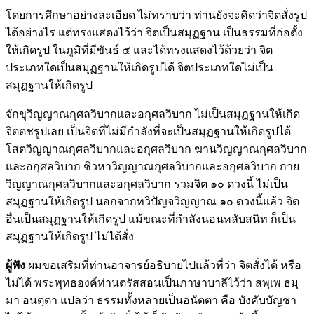
โดยการศึกษาอย่างละเอียด ไม่ทราบว่า ท่านยังจะคิดว่าจิตสั่งรูป
ได้อย่างไร แต่ทรงแสดงไว้ว่า จิตเป็นสมุฏฐาน เป็นธรรมที่ก่อตั้ง
ให้เกิดรูป ในภูมิที่มีขันธ์ ๕ และได้ทรงแสดงไว้ด้วยว่า จิต
ประเภทใดเป็นสมุฏฐานให้เกิดรูปได้ จิตประเภทใดไม่เป็น
สมุฏฐานให้เกิดรูป
จักขุวิญญาณกุศลวิบากและอกุศลวิบาก ไม่เป็นสมุฏฐานให้เกิด
จิตตชรูปเลย เป็นจิตที่ไม่มีกำลังที่จะเป็นสมุฏฐานให้เกิดรูปได้
โสตวิญญาณกุศลวิบากและอกุศลวิบาก ฆานวิญญาณกุศลวิบาก
และอกุศลวิบาก ชิวหาวิญญาณกุศลวิบากและอกุศลวิบาก กาย
วิญญาณกุศลวิบากและอกุศลวิบาก รวมจิต ๑๐ ดวงนี้ ไม่เป็น
สมุฏฐานให้เกิดรูป นอกจากทวิปัญจวิญญาณ ๑๐ ดวงนี้แล้ว จิต
อื่นเป็นสมุฏฐานให้เกิดรูป แม้ขณะที่กำลังนอนหลับสนิท ก็เป็น
สมุฏฐานให้เกิดรูป ไม่ได้สั่ง
ผู้ฟัง
ผมขอเสริมที่ท่านอาจารย์อธิบายไปแล้วที่ว่า จิตสั่งได้ หรือ
ไม่ได้ พระพุทธองค์ท่านตรัสสอนเป็นภาษาบาลีไว้ว่า สพฺเพ ธมฺ
มา อนตฺตา แปลว่า ธรรมทั้งหลายเป็นอนัตตา คือ บังคับบัญชา