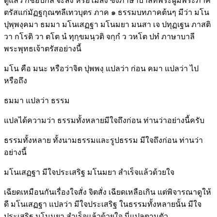
ดูแล้ว ก็ชอบกล จะสั่ง หรือไม่สั่ง ซึ่งภาษาบาลีที่พระผู้มีพระภาค
ตรัสแก่มัฏฐกุณฑลีเทวบุตร ภาค ๑ ธรรมบทภาคต้นๆ มีว่า มโน
ปุพฺพงฺคมา ธมมา มโนเสฏฐา มโนมยา มนสา เจ ปทุฏเฐน ภาสติ
วา กโรติ วา ตโต นํ ทุกฺขมนฺวติ จกฺกํ ว วหโต ปทํ ภาษาบาลี
พระพุทธเจ้าตรัสอย่างนี้
มโน คือ มนะ หรือว่าจิต ปุพพงฺ แปลว่า ก่อน คมา แปลว่า ไป
หรือถึง
ธมมา แปลว่า ธรรม
แปลได้ความว่า ธรรมทั้งหลายมีใจถึงก่อน ท่านว่าอย่างนี้ครับ
ธรรมทั้งหลาย ทั้งนามธรรมและรูปธรรม มีใจถึงก่อน ท่านว่า
อย่างนี้
มโนเสฏฐา มีใจประเสริฐ มโนมยา สำเร็จแล้วด้วยใจ
เฉียดเหมือนกันเรื่องใจสั่ง จิตสั่ง เฉียดเหลือเกิน แต่พิจารณาดูให้
ดี มโนเสฏฐา แปลว่า มีใจประเสริฐ ในธรรมทั้งหลายนั้น มีใจ
ประเสริฐ มโนมยา สำเร็จแล้วด้วยใจ นี่แปลตามตัว