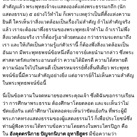
สำคัญแล้ว พระพุทธเจ้าจะแสดงองค์แห่งพระธรรมกถึก (นัก
แสดงธรรม) ๕ อย่างไว้ทำไม ก็เพราะเหตุว่าเป็นที่ตั้งแห่งความ
ยินดี ใครเห็นว่าสิ่งแวดล้อมเป็นเรื่องไม่สำคัญ ถ้าไม่สำคัญจริง
แล้ว เราจะต้องมาพึ่งธรรมของพระพุทธเจ้าทำไม ถ้าเราไม่พึ่ง
สิ่งแวดล้อมจริง เราก็ต้องรู้เอาด้วยตนเอง กว่าธรรมจะตกมาถึง
เรา และให้เกิดเป็นความรู้แก่ตัวเรานี้ ก็ต้องพึ่งสิ่งแวดล้อมเป็น
อันมาก มีพระพุทธพจน์ข้อหนึ่งที่อาจารย์เคยนำมากล่าว ซึ่งพระ
ศาสดาตรัสแก่พระอานนท์ว่า ความได้มิตรดี ความได้สหายดี
ความน้อมใจไปในคนดี เป็นพรหมจรรย์ทั้งสิ้นทีเดียว พระพุทธ
พจน์ข้อนี้มีความสำคัญอย่างยิ่ง แต่อาจารย์ก็ไม่เห็นความสำคัญ
ในพระพุทธพจน์ข้อนี้
นี่เป็นข้อความในจดหมายของพระคุณเจ้า ซึ่งดิฉันขอกราบเรียน
ว่า การศึกษาพระธรรม ต้องศึกษาโดยตลอด และจะเห็นว่าไม่
ขัดแย้งกัน แต่ถ้าศึกษาไม่ตลอดจะเห็นว่าขัดแย้งกัน ที่พระผู้มี
พระภาคทรงแสดงธรรมของผู้แสดงธรรมไว้ ก็เพื่อประโยชน์ซึ่ง
ท่านผู้ฟังควรจะได้ทราบข้อความโดยตรงในพระไตรปิฎก คือ
ใน
อังคุตตรนิกาย ปัญจกนิบาต อุทายีสูตร
มีข้อความว่า