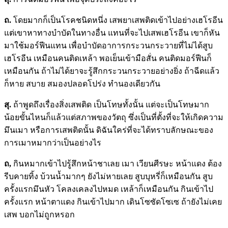
ถ.
โดยมากก็เป็นโรคชนิดหนึ่ง เสพยาเสพติดเข้าไปอย่างเฮโรอีน
แต่เขาหาทางบำบัดในทางอื่น แทนที่จะไปเสพเฮโรอีน เขาก็หัน
มาใช้มอร์ฟีนแทน เพื่อบำบัดอาการกระวนกระวายที่ไม่ได้สูบ
เฮโรอีน เหมือนคนติดเหล้า พอเย็นเข้ามือสั่น คนติดมอร์ฟีนก็
เหมือนกัน ถ้าไม่ได้ยาจะรู้สึกกระวนกระวายอย่างยิ่ง ถ้าฉีดแล้ว
ก็หาย สบาย สมองปลอดโปร่ง ทำนองเดียวกัน
สุ.
ถ้าพูดถึงเรื่องสิ่งเสพติด เป็นโทษทั้งนั้น แต่จะเป็นโทษมาก
น้อยขั้นไหนก็แล้วแต่สภาพของวัตถุ ซึ่งเป็นที่ตั้งที่จะให้เกิดความ
มึนเมา หรือการเสพติดนั้น ดิฉันใคร่ที่จะได้ทราบลักษณะของ
การเมาหมากว่าเป็นอย่างไร
ถ
,
กินหมากเข้าไปรู้สึกหน้าชาเลย เมา เวียนศีรษะ หน้าแดง ต้อง
รีบคายทิ้ง บ้วนน้ำมากๆ ยังไม่หายเลย สูบบุหรี่ก็เหมือนกัน สูบ
ครั้งแรกมึนหัว โคลงเคลงไปหมด เหล้าก็เหมือนกัน กินเข้าไป
ครั้งแรก หน้าตาแดง กินเข้าไปมาก เดินโซซัดโซเซ ถ้ายังไม่เคย
เสพ บอกไม่ถูกหรอก