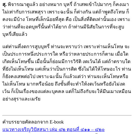
สุ.
พิจารณาดูแล้ว อย่างหมาก บุหรี่ ถ้าเสพเข้าไปมากๆ ก็คงเมา
ไม่เท่ากับการเสพสุรา เพราะฉะนั้น ก็ต่างกัน แต่ถ้าพูดถึงโทษ ก็
คงจะมีบ้าง โทษที่เล็กน้อยที่สุด คือ เป็นสิ่งที่ติดเท่านั้นเอง เพราะ
ว่าท่านที่จะอดบุหรี่นั้นทำได้ยาก ถ้าท่านมีนิสัยในการที่จะสูบ
บุหรี่เสียแล้ว
แต่ท่านที่งดการสูบบุหรี่ ท่านจะทราบว่า เพราะท่านเห็นโทษ จะ
เป็นประการหนึ่งประการใด หรือว่าหลายประการก็ตาม เมื่อใด
เกิดเห็นโทษขึ้น เมื่อนั้นก็ย่อมมีการวิรัติ งดเว้นได้ แต่ถ้าตราบใด
ที่ยังไม่เห็นโทษ แค่เห็นว่าเป็นการติด ซึ่งไม่ได้ให้โทษอะไร ท่าน
ก็ยังคงเสพต่อไป เพราะฉะนั้น ก็แล้วแต่ว่า ท่านจะเห็นโทษหรือ
ไม่เห็นโทษ มากหรือน้อย ถึงขั้นที่จะทำให้งดเว้นหรือยังไม่งด
เว้น ก็เป็นเรื่องของแต่ละบุคคล แต่ก็ไม่ถึงกับจะให้มึนเมาเหมือน
อย่างสุราและเมรัย
คำบรรยายคัดลอกจาก E-book
แนวทางเจริญวิปัสสนา เล่ม ๔๒ ตอนที่ ๔๑๑ – ๔๒๐