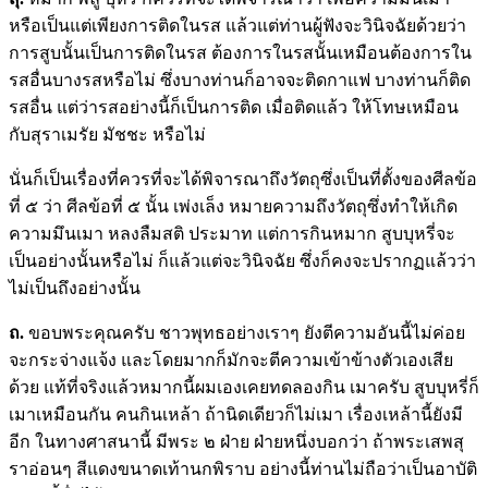
หรือเป็นแต่เพียงการติดในรส แล้วแต่ท่านผู้ฟังจะวินิจฉัยด้วยว่า
การสูบนั้นเป็นการติดในรส ต้องการในรสนั้นเหมือนต้องการใน
รสอื่นบางรสหรือไม่ ซึ่งบางท่านก็อาจจะติดกาแฟ บางท่านก็ติด
รสอื่น แต่ว่ารสอย่างนี้ก็เป็นการติด เมื่อติดแล้ว ให้โทษเหมือน
กับสุราเมรัย มัชชะ หรือไม่
นั่นก็เป็นเรื่องที่ควรที่จะได้พิจารณาถึงวัตถุซึ่งเป็นที่ตั้งของศีลข้อ
ที่ ๕ ว่า ศีลข้อที่ ๕ นั้น เพ่งเล็ง หมายความถึงวัตถุซึ่งทำให้เกิด
ความมึนเมา หลงลืมสติ ประมาท แต่การกินหมาก สูบบุหรี่จะ
เป็นอย่างนั้นหรือไม่ ก็แล้วแต่จะวินิจฉัย ซึ่งก็คงจะปรากฏแล้วว่า
ไม่เป็นถึงอย่างนั้น
ถ.
ขอบพระคุณครับ ชาวพุทธอย่างเราๆ ยังตีความอันนี้ไม่ค่อย
จะกระจ่างแจ้ง และโดยมากก็มักจะตีความเข้าข้างตัวเองเสีย
ด้วย แท้ที่จริงแล้วหมากนี้ผมเองเคยทดลองกิน เมาครับ สูบบุหรี่ก็
เมาเหมือนกัน คนกินเหล้า ถ้านิดเดียวก็ไม่เมา เรื่องเหล้านี้ยังมี
อีก ในทางศาสนานี้ มีพระ ๒ ฝ่าย ฝ่ายหนึ่งบอกว่า ถ้าพระเสพสุ
ราอ่อนๆ สีแดงขนาดเท้านกพิราบ อย่างนี้ท่านไม่ถือว่าเป็นอาบัติ