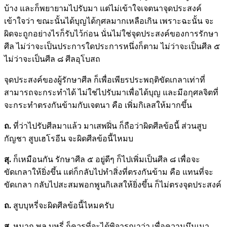
บ้าง และก็พยายามไปรับมา แต่ไม่เข้าใจเจตนาจุดประสงค์
เข้าใจว่า ขณะนั้นได้บุญได้กุศลมากเหลือเกิน เพราะฉะนั้น จะ
ผิดจะถูกอย่างไรก็รับไว้ก่อน นั่นไม่ใช่จุดประสงค์ของการรักษา
ศีล ไม่ว่าจะเป็นประการใดประการหนึ่งก็ตาม ไม่ว่าจะเป็นศีล ๕
ไม่ว่าจะเป็นศีล ๘ ศีลอุโบสถ
จุดประสงค์ของผู้รักษาศีล ก็เพื่อเพียรประพฤติขัดเกลาเท่าที่
สามารถจะกระทำได้ ไม่ใช่ไปรับมาเพื่อได้บุญ และมีอกุศลจิตที่
จะกระทำตรงกันข้ามกับเจตนา คือ เพิ่มกิเลสให้มากขึ้น
ถ.
ที่ว่าไปรับศีลมาแล้ว มาเสพฝิ่น ก็ถือว่าผิดศีลข้อนี้ ส่วนสูบ
กัญชา สูบเฮโรอีน จะผิดศีลข้อนี้ไหมบ
สุ.
ก็เหมือนกัน รักษาศีล ๕ อยู่ดีๆ ก็ไปเพิ่มเป็นศีล ๘ เพื่อจะ
ขัดเกลาให้ยิ่งขึ้น แต่ก็กลับไปทำสิ่งที่ตรงกันข้าม คือ แทนที่จะ
ขัดเกลา กลับไปสะสมพอกพูนกิเลสให้ยิ่งขึ้น ก็ไม่ตรงจุดประสงค์
ถ.
สูบบุหรี่จะผิดศีลข้อนี้ไหมครับ
สุ.
หมาก พลู บุหรี่ ก็ควรที่จะได้พิจารณาว่า เพื่อความมึนเมา