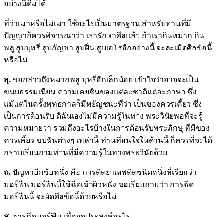
อย่างนี้ดื่มได้
ที่ว่าเมาหรือไม่เมา ใช้อะไรเป็นมาตรฐาน สำหรับท่านที่มี
ปัญญาก็ควรพิจารณาว่า เรารักษาศีลแล้ว ถ้าเรากินหมาก กิน
พลู สูบบุหรี่ สูบกัญชา สูบฝิ่น สูบเฮโรอีกอย่างนี้ จะละเมิดศีลข้อนี้
หรือไม่
สุ.
ขอกล่าวถึงหมากพลู บุหรี่อีกเล็กน้อย เข้าใจว่าอาจจะเป็น
ขนบธรรมเนียม ความเคยชินของแต่ละชาติแต่ละภาษา ซึ่ง
แม้แต่ในครั้งพุทธกาลก็มีพยัญชนะที่ว่า เป็นของควรเคี้ยว ซึ่ง
เป็นการต้อนรับ ดิฉันเองไม่มีความรู้ในทาง พระวินัยพอที่จะรู้
ความหมายว่า รวมถึงอะไรบ้างในการต้อนรับพระภิกษุ ที่มีของ
ควรเคี้ยว ขบฉันต่างๆ เหล่านี้ ท่านที่สนใจในด้านนี้ ก็ควรที่จะได้
กราบเรียนถามท่านที่มีความรู้ในทางพระวินัยด้วย
ถ.
ปัญหาอีกข้อหนึ่ง คือ การติดยาเสพติดชนิดหนึ่งที่เรียกว่า
มอร์ฟีน มอร์ฟีนนี้ใช้ฉีดเข้าผิวหนัง ขอเรียนถามว่า การฉีด
มอร์ฟีนนี้ จะผิดศีลข้อนี้ด้วยหรือไม่
สุ.
การฉีดมอร์ฟีน เพื่อจุดประสงค์อะไร