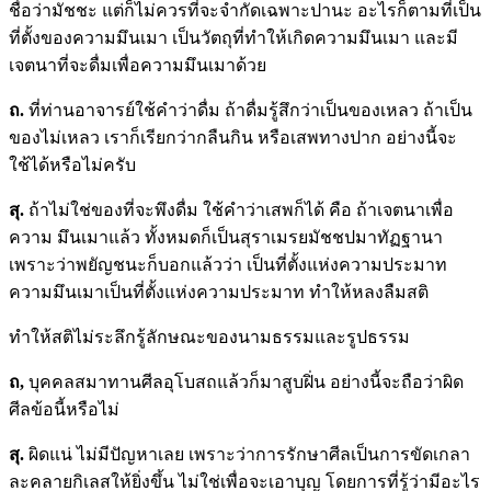
ชื่อว่ามัชชะ แต่ก็ไม่ควรที่จะจำกัดเฉพาะปานะ อะไรก็ตามที่เป็น
ที่ตั้งของความมึนเมา เป็นวัตถุที่ทำให้เกิดความมึนเมา และมี
เจตนาที่จะดื่มเพื่อความมึนเมาด้วย
ถ.
ที่ท่านอาจารย์ใช้คำว่าดื่ม ถ้าดื่มรู้สึกว่าเป็นของเหลว ถ้าเป็น
ของไม่เหลว เราก็เรียกว่ากลืนกิน หรือเสพทางปาก อย่างนี้จะ
ใช้ได้หรือไม่ครับ
สุ.
ถ้าไม่ใช่ของที่จะพึงดื่ม ใช้คำว่าเสพก็ได้ คือ ถ้าเจตนาเพื่อ
ความ มึนเมาแล้ว ทั้งหมดก็เป็นสุราเมรยมัชชปมาทัฏฐานา
เพราะว่าพยัญชนะก็บอกแล้วว่า เป็นที่ตั้งแห่งความประมาท
ความมึนเมาเป็นที่ตั้งแห่งความประมาท ทำให้หลงลืมสติ
ทำให้สติไม่ระลึกรู้ลักษณะของนามธรรมและรูปธรรม
ถ
,
บุคคลสมาทานศีลอุโบสถแล้วก็มาสูบฝิ่น อย่างนี้จะถือว่าผิด
ศีลข้อนี้หรือไม่
สุ.
ผิดแน่ ไม่มีปัญหาเลย เพราะว่าการรักษาศีลเป็นการขัดเกลา
ละคลายกิเลสให้ยิ่งขึ้น ไม่ใช่เพื่อจะเอาบุญ โดยการที่รู้ว่ามีอะไร