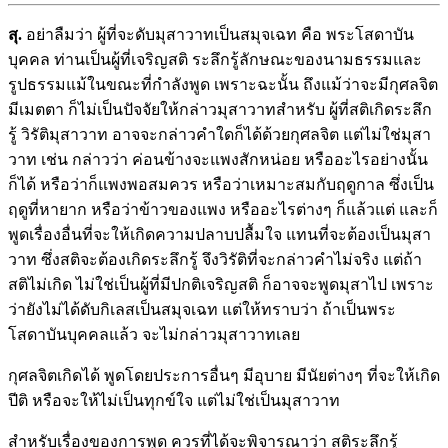
สุ.
อย่าลืมว่า ผู้ที่จะดับมุสาวาทเป็นสมุจเฉท คือ พระโสดาบัน
บุคคล ท่านเป็นผู้ที่เจริญสติ ระลึกรู้ลักษณะของนามธรรมและ
รูปธรรมแม้ในขณะที่กำลังพูด เพราะฉะนั้น ถึงแม้ว่าจะมีกุศลจิต
มีเมตตา ก็ไม่เป็นปัจจัยให้กล่าวมุสาวาทสำหรับ ผู้ที่สติเกิดระลึก
รู้ วิรัติมุสาวาท อาจจะกล่าวคำใดก็ได้ด้วยกุศลจิต แต่ไม่ใช่มุสา
วาท เช่น กล่าวว่า ค่อนข้างจะแพงสักหน่อย หรืออะไรอย่างนั้น
ก็ได้ หรือว่าก็แพงพอสมควร หรือว่าเหมาะสมกับฤดูกาล ซึ่งเป็น
ฤดูที่หายาก หรือว่าข้าวของแพง หรืออะไรต่างๆ ก็แล้วแต่ และก็
พูดเรื่องอื่นที่จะให้เกิดความปลาบปลื้มใจ แทนที่จะต้องเป็นมุสา
วาท ซึ่งสติจะต้องเกิดระลึกรู้ จึงวิรัติที่จะกล่าวคำไม่จริง แต่ถ้า
สติไม่เกิด ไม่ใช่เป็นผู้ที่มีปกติเจริญสติ ก็อาจจะพูดมุสาไป เพราะ
ว่ายังไม่ได้ดับกิเลสเป็นสมุจเฉท แต่ให้ทราบว่า ถ้าเป็นพระ
โสดาบันบุคคลแล้ว จะไม่กล่าวมุสาวาทเลย
กุศลจิตเกิดได้ พูดโดยประการอื่นๆ มีอุบาย มีนัยต่างๆ ที่จะให้เกิด
ปีติ หรือจะให้ไม่เป็นทุกข์ใจ แต่ไม่ใช่เป็นมุสาวาท
สำหรับเรื่องของการพูด ควรที่ได้จะพิจารณาว่า สติระลึกรู้