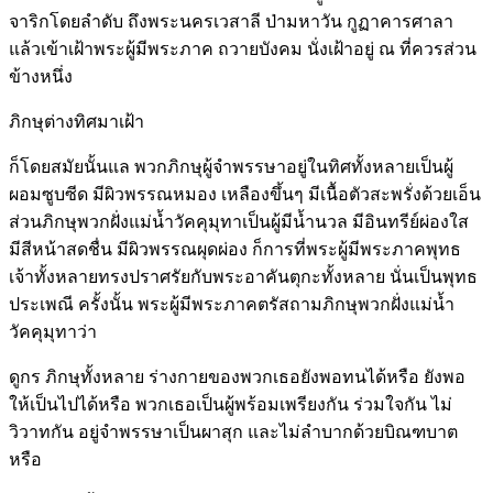
จาริกโดยลำดับ ถึงพระนครเวสาลี ป่ามหาวัน กูฏาคารศาลา
แล้วเข้าเฝ้าพระผู้มีพระภาค ถวายบังคม นั่งเฝ้าอยู่ ณ ที่ควรส่วน
ข้างหนึ่ง
ภิกษุต่างทิศมาเฝ้า
ก็โดยสมัยนั้นแล พวกภิกษุผู้จำพรรษาอยู่ในทิศทั้งหลายเป็นผู้
ผอมซูบซีด มีผิวพรรณหมอง เหลืองขึ้นๆ มีเนื้อตัวสะพรั่งด้วยเอ็น
ส่วนภิกษุพวกฝั่งแม่น้ำวัคคุมุทาเป็นผู้มีน้ำนวล มีอินทรีย์ผ่องใส
มีสีหน้าสดชื่น มีผิวพรรณผุดผ่อง ก็การที่พระผู้มีพระภาคพุทธ
เจ้าทั้งหลายทรงปราศรัยกับพระอาคันตุกะทั้งหลาย นั่นเป็นพุทธ
ประเพณี ครั้งนั้น พระผู้มีพระภาคตรัสถามภิกษุพวกฝั่งแม่น้ำ
วัคคุมุทาว่า
ดูกร ภิกษุทั้งหลาย ร่างกายของพวกเธอยังพอทนได้หรือ ยังพอ
ให้เป็นไปได้หรือ พวกเธอเป็นผู้พร้อมเพรียงกัน ร่วมใจกัน ไม่
วิวาทกัน อยู่จำพรรษาเป็นผาสุก และไม่ลำบากด้วยบิณฑบาต
หรือ