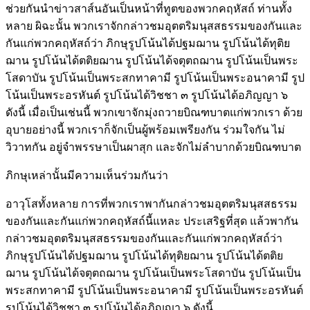
ช่วยกันนำข่าวสาส์นอันเป็นหน้าที่ทูตของพวกคฤหัสถ์ ท่านทั้ง
หลาย ผิฉะนั้น พวกเราจักกล่าวชมอุตตริมนุสสธรรมของกันและ
กันแก่พวกคฤหัสถ์ว่า ภิกษุรูปโน้นได้ปฐมฌาน รูปโน้นได้ทุติย
ฌาน รูปโน้นได้ตติยฌาน รูปโน้นได้จตุตถฌาน รูปโน้นเป็นพระ
โสดาบัน รูปโน้นเป็นพระสกทาคามี รูปโน้นเป็นพระอนาคามี รูป
โน้นเป็นพระอรหันต์ รูปโน้นได้วิชชา ๓ รูปโน้นได้อภิญญา ๖
ดังนี้ เมื่อเป็นเช่นนี้ พวกเขาจักมุ่งถวายบิณฑบาตแก่พวกเรา ด้วย
อุบายอย่างนี้ พวกเราก็จักเป็นผู้พร้อมเพรียงกัน ร่วมใจกัน ไม่
วิวาทกัน อยู่จำพรรษาเป็นผาสุก และจักไม่ลำบากด้วยบิณฑบาต
ภิกษุเหล่านั้นมีความเห็นร่วมกันว่า
อาวุโสทั้งหลาย การที่พวกเราพากันกล่าวชมอุตตริมนุสสธรรม
ของกันและกันแก่พวกคฤหัสถ์นี้แหละ ประเสริฐที่สุด แล้วพากัน
กล่าวชมอุตตริมนุสสธรรมของกันและกันแก่พวกคฤหัสถ์ว่า
ภิกษุรูปโน้นได้ปฐมฌาน รูปโน้นได้ทุติยฌาน รูปโน้นได้ตติย
ฌาน รูปโน้นได้จตุตถฌาน รูปโน้นเป็นพระโสดาบัน รูปโน้นเป็น
พระสกทาคามี รูปโน้นเป็นพระอนาคามี รูปโน้นเป็นพระอรหันต์
รูปโน้นได้วิชชา ๓ รูปโน้นได้อภิญญา ๖ ดังนี้