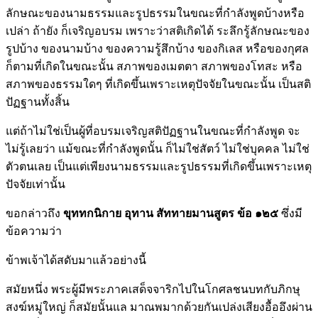
ลักษณะของนามธรรมและรูปธรรมในขณะที่กำลังพูดบ้างหรือ
เปล่า ถ้ายัง ก็เจริญอบรม เพราะว่าสติเกิดได้ ระลึกรู้ลักษณะของ
รูปบ้าง ของนามบ้าง ของความรู้สึกบ้าง ของกิเลส หรือของกุศล
ก็ตามที่เกิดในขณะนั้น สภาพของเมตตา สภาพของโทสะ หรือ
สภาพของธรรมใดๆ ที่เกิดขึ้นเพราะเหตุปัจจัยในขณะนั้น เป็นสติ
ปัฏฐานทั้งสิ้น
แต่ถ้าไม่ใช่เป็นผู้ที่อบรมเจริญสติปัฏฐานในขณะที่กำลังพูด จะ
ไม่รู้เลยว่า แม้ขณะที่กำลังพูดนั้น ก็ไม่ใช่สัตว์ ไม่ใช่บุคคล ไม่ใช่
ตัวตนเลย เป็นแต่เพียงนามธรรมและรูปธรรมที่เกิดขึ้นเพราะเหตุ
ปัจจัยเท่านั้น
ขอกล่าวถึง
ขุททกนิกาย อุทาน สัททายมานสูตร ข้อ ๑๒๕
ซึ่งมี
ข้อความว่า
ข้าพเจ้าได้สดับมาแล้วอย่างนี้
สมัยหนึ่ง พระผู้มีพระภาคเสด็จจาริกไปในโกศลชนบทกับภิกษุ
สงฆ์หมู่ใหญ่ ก็สมัยนั้นแล มาณพมากด้วยกันเปล่งเสียงอื้ออึงผ่าน