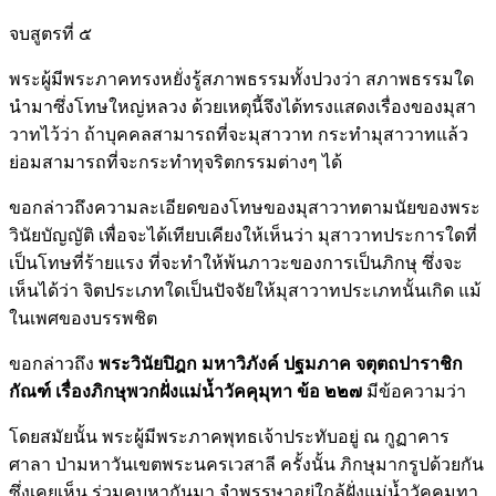
จบสูตรที่ ๕
พระผู้มีพระภาคทรงหยั่งรู้สภาพธรรมทั้งปวงว่า สภาพธรรมใด
นำมาซึ่งโทษใหญ่หลวง ด้วยเหตุนี้จึงได้ทรงแสดงเรื่องของมุสา
วาทไว้ว่า ถ้าบุคคลสามารถที่จะมุสาวาท กระทำมุสาวาทแล้ว
ย่อมสามารถที่จะกระทำทุจริตกรรมต่างๆ ได้
ขอกล่าวถึงความละเอียดของโทษของมุสาวาทตามนัยของพระ
วินัยบัญญัติ เพื่อจะได้เทียบเคียงให้เห็นว่า มุสาวาทประการใดที่
เป็นโทษที่ร้ายแรง ที่จะทำให้พ้นภาวะของการเป็นภิกษุ ซึ่งจะ
เห็นได้ว่า จิตประเภทใดเป็นปัจจัยให้มุสาวาทประเภทนั้นเกิด แม้
ในเพศของบรรพชิต
ขอกล่าวถึง
พระวินัยปิฎก มหาวิภังค์ ปฐมภาค จตุตถปาราชิก
กัณฑ์ เรื่องภิกษุพวกฝั่งแม่น้ำวัคคุมุทา ข้อ ๒๒๗
มีข้อความว่า
โดยสมัยนั้น พระผู้มีพระภาคพุทธเจ้าประทับอยู่ ณ กูฏาคาร
ศาลา ป่ามหาวันเขตพระนครเวสาลี ครั้งนั้น ภิกษุมากรูปด้วยกัน
ซึ่งเคยเห็น ร่วมคบหากันมา จำพรรษาอยู่ใกล้ฝั่งแม่น้ำวัคคุมุทา