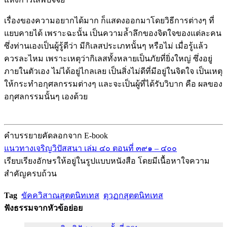
เรื่องของความอยากได้มาก ก็แสดงออกมาโดยวิธีการต่างๆ ที่
แยบคายได้ เพราะฉะนั้น เป็นความล้ำลึกของจิตใจของแต่ละคน
ซึ่งท่านเองเป็นผู้รู้ดีว่า มีกิเลสประเภทนั้นๆ หรือไม่ เมื่อรู้แล้ว
ควรละไหม เพราะเหตุว่ากิเลสทั้งหลายเป็นภัยที่ยิ่งใหญ่ ซึ่งอยู่
ภายในตัวเอง ไม่ได้อยู่ไกลเลย เป็นสิ่งไม่ดีที่มีอยู่ในจิตใจ เป็นเหตุ
ให้กระทำอกุศลกรรมต่างๆ และจะเป็นผู้ที่ได้รับวิบาก คือ ผลของ
อกุศลกรรมนั้นๆ เองด้วย
คำบรรยายคัดลอกจาก E-book
แนวทางเจริญวิปัสสนา เล่ม ๔๐ ตอนที่ ๓๙๑ – ๔๐๐
เรียบเรียงอักษรให้อยู่ในรูปแบบหนังสือ โดยมีเนื้อหาใจความ
สำคัญครบถ้วน
Tag
ขัคควิสาณสุตตนิทเทส
ตุวฏกสุตตนิทเทส
ฟังธรรมจากหัวข้อย่อย