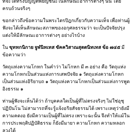
ที่จะได้ทรงบัญญัติพยัญชนะในลักษณะอาการต่างๆ นั้น โดย
ครบถ้วนจริงๆ
ขอกล่าวถึงข้อความในพระไตรปิฎกเกี่ยวกับความเท็จ เพื่อท่านผู้
ฟังจะได้เห็นลักษณะสภาพของอกุศลธรรมว่า จะเป็นปัจจัยปรุง
แต่งให้มีลักษณะอาการต่างๆ อย่างไรบ้าง
ใน
ขุททกนิกาย จูฬนิทเทส ขัคควิสาณสุตตนิทเทส ข้อ ๗๔๕
มี
ข้อความว่า
วัตถุแห่งความโกหก ในคำว่า ไม่โกหก มี ๓ อย่าง คือ วัตถุแห่ง
ความโกหกเป็นส่วนแห่งการเสพปัจจัย ๑ วัตถุแห่งความโกหก
เป็นส่วนแห่งอิริยาบถ ๑ วัตถุแห่งความโกหกเป็นส่วนแห่งการพูด
อิงธรรม ๑
ท่านผู้ฟังจะเห็นได้ว่า ถ้าบุคคลใดเป็นผู้ที่ไม่ตรงจริงๆ ไม่ใช่อุชุ
ปฏิปันโน ไม่สามารถที่จะรู้แจ้งอริยสัจธรรมได้ เพราะเหตุว่ายังมี
ความคดงอ ยังมีความเป็นผู้ที่ไม่ตรง เพราะฉะนั้น จึงทำให้แม้ใน
การประพฤติปฏิบัติธรรม ก็ยังมีมายา ความโกหก ความหลอก
ลวงได้