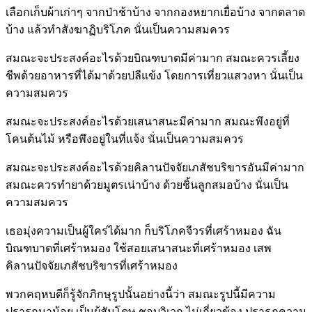
เลือกเก็บผ้าเก่าๆ จากป่าช้าบ้าง จากกองหยากเยื่อบ้าง จากตลาด
บ้าง แล้วทำสังฆาฏิบริโภค นั่นเป็นความสมควร
สมณะจะประสงค์อะไรด้วยบิณฑบาตมีค่ามาก สมณะควรเลี้ยง
ชีพด้วยอาหารที่ได้มาด้วยปลีแข้ง โดยการเที่ยวแสวงหา นั่นเป็น
ความสมควร
สมณะจะประสงค์อะไรด้วยเสนาสนะมีค่ามาก สมณะพึงอยู่ที่
โคนต้นไม้ หรือพึงอยู่ในที่แจ้ง นั่นเป็นความสมควร
สมณะจะประสงค์อะไรด้วยคิลานปัจจัยเภสัชบริขารอันมีค่ามาก
สมณะควรทำยาด้วยมูตรเน่าบ้าง ด้วยชิ้นลูกสมอบ้าง นั่นเป็น
ความสมควร
เธอมุ่งความเป็นผู้ใคร่ได้มาก ก็บริโภคจีวรที่เศร้าหมอง ฉัน
บิณฑบาตที่เศร้าหมอง ใช้สอยเสนาสนะที่เศร้าหมอง เสพ
คิลานปัจจัยเภสัชบริขารที่เศร้าหมอง
พวกคฤหบดีก็รู้จักภิกษุรูปนั้นอย่างนี้ว่า สมณะรูปนี้มีความ
ปรารถนาน้อย เป็นผู้สันโดษ ชอบวิเวก ไม่เกี่ยวข้อง ปรารภความ