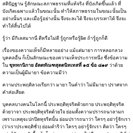
สติปัฏฐาน รู้ลักษณะสภาพธรรมที่แท้จริง ที่บังเกิดขึ้นแล้ว ที่
บังเกิดเฉพาะแล้วในขณะนั้น ทำให้สภาพธรรมในขณะนั้นเป็น
อย่างนั้นๆ และเมื่อรู้อย่างนั้น จึงจะละได้ จึงจะบรรเทาได้ จึงจะ
ทำให้สิ้นไปได้
รู้ว่า มีกิเลสมากนี่ ดีหรือไม่ดี รู้ถูกหรือรู้ผิด ถ้ารู้ถูกก็ดี
เรื่องของความเท็จก็มีหลายอย่าง แม้แต่มายา การหลอกลวง
บุคคลอื่น ก็เป็นลักษณะของความเท็จประการหนึ่ง ซึ่งข้อความ
ใน
ขุททกนิกาย อัตตทัณฑสุตตนิทเทสที่ ๑๕ ข้อ ๘๑๙
ว่าด้วย
ความเป็นผู้มีมายา ข้อความมีว่า
ความประพฤติลวงเรียกว่า มายา ในคำว่า ไม่มีมายา ปราศจาก
คำส่อเสียด
บุคคลบางคนในโลกนี้ ประพฤติทุจริตด้วยกาย ประพฤติทุจริต
ด้วยวาจา ประพฤติทุจริตด้วยใจ ย่อมตั้งความปรารถนาลามก
เพราะเหตุจะปกปิดทุจริตนั้น ย่อมปรารถนาว่า ใครๆ อย่ารู้จักเรา
(ว่าเราประพฤติชั่ว) ย่อมดำริว่า ใครๆ อย่ารู้จักเรา คิดว่า ใครๆ