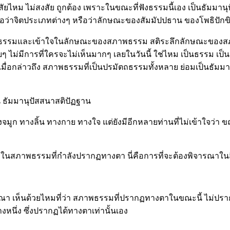
งสัยไหม ไม่สงสัย ถูกต้อง เพราะในขณะที่ฟังธรรมนี้เอง เป็นธัมมาน
รือว่าจิตประเภทต่างๆ หรือว่าลักษณะของสัมมัปปธาน ของโพธิปักขิย
ระธรรมและเข้าใจในลักษณะของสภาพธรรม สติระลึกลักษณะของสภา
บ่อยๆ ไม่มีการที่ใครจะไม่เห็นมากๆ เลยในวันนี้ ใช่ไหม เป็นธรรม 
เมื่อกล่าวถึง สภาพธรรมที่เป็นปรมัตถธรรมทั้งหลาย ย่อมเป็นธัมมา
น ธัมมานุปัสสนาสติปัฏฐาน
ทางลิ้น ทางกาย ทางใจ แต่ยังมีอีกหลายท่านที่ไม่เข้าใจว่า ขณะเห็นเดี๋
ุคคล ในสภาพธรรมที่กำลังปรากฏทางตา นี่คือการที่จะต้องพิจารณาในสิ่ง
รณา เห็นด้วยไหมที่ว่า สภาพธรรมที่ปรากฏทางตาในขณะนี้ ไม่ปรากฏ
หนึ่ง ซึ่งปรากฏได้ทางตาเท่านั้นเอง