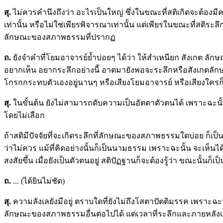
สุ.
ไม่ควรคำนึงถึงว่า อะไรเป็นใหญ่ ซึ่งในขณะที่สติเกิดจะต้องม
เท่านั้น หรือไม่ใช่เพียรพิจารณาเท่านั้น แต่เพียรในขณะที่สติระลึ
ลักษณะของสภาพธรรมที่ปรากฏ
ถ
.
ยังจำคำที่โยมอาจารย์ย้ำบ่อยๆ ได้ว่า ให้สำเหนียก สังเกต ลั
อยากเห็น อยากระลึกอย่างนี้ อาตมายังพอจะระลึกหรือสังเกตลักษ
โกรกกระทบตัวเองอยู่นานๆ หรือเสียงโยมอาจารย์ หรือเสียงใครก็ดี
สุ.
ในขั้นต้น ยังไม่สามารถดับความเป็นอัตตาตัวตนได้ เพราะฉะนั
โดยไม่เลือก
ถ้าสติมีปัจจัยที่จะเกิดระลึกที่ลักษณะของสภาพธรรมใดบ่อย ก็เป
ว่าไม่ควร แม้ที่คิดอย่างนั้นก็เป็นนามธรรม เพราะฉะนั้น จะเห็น
สงสัยขึ้น เมื่อยังเป็นตัวตนอยู่ สติปัฏฐานก็จะต้องรู้ว่า ขณะนั้นก็เ
ถ.
... (ได้ยินไม่ชัด)
สุ.
ความลังเลยังมีอยู่ ตราบใดที่ยังไม่ถึงโสตาปัตติมรรค เพรา
ลักษณะของสภาพธรรมอื่นต่อไปได้ แต่เวลาที่ระลึกและภายหลังเก