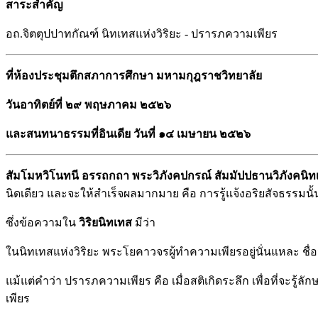
สาระสำคัญ
อถ.จิตตุปปาทกัณฑ์ นิทเทสแห่งวิริยะ - ปรารภความเพียร
ที่ห้องประชุมตึกสภาการศึกษา มหามกุฎราชวิทยาลัย
วันอาทิตย์ที่ ๒๙ พฤษภาคม ๒๕๒๖
และสนทนาธรรมที่อินเดีย วันที่ ๑๔ เมษายน ๒๕๒๖
สัมโมหวิโนทนี อรรถกถา พระวิภังคปกรณ์ สัมมัปปธานวิภังคนิทเ
นิดเดียว และจะให้สำเร็จผลมากมาย คือ การรู้แจ้งอริยสัจธรรมนั
ซึ่งข้อความใน
วิริยนิทเทส
มีว่า
ในนิทเทสแห่งวิริยะ พระโยคาวจรผู้ทำความเพียรอยู่นั่นแหละ ชื
แม้แต่คำว่า ปรารภความเพียร คือ เมื่อสติเกิดระลึก เพื่อที่จะ
เพียร