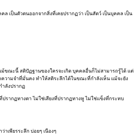
คล เป็นตัวตนออกจากสิ่งที่เคยปรากฏว่า เป็นสัตว์ เป็นบุคคล เป็น
 แม้ขณะนี้ สติปัฏฐานของใครจะเกิด บุคคลอื่นก็ไม่สามารถรู้ได้ แต่
ญาความจำที่มั่นคง ทำให้สติระลึกได้ในขณะที่กำลังเห็น แม้จะยัง
ิง กำลังปรากฏ
ที่ปรากฏทางตา ไม่ใช่เสียงที่ปรากฏทางหู ไม่ใช่แข็งที่กระทบ
ำว่าเพียรระลึก บ่อยๆ เนืองๆ