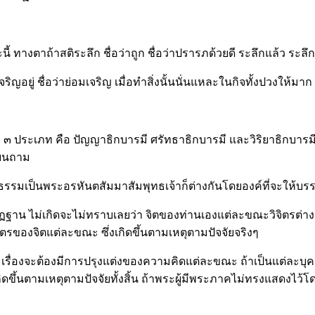
นี้ ทางตาถ้าสติระลึก ชื่อว่าถูก ชื่อว่าปรารภด้วยดี ระลึกแล้ว ระลึก
ิญอยู่ ชื่อว่าย่อมเจริญ เมื่อทำสิ่งนั้นนั่นแหละในกิจทั้งปวงให้มา
 ๓ ประเภท คือ ปัญญาธิกบารมี ศรัทธาธิกบารมี และวิริยาธิกบารมี ซึ
ียนถาม
ณธรรมเป็นพระอรหันตสัมมาสัมพุทธเจ้าก็ต่างกันโดยองค์ที่จะให้บรรล
ฏฐาน ไม่เกิดจะไม่ทราบเลยว่า จิตของท่านเองแต่ละขณะวิจิตรต่างๆ 
มวิจิตรของจิตแต่ละขณะ ซึ่งเกิดขึ้นตามเหตุตามปัจจัยจริงๆ
ะแต่ละเรื่องจะต้องมีการปรุงแต่งของความคิดแต่ละขณะ ถ้าเป็นแต่ละบ
นตามเหตุตามปัจจัยทั้งสิ้น ถ้าพระผู้มีพระภาคไม่ทรงแสดงไว้โดยล