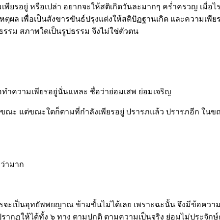
พียรอยู่ หรือเปล่า อยากจะให้สติเกิดวันละมากๆ คร่ำครวญ เมื่อไรสต
ผล เพื่อเป็นสังขารขันธ์ปรุงแต่งให้สติปัฏฐานเกิด และความเพียรน
รรม สภาพใดเป็นรูปธรรม จึงไม่ใช่ตัวตน
อทำความเพียรอยู่นั่นแหละ ชื่อว่าย่อมเสพ ย่อมเจริญ
ณะ แต่ขณะใดก็ตามที่กำลังเพียรอยู่ ปรารภแล้ว ปรารภอีก ในขณะนั้น 
อว่ามาก
อไรจะเป็นอุทยัพพยญาณ ข้ามขั้นไม่ได้เลย เพราะฉะนั้น จึงมีข้อความว
รากฏให้ได้ทั้ง ๖ ทาง ตามปกติ ตามความเป็นจริง ย่อมไม่ประจักษ์