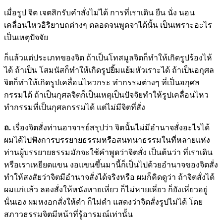
เมื่อรูป จิต เจตสิกรับคำสั่งไม่ได้ การที่เราเดิน ยืน นั่ง นอน
เคลื่อนไหวอิริยาบถต่างๆ ตลอดจนพูดจาได้นั้น เป็นเพราะอะไร
เป็นเหตุปัจจัย
ก็แล้วแต่ประเภทของจิต ถ้าเป็นโทสมูลจิตก็ทำให้เกิดรูปร้องไห้
ได้ ถ้าเป็น โสมนัสก็ทำให้เกิดรูปยิ้มแย้มหัวเราะได้ ถ้าเป็นอกุศล
จิตก็ทำให้เกิดรูปเคลื่อนไหวกระ ทำกรรมต่างๆ ที่เป็นอกุศล
กรรมได้ ถ้าเป็นกุศลจิตก็เป็นเหตุเป็นปัจจัยทำให้รูปเคลื่อนไหว
ทำกรรมที่เป็นกุศลกรรมได้ แต่ไม่มีจิตที่สั่ง
ถ.
เรื่องจิตสั่งท่านอาจารย์สรุปว่า จิตนั้นไม่มีอำนาจสั่งอะไรได้
ผมได้ไปฟังการบรรยายธรรมหรือสนทนาธรรมในที่หลายแห่ง
ท่านผู้บรรยายธรรมมักจะใช้คำพูดว่าจิตสั่ง เป็นต้นว่า ที่เราเดิน
หรือเราเหยียดแขน งอแขนขึ้นมานี้ก็เป็นไปด้วยอำนาจของจิตสั่ง
ทำให้สงสัยว่าจิตมีอำนาจสั่งได้จริงหรือ ผมก็คิดดูว่า ถ้าจิตสั่งได้
ผมแก่แล้ว ลองสั่งให้หนังหายเหี่ยว ก็ไม่หายเหี่ยว ก็ยังเหี่ยวอยู่
นั่นเอง ผมหงอกสั่งให้ดำ ก็ไม่ดำ แสดงว่าจิตสั่งรูปไม่ได้ โดย
สภาวธรรมจิตมีหน้าที่รู้อารมณ์เท่านั้น