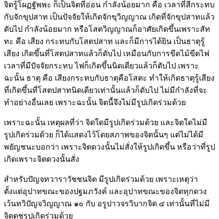
จิตรู้โผฏฐัพพะ ก็เป็นจิตที่อ่อน กำลังน้อยมาก คือ เวลาที่สีกระทบ
กับจักขุปสาท เป็นปัจจัยให้เกิดจักขุวิญญาณ เกิดที่จักขุปสาทแล้ว
ดับไป กำลังน้อยมาก หรือโสตวิญญาณก็อาศัยเกิดขึ้นเพราะสัท
ทะ คือ เสียง กระทบกับโสตปสาท และก็มีการได้ยิน เป็นธาตุรู้
เสียง เกิดขึ้นที่โสตปสาทแล้วก็ดับไป เหมือนกับการขีดไม้ขีดไฟ
เวลาที่มีปัจจัยกระทบ ไฟก็เกิดขึ้นนิดเดียวแล้วก็ดับไป เพราะ
ฉะนั้น ธาตุ คือ เสียงกระทบกับธาตุคือโสตะ ทำให้เกิดธาตุรู้เสียง
ที่เกิดขึ้นที่โสตปสาทนิดเดียวเท่านั้นแล้วก็ดับไป ไม่มีกำลังที่จะ
ทำอย่างอื่นเลย เพราะฉะนั้น จิตนี้จึงไม่มีรูปเกิดร่วมด้วย
เพราะฉะนั้น เหตุผลที่ว่า จิตใดมีรูปเกิดร่วมด้วย และจิตใดไม่มี
รูปเกิดร่วมด้วย ก็ได้แสดงไว้โดยสภาพของจิตนั้นๆ แต่ไม่ได้มี
พยัญชนะบอกว่า เพราะจิตดวงนั้นไม่สั่งให้รูปเกิดขึ้น หรือว่าที่รูป
เกิดเพราะจิตดวงนั้นสั่ง
สำหรับปัญจทวาราวัชชนจิต มีรูปเกิดร่วมด้วย เพราะเหตุว่า
ตั้งแต่อุปาทขณะของปฐมภวังค์ และอุปาทขณะของจิตทุกดวง
เว้นทวิปัญจวิญญาณ ๑๐ กับ อรูปาวจรวิบากจิต ๔ เท่านั้นที่ไม่มี
จิตตชรูปเกิดร่วมด้วย