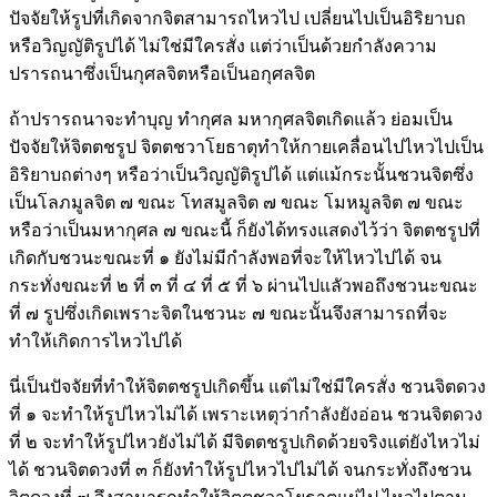
ปัจจัยให้รูปที่เกิดจากจิตสามารถไหวไป เปลี่ยนไปเป็นอิริยาบถ
หรือวิญญัติรูปได้ ไม่ใช่มีใครสั่ง แต่ว่าเป็นด้วยกำลังความ
ปรารถนาซึ่งเป็นกุศลจิตหรือเป็นอกุศลจิต
ถ้าปรารถนาจะทำบุญ ทำกุศล มหากุศลจิตเกิดแล้ว ย่อมเป็น
ปัจจัยให้จิตตชรูป จิตตชวาโยธาตุทำให้กายเคลื่อนไปไหวไปเป็น
อิริยาบถต่างๆ หรือว่าเป็นวิญญัติรูปได้ แต่แม้กระนั้นชวนจิตซึ่ง
เป็นโลภมูลจิต ๗ ขณะ โทสมูลจิต ๗ ขณะ โมหมูลจิต ๗ ขณะ
หรือว่าเป็นมหากุศล ๗ ขณะนี้ ก็ยังได้ทรงแสดงไว้ว่า จิตตชรูปที่
เกิดกับชวนะขณะที่ ๑ ยังไม่มีกำลังพอที่จะให้ไหวไปได้ จน
กระทั่งขณะที่ ๒ ที่ ๓ ที่ ๔ ที่ ๕ ที่ ๖ ผ่านไปแลัวพอถึงชวนะขณะ
ที่ ๗ รูปซึ่งเกิดเพราะจิตในชวนะ ๗ ขณะนั้นจึงสามารถที่จะ
ทำให้เกิดการไหวไปได้
นี่เป็นปัจจัยที่ทำให้จิตตชรูปเกิดขึ้น แต่ไม่ใช่มีใครสั่ง ชวนจิตดวง
ที่ ๑ จะทำให้รูปไหวไม่ได้ เพราะเหตุว่ากำลังยังอ่อน ชวนจิตดวง
ที่ ๒ จะทำให้รูปไหวยังไม่ได้ มีจิตตชรูปเกิดด้วยจริงแต่ยังไหวไม่
ได้ ชวนจิตดวงที่ ๓ ก็ยังทำให้รูปไหวไปไม่ได้ จนกระทั่งถึงชวน