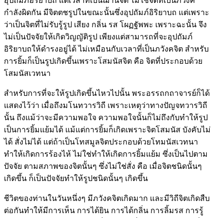
อุปถัมภ์อิริยาบถ แต่เวลาที่เป็นฌานจิต ไม่ใช่จิตที่เป็นภวังค์
กำลังผิดกัน มีจิตตชรูปในขณะนั้นซึ่งอุปถัมภ์อิริยาบถ แต่เพราะ
ว่าเป็นจิตที่ไม่รับรู้รูป เสียง กลิ่น รส โผฏฐัพพะ เพราะฉะนั้น จึง
ไม่เป็นปัจจัยให้เกิดวิญญัติรูป เพียงแต่สามารถที่จะอุปถัมภ์
อิริยาบถให้ดำรงอยู่ได้ ไม่เหมือนกับเวลาที่เป็นภวังคจิต สำหรับ
การยิ้มก็เป็นรูปเกิดขึ้นเพราะโสมนัสจิต คือ จิตที่ประกอบด้วย
โสมนัสเวทนา
สำหรับการที่จะให้รูปเกิดขึ้นไหวไปนั้น พระอรรถกถาจารย์ก็ได้
แสดงไว้ว่า เมื่อถึงมโนทวารวิถี เพราะเหตุว่าทางปัญจทวารวิถี
นั้น ถึงแม้ว่าจะมีความพอใจ ความพอใจนั้นก็ไม่ถึงกับทำให้รูป
เป็นการยิ้มแย้มได้ แม้แต่การยิ้มก็เกิดเพราะจิตโสมนัส บังคับไม่
ได้ สั่งไม่ได้ แต่ถ้าเป็นโทสมูลจิตประกอบด้วยโทมนัสเวทนา
ทำให้เกิดการร้องไห้ ไม่ใช่ทำให้เกิดการยิ้มแย้ม ซึ่งเป็นไปตาม
ปัจจัย ตามสภาพของจิตนั้นๆ ซึ่งไม่ใช่สั่ง คือ เมื่อจิตชนิดนั้นๆ
เกิดขึ้น ก็เป็นปัจจัยทำให้รูปชนิดนั้นๆ เกิดขึ้น
ชีวิตของท่านในวันหนึ่งๆ มีภวังคจิตเกิดมาก และมีวิถีจิตเกิดสืบ
ต่อกันทำให้มีการเห็น การได้ยิน การได้กลิ่น การลิ้มรส การรู้