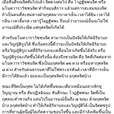
เมื่อสันตีรณจิตดับไปแล้ว จิตดวงต่อไป คือ โวฏฐัพพนจิต หรือ
มโนทวาราวัชชนจิต ทำกิจมนสิการ แล้วแต่การสะสมของจิต
ถ้าเป็นคนที่สะสมทางฝ่ายกุศลมากเวลาเห็น เวลาได้ยิน เวลาได้
กลิ่น เวลาลิ้มรส เวลารู้โผฏฐัพพะ ถึงแม้ว่าอารมณ์นั้นจะไม่ใช่
อารมณ์ที่ประณีต แต่กุศลจิตก็เกิดได้
สำหรับมโนทวาราวัชชนจิต สามารถเป็นปัจจัยให้เกิดอิริยาบถ
และวิญญัติรูปได้ ซึ่งเริ่มตรงนี้ที่ว่าจะเป็นปัจจัยให้เกิดอิริยาบถ
หรือวิญญัติรูป แต่ที่อิริยาบถจะเคลื่อนไหวเกิดขึ้นได้จริง หรือ
วิญญัติรูปจะเกิดขึ้นได้จริงนั้น ต้องถึงชวนจิต คือ จิตที่เกิดต่อจาก
มโนทวาราวัชชนจิต ซึ่งเป็นอกุศลจิต ๑๒ ดวง หรือมหากุศลจิต
๘ ดวง สำหรับคนธรรมดาที่ไม่ใช่พระอรหันต์ เวลาที่มีการเห็น
มีการได้ยินแล้ว ย่อมจะเป็นกุศลจิตบ้าง อกุศลจิตบ้าง
ขณะที่จิตเป็นกุศล ไม่ได้เกิดขึ้นขณะเดียวเหมือนอย่างจักขุ
วิญญาณ หรือ สัมปฏิจฉันนะ สันตีรณะ โวฏฐัพพนะ จิตที่เป็น
กุศลจะทำชวนกิจ แล่นไปในอารมณ์นั้นถึง ๗ ขณะ ด้วยกุศลจิต
บ้าง อกุศลจิตบ้าง ทำให้เกิดอิริยาบถและวิญญัติได้ เป็นจิตตชรูป
การที่ท่านผู้หนึ่งผู้ใดเกิดความชอบใจขึ้น และมีกำลังเพิ่มขึ้นเป็น