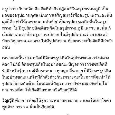
อรูปาวจรวิบากจิต คือ จิตที่ทำกิจปฏิสนธิในอรูปพรหมภูมิ เป็น
ผลของอรูปฌานกุศล เป็นการเจริญสมาธิเพื่อละรูป เพราะฉะนั้น
ผลก็คือ ทำให้เฉพาะนามขันธ์ ๔ เป็นอรูปธรรมเกิดขึ้นในอรูป
พรหม ไม่มีรูปสักชนิดเดียวเกิดในอรูปพรหมภูมิ เพราะ ฉะนั้น ก็
เว้นจิต ๔ ดวง คือ อรูปาวจรวิบาก ไม่มีรูปเกิดร่วมด้วย และทวิ
ปัญจวิญญาณ ๑๐ ดวง ไม่มีรูปเกิดร่วมด้วยเพราะเป็นจิตที่มีกำลัง
อ่อน
เพราะฉะนั้น ปฐมภวังค์มีจิตตชรูปเกิดในอุปาทขณะ ภวังค์ดวง
ต่อๆ ไปก็มี จิตตชรูปเกิดในอุปาทขณะ ปัญจทวาราวัชชนจิตที่
รำพึงหรือรู้อารมณ์ที่กระทบตา หู จมูก ลิ้น กาย ก็มีจิตตชรูปเกิด
ในอุปาทขณะ แต่จิตมีกำลังต่างกัน เพราะฉะนั้น การที่จะทำให้
รูปเกิดก็ต่างกันด้วย ในขณะที่ปัญจทวาราวัชชนจิตเกิดขึ้น ไม่
สามารถที่จะ ให้เกิดอิริยาบถ หรือวิญญัติได้
วิญญัติ
คือ การที่จะให้รู้ความหมายทางกาย ๑ และให้เข้าใจคำ
พูดด้วย วาจา ๑ นั่นเป็นวิญญัติ