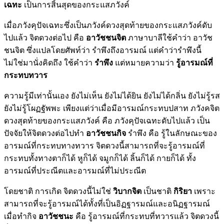
เฉทะ
เป็นการสิ้นสุดของกระแสภวังค์
เมื่อภวังคุปัจเฉทะซึ่งเป็นภวังค์ดวงสุดท้ายของกระแสภวังค์ดับ
ไปแล้ว จิตดวงต่อไป คือ
อาวัชชนจิต
ภาษาบาลีใช้คำว่า อาวัช
ชนจิต ซึ่งแปลโดยศัพท์ว่า รำพึงถึงอารมณ์ แต่คำว่ารำพึงนี้
ไม่ใช่มานั่งคิดถึง ใช้คำว่า
รำพึง
แต่หมายความว่า
รู้อารมณ์ที่
กระทบทวาร
ความรู้มีเท่านั้นเอง ยังไม่เห็น ยังไม่ได้ยิน ยังไม่ได้กลิ่น ยังไม่รู้รส
ยังไม่รู้โผฏฐัพพะ เพียงแต่ว่าเมื่อมีอารมณ์กระทบปสาท ภวังคจิต
ดวงสุดท้ายของกระแสภวังค์ คือ ภวังคุปัจเฉทะดับไปแล้ว เป็น
ปัจจัยให้จิตดวงต่อไปทำ
อาวัชชนกิจ
รำพึง คือ รู้ในลักษณะของ
อารมณ์ที่กระทบทางทวาร จิตดวงนี้สามารถที่จะรู้อารมณ์ที่
กระทบทั้งทางตาก็ได้ หูก็ได้ จมูกก็ได้ ลิ้นก็ได้ กายก็ได้ ทั้ง
อารมณ์ที่ประณีตและอารมณ์ที่ไม่ประณีต
โดยชาติ การเกิด จิตดวงนี้ไม่ใช่
วิบากจิต
เป็นชาติ
กิริยา
เพราะ
สามารถที่จะรู้อารมณ์ได้ทั้งที่เป็นอิฏฐารมณ์และอนิฏฐารมณ์
เมื่อทำกิจ
อาวัชชนะ
คือ รู้อารมณ์ที่กระทบที่ทวารแล้ว จิตดวงนี้