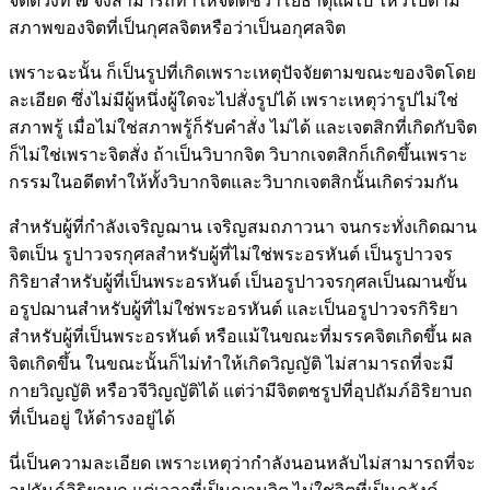
จิตดวงที่ ๗ จึงสามารถทำให้จิตตชวาโยธาตุแผ่ไป ไหวไปตาม
สภาพของจิตที่เป็นกุศลจิตหรือว่าเป็นอกุศลจิต
เพราะฉะนั้น ก็เป็นรูปที่เกิดเพราะเหตุปัจจัยตามขณะของจิตโดย
ละเอียด ซึ่งไม่มีผู้หนึ่งผู้ใดจะไปสั่งรูปได้ เพราะเหตุว่ารูปไม่ใช่
สภาพรู้ เมื่อไม่ใช่สภาพรู้ก็รับคำสั่ง ไม่ได้ และเจตสิกที่เกิดกับจิต
ก็ไม่ใช่เพราะจิตสั่ง ถ้าเป็นวิบากจิต วิบากเจตสิกก็เกิดขึ้นเพราะ
กรรมในอดีตทำให้ทั้งวิบากจิตและวิบากเจตสิกนั้นเกิดร่วมกัน
สำหรับผู้ที่กำลังเจริญฌาน เจริญสมถภาวนา จนกระทั่งเกิดฌาน
จิตเป็น รูปาวจรกุศลสำหรับผู้ที่ไม่ใช่พระอรหันต์ เป็นรูปาวจร
กิริยาสำหรับผู้ที่เป็นพระอรหันต์ เป็นอรูปาวจรกุศลเป็นฌานขั้น
อรูปฌานสำหรับผู้ที่ไม่ใช่พระอรหันต์ และเป็นอรูปาวจรกิริยา
สำหรับผู้ที่เป็นพระอรหันต์ หรือแม้ในขณะที่มรรคจิตเกิดขึ้น ผล
จิตเกิดขึ้น ในขณะนั้นก็ไม่ทำให้เกิดวิญญัติ ไม่สามารถที่จะมี
กายวิญญัติ หรือวจีวิญญัติได้ แต่ว่ามีจิตตชรูปที่อุปถัมภ์อิริยาบถ
ที่เป็นอยู่ ให้ดำรงอยู่ได้
นี่เป็นความละเอียด เพราะเหตุว่ากำลังนอนหลับไม่สามารถที่จะ