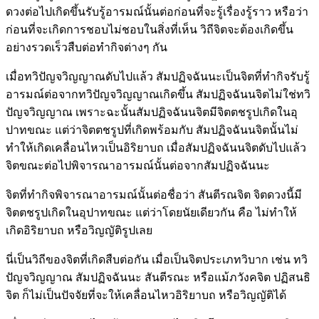
ดวงต่อไปเกิดขึ้นรับรู้อารมณ์นั้นต่อก่อนที่จะรู้เรื่องรู้ราว หรือว่า
ก่อนที่จะเกิดการชอบไม่ชอบในสิ่งที่เห็น วิถีจิตจะต้องเกิดขึ้น
อย่างรวดเร็วสืบต่อทำกิจต่างๆ กัน
เมื่อทวิปัญจวิญญาณดับไปแล้ว สัมปฏิจฉันนะเป็นจิตที่ทำกิจรับรู้
อารมณ์ต่อจากทวิปัญจวิญญาณเกิดขึ้น สัมปฏิจฉันนจิตไม่ใช่ทวิ
ปัญจวิญญาณ เพราะฉะนั้นสัมปฏิจฉันนจิตมีจิตตชรูปเกิดในอุ
ปาทขณะ แต่ว่าจิตตชรูปที่เกิดพร้อมกับ สัมปฏิจฉันนจิตนั้นไม่
ทำให้เกิดเคลื่อนไหวเป็นอิริยาบถ เมื่อสัมปฏิจฉันนจิตดับไปแล้ว
จิตขณะต่อไปพิจารณาอารมณ์นั้นต่อจากสัมปฏิจฉันนะ
จิตที่ทำกิจพิจารณาอารมณ์นั้นต่อชื่อว่า สันตีรณจิต จิตดวงนี้มี
จิตตชรูปเกิดในอุปาทขณะ แต่ว่าโดยนัยเดียวกัน คือ ไม่ทำให้
เกิดอิริยาบถ หรือวิญญัติรูปเลย
นี่เป็นวิถีของจิตที่เกิดสืบต่อกัน เมื่อเป็นจิตประเภทวิบาก เช่น ทวิ
ปัญจวิญญาณ สัมปฏิจฉันนะ สันตีรณะ หรือแม้ภวังคจิต ปฏิสนธิ
จิต ก็ไม่เป็นปัจจัยที่จะให้เคลื่อนไหวอิริยาบถ หรือวิญญัติได้