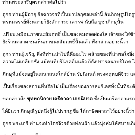
ท่านพระสารีบุตรกล่าวต่อไปว่า
ดูกร ท่านผู้มีอายุ อิจฉาวจรที่เป็นบาปอกุศลเหล่านี้ อันภิกษุรูปใด
พรหมจรรย์ทั้งหลายก็ยังสักการะ เคารพ นับถือ บูชาภิกษุนั้น
เปรียบเหมือนภาชนะสัมฤทธิ์ เป็นของหมดจดผ่องใส เจ้าของใส่ข้า
ยังร้านตลาด ชนเห็นภาชนะสัมฤทธิ์นั้นแล้ว พึงกล่าวอย่างนี้ว่า
ดูกร ท่านผู้เจริญ สิ่งที่ท่านนำไปนี้คืออะไร คล้ายของที่น่าพอใ
ความไม่เกลียดชัง แม้คนที่บริโภคอิ่มแล้ว ก็ยังปรารถนาบริโภค ไ
ภิกษุที่แม้จะอยู่ในเสนาสนะใกล้บ้าน รับนิมนต์ ทรงคฤหบดีจีวร แต
เป็นเรื่องของสถานที่หรือไม่ เป็นเรื่องของการละกิเลสทั้งนั้นที่จะต้อ
ขอกล่าวถึง
ขุททกนิกาย เถรีคาถา เอกนิบาต
ซึ่งเป็นเถรีคาถาแร
ได้ยินว่า ภิกษุณีรูปหนึ่งผู้ไม่ปรากฏชื่อ ได้ภาษิตคาถาไว้อย่างนี้ว่า
ดูกร พระเถรี ท่านจงทำไตรจีวรด้วยท่อนผ้า แล้วนุ่งห่มให้สบายเ