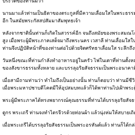
ประวัติของท่านมีว่า
นานมาแล้วท่านเป็นธิดาของตระกูลที่มีความเลื่อมใสในพระธรรม
อีก ในสมัยพระกัสสปสัมมาสัมพุทธเจ้า
หลังจากชาตินั้นท่านก็เกิดในสวรรค์อีก จนถึงสมัยของพระสมณโค
สูง เมื่อพระผู้มีพระภาคเสด็จมาถึงพระนคร เวสาลี ท่านเลื่อมใส
ท่านจึงปฏิบัติหน้าที่ของท่านต่อไปด้วยจิตศรัทธาเลื่อมใส ระลึ
วันหนึ่งขณะที่ท่านกำลังทำอาหารอยู่ในครัว ไฟในเตาที่ท่านตั้งหม
ของสังขารธรรมทั้งหลาย และบรรลุอริยสัจธรรมเป็นพระอนาคามีบุ
เมื่อสามีถามท่านว่า ทำไมถึงเป็นอย่างนั้น ท่านก็ตอบว่า ท่านม
เมื่อพระมหาปชาบดีโคตมีให้อุปสมบทแล้วก็ได้พาท่านไปเฝ้าพระผ
พระผู้มีพระภาคได้ทรงพยากรณ์คุณธรรมที่ท่านได้บรรลุอริยสัจ
ดูกร พระเถรี ท่านจงทำไตรจีวรด้วยท่อนผ้า แล้วนุ่งห่มให้สบายเ
เมื่อพระเถรีได้บรรลุอริยสัจธรรมเป็นพระอรหันต์แล้ว ท่านก็ได้ก