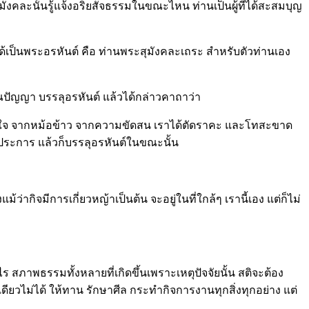
งคละนั้นรู้แจ้งอริยสัจธรรมในขณะไหน ท่านเป็นผู้ที่ได้สะสมบุญ
เป็นพระอรหันต์ คือ ท่านพระสุมังคละเถระ สำหรับตัวท่านเอง
ญาณปัญญา บรรลุอรหันต์ แล้วได้กล่าวคาถาว่า
่ชอบใจ จากหม้อข้าว จากความขัดสน เราได้ตัดราคะ และโทสะขาด
นาประการ แล้วก็บรรลุอรหันต์ในขณะนั้น
่ากิจมีการเกี่ยวหญ้าเป็นต้น จะอยู่ในที่ใกล้ๆ เรานี้เอง แต่ก็ไม่
สภาพธรรมทั้งหลายที่เกิดขึ้นเพราะเหตุปัจจัยนั้น สติจะต้อง
เดียวไม่ได้ ให้ทาน รักษาศีล กระทำกิจการงานทุกสิ่งทุกอย่าง แต่