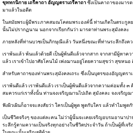
ขุททกนิกาย เถรีคาถา อัญญตราเถรีคาถา
ซึ่งเป็นคาถาของมารดาท
มาแล้วในอดีต
ในสมัยพระผู้มีพระภาคสมณโคดมพระองค์นี้ ท่านเกิดในตระกูลยา
นั้นไม่ปรากฏนาม นอกจากเรียกกันว่า มารดาท่านพระสุมังคละ
ภายหลังที่ท่านบวชเป็นภิกษุณีแล้ว วันหนึ่งขณะที่ท่านระลึกถึงคว
เราพ้นแล้ว พ้นแล้วด้วยดี เป็นผู้พ้นดีแล้วจากสาก จากสามีผู
แล้ว เราเข้าไปอาศัยโคนไม้ เพ่งฌานอยู่โดยความสุขว่า สุขหนอ คิ
สำหรับคาถาของท่านพระสุมังคลเถระ ซึ่งเป็นบุตรของอัญญตราเถร
เราพ้นดีแล้ว เราพ้นดีแล้ว เราเป็นผู้พ้นดีแล้วจากความค่อมทั้ง ๓
สมควรแก่เราทั้งนั้น ท่านจงเจริญฌานไปเถิด สุมังคละ จงเจริญฌาน
ฟังผิวเผินก็อาจจะสงสัยว่า ใครเป็นผู้พูด พูดกับใคร แล้วทำไมพูดกั
เป็นชีวิตจริงๆ ของแต่ละคน ไม่ว่าผู้นั้นจะเคยเจริญอบรมอานาปา
ระลึกรู้ตามความเป็นจริงทุกอย่างในชีวิตประจำวัน ถ้าเป็นผู้ที่เ
ในขณะนั้นเจริญสติด้วย