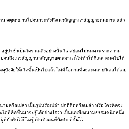
ตติยฌาน จตุตถฌานไปจนกระทั่งถึงเนวสัญญานาสัญญายตนฌาน แล้ว
ัตร อยู่ป่าช้าเป็นวัตร แต่ถึงอย่างนั้นกิเลสย่อมไม่หมด เพราะความ
่ปฐมฌานไปจนถึงเนวสัญญานาสัญญายตนฌาน ก็ไม่ทำให้กิเลส หมดไปได้
มีเหตุปัจจัยให้เกิดขึ้นเป็นไปแล้ว ไม่มีโอกาสที่จะละคลายกิเลสได้เลย
็นนามหรือเปล่า เป็นรูปหรือเปล่า ปกติคิดหรือเปล่า หรือใครคิดจะ
ใดที่คิดขึ้นมาจะรู้ได้อย่างไรว่า เป็นแต่เพียงนามธรรมชนิดหนึ่ง
บังคับไว้ก็ไม่รู้ เป็นตัวตนที่บังคับ ที่กั้นไว้