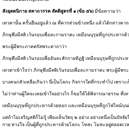
สังยุตตนิกาย สคาถวรรค สัตติสูตรที่ ๑
(ข้อ ๕๖)
มีข้อความว่า
เทวดานั้น ครั้นยืนอยู่แล้ว ณ ที่ควรส่วนข้างหนึ่ง แล้วได้กล่าวค
ภิกษุพึงมีสติ เว้นรอบเพื่อละกามราคะ เหมือนบุรุษที่ถูกประหารด้
พระผู้มีพระภาคตรัสพระคาถาว่า
ภิกษุพึงมีสติ เว้นรอบเพื่ออันละสักกายทิฏฐิ เหมือนบุรุษที่ถูกป
เทวดาเข้าใจว่า ภิกษุพึงมีสติเว้นรอบเพื่อละกามราคะ พระผู้มีพร
บางคนกลัวเหลือเกินว่า นี่เป็นโลภะ กิจการใดที่กระทำไป เพราะเ
ไม่ว่าท่านผู้ใดจะเคยเข้าใจอย่างไร ก็ขอให้ได้พิจารณาธรรม ท
เหมือนบุรุษที่ถูกประหารด้วยหอก และเหมือนบุรุษที่ถูกไฟไหม้บนศ
แต่ถ้าไม่เจริญสติก็ไม่รู้ เพียงเห็นวัตถุ ๒ อย่าง อย่างหนึ่งเป็
กาย ทางใจ เป็นผู้ที่ถูกประหารด้วยโลภะ โทสะ โมหะอยู่ตลอดเวลา