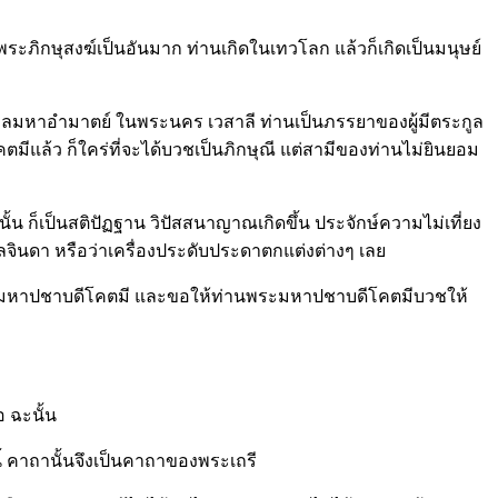
ภิกษุสงฆ์เป็นอันมาก ท่านเกิดในเทวโลก แล้วก็เกิดเป็นมนุษย์
กูลมหาอำมาตย์ ในพระนคร เวสาลี ท่านเป็นภรรยาของผู้มีตระกูล
ีแล้ว ก็ใคร่ที่จะได้บวชเป็นภิกษุณี แต่สามีของท่านไม่ยินยอม
ั้น ก็เป็นสติปัฏฐาน วิปัสสนาญาณเกิดขึ้น ประจักษ์ความไม่เที่ยง
จินดา หรือว่าเครื่องประดับประดาตกแต่งต่างๆ เลย
ำนักพระมหาปชาบดีโคตมี และขอให้ท่านพระมหาปชาบดีโคตมีบวชให้
 ฉะนั้น
ี้ คาถานั้นจึงเป็นคาถาของพระเถรี