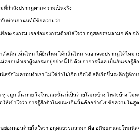
รรมที่กำลังปรากฏตามความเป็นจริง
สกับท่านอานนท์มีข้อความว่า
มไปเพื่อจะจงกรม เธอย่อมจงกรมด้วยใส่ใจว่า อกุศลธรรมลามก คือ อภ
ังเดิน เห็นไหม ได้ยินไหม ได้กลิ่นไหม รสอาจจะปรากฏได้ไหม เย็น 
อบงำเราผู้จงกรมอยู่อย่างนี้ได้ ด้วยอาการนี้แล เป็นอันเธอรู้สึ
จักไม่ครอบงำเรา ไม่ใช่ว่าไม่เกิด เกิดได้ สติเกิดขึ้นระลึกรู้
า หู จมูก ลิ้น กาย ใจในขณะนั้น ก็เป็นด้วยโลภะบ้าง โทสะบ้าง โม
พื่อให้เข้าใจว่า การรู้สึกตัวในขณะเดินนั้นคืออย่างไร ข้อความในสู
น เธอย่อมนอนด้วยใส่ใจว่า อกุศลธรรมลามก คือ อภิชฌาและโทมนัสจัก