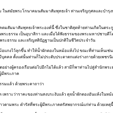
 ในสมัยพระโกนาคมนสัมมาสัมพุทธเจ้า ท่านเจริญกุศลและบำรุงพระ
ดมสัมมาสัมพุทธเจ้าพระองค์นี้ ซึ่งในชาติสุดท้ายท่านเกิดในตระ
ในพระธรรม เป็นอุบาสิกา และเมื่อได้ฟังธรรมของพระมหาปชาบดีโคตม
กถึงพระธรรม และเจริญสติปัฏฐานเป็นปกติในชีวิตประจำวัน
้อแกงไว้ลุกขึ้น ทำให้น้ำผักดองในหม้อแห้งไป ขณะที่ท่านเห็นเช่นน
คคล ตั้งแต่นั้นท่านก็ไม่ประดับประดาตกแต่งร่างกายด้วยเพชรนิล
ีชีวิตอย่างผู้ครองเรือนต่อไปอีกไม่ได้แล้ว สามีก็พาท่านไปสู่ส
ู้มีพระภาค
ธรรมแล้ว ด้วยพระคาถาว่า
ถิด เพราะว่าราคะของท่านสงบระงับแล้ว ดุจน้ำผักดองอันแห้งในหม้อ
ล่าวตามพระ ดำรัสที่พระผู้มีพระภาคตรัสพยากรณ์แก่ท่าน ด้วยเหตุน