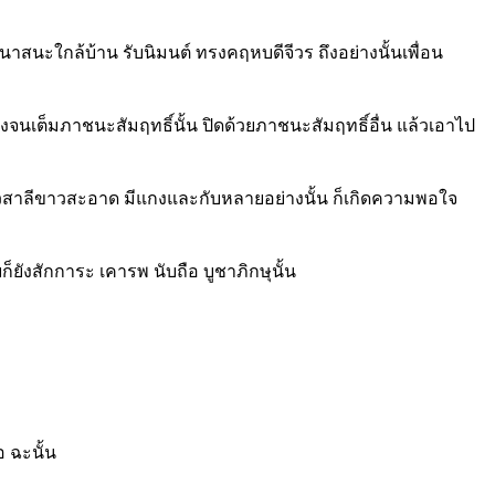
นเสนาสนะใกล้บ้าน รับนิมนต์ ทรงคฤหบดีจีวร ถึงอย่างนั้นเพื่อน
จนเต็มภาชนะสัมฤทธิ์นั้น ปิดด้วยภาชนะสัมฤทธิ์อื่น แล้วเอาไป
ห่งข้าวสาลีขาวสะอาด มีแกงและกับหลายอย่างนั้น ก็เกิดความพอใจ
็ยังสักการะ เคารพ นับถือ บูชาภิกษุนั้น
 ฉะนั้น