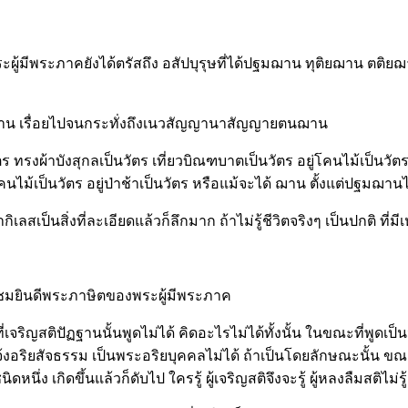
ะผู้มีพระภาคยังได้ตรัสถึง อสัปบุรุษที่ได้ปฐมฌาน ทุติยฌาน 
าน เรื่อยไปจนกระทั่งถึงเนวสัญญานาสัญญายตนฌาน
ป็นวัตร ทรงผ้าบังสุกลเป็นวัตร เที่ยวบิณฑบาตเป็นวัตร อยู่โคนไม้เป็นว
 อยู่โคนไม้เป็นวัตร อยู่ป่าช้าเป็นวัตร หรือแม้จะได้ ฌาน ตั้งแต
เลสเป็นสิ่งที่ละเอียดแล้วก็ลึกมาก ถ้าไม่รู้ชีวิตจริงๆ เป็นปกติ ที่
ชื่นชมยินดีพระภาษิตของพระผู้มีพระภาค
่เจริญสติปัฏฐานนั้นพูดไม่ได้ คิดอะไรไม่ได้ทั้งนั้น ในขณะที่พูดเป
แจ้งอริยสัจธรรม เป็นพระอริยบุคคลไม่ได้ ถ้าเป็นโดยลักษณะนั้น ขณะ
 เกิดขึ้นแล้วก็ดับไป ใครรู้ ผู้เจริญสติจึงจะรู้ ผู้หลงลืมสติไม่รู้ ผู้ที่