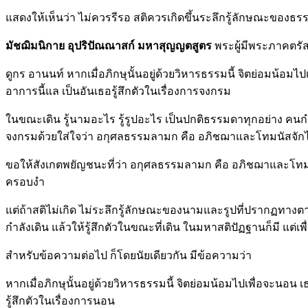
แสดงให้เห็นว่า ไม่ควรรีรอ สติควรเกิดขึ้นระลึกรู้ลักษณะของธ
มัชฌิมนิกาย อุปริปัณณาสก์ มหาสุญญตสูตร
พระผู้มีพระภาคตรั
ดูกร อานนท์ หากเมื่อภิกษุนั้นอยู่ด้วยวิหารธรรมนี้ จิตย่อมน้อ
อาการนี้แล เป็นอันเธอรู้สึกตัวในเรื่องการจงกรม
ในขณะเดิน รู้นามอะไร รู้รูปอะไร เป็นปกติธรรมดาทุกอย่าง คนกำล
จงกรมด้วยใส่ใจว่า อกุศลธรรมลามก คือ อภิชฌาและโทมนัสจักไม่คร
ขอให้สังเกตพยัญชนะที่ว่า อกุศลธรรมลามก คือ อภิชฌาและโทมนัส
ครอบงำ
แต่ถ้าสติไม่เกิด ไม่ระลึกรู้ลักษณะของนามและรูปที่ปรากฏทางต
กำลังเดิน แล้วให้รู้สึกตัวในขณะที่เดิน ในมหาสติปัฏฐานก็มี แต่เ
สำหรับข้อความต่อไป ก็โดยนัยเดียวกัน มีข้อความว่า
หากเมื่อภิกษุนั้นอยู่ด้วยวิหารธรรมนี้ จิตย่อมน้อมไปเพื่อจะนอ
รู้สึกตัวในเรื่องการนอน