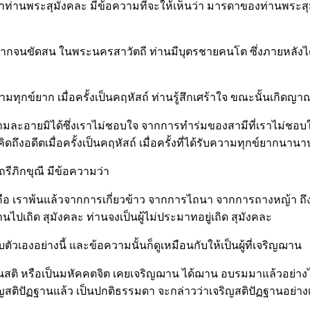
่านพระสุมังคละ มีข้อความที่จะให้เห็นว่า มารดาของท่านพระสุมั
กจนขัดสน ในพระนครสาวัตถี ท่านมีบุตรชายคนโต ซึ่งภายหลังได้
ามทุกข์ยาก เมื่อครั้งเป็นคฤหัสถ์ ท่านรู้สึกเศร้าใจ ขณะนั้นเกิด
้หาความละอายมิได้ซึ่งเราไม่ชอบใจ จากการทำร่มของสามีที่เราไม
ดถึงอดีตเมื่อครั้งเป็นคฤหัสถ์ เมื่อครั้งที่ได้รับความทุกข์ยากนา
ีภิกขุณี มีข้อความว่า
 คือ เราพ้นแล้วจากการเกี่ยวข้าว จากการไถนา จากการถางหญ้า ถึงแม้ว
ไปเถิด สุมังคละ ท่านจงเป็นผู้ไม่ประมาทอยู่เถิด สุมังคละ
บตัวเองอย่างนี้ และข้อความนั้นก็ดูเหมือนกับให้เป็นผู้ที่เจริญฌาน
นสติ หรือเป็นมหัคคตจิต เคยเจริญฌาน ได้ฌาน อบรมมาแล้วอย่างไร 
จริญสติปัฏฐานแล้ว เป็นปกติธรรมดา จะกล่าวว่าเจริญสติปัฏฐานอย่าง