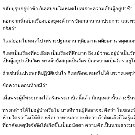
อสัปบุรุษอยู่ป่าช้า กิเลสย่อมไม่หมดไปเพราะความเป็นผู้อยู่ป่าช้า
นอกจากนั้นเป็นเรื่องของธุดงค์ การขัดเกลานานาประการ และพร
ตรัสว่า
กิเลสย่อมไม่หมดไป เพราะปฐมฌาน ทุติยฌาน ตติยฌาน จตุตถฌ
กิเลสเป็นเรื่องที่ละเอียด เป็นเรื่องที่ลึกมาก ถึงแม้ว่าจะอยู่ป่าเ
เป็นผู้อยู่ป่าเป็นวัตร ทรงผ้าบังสกุลเป็นวัตร บิณฑบาตเป็นวัตร
ถ้าเช่นนั้นประพฤติปฏิบัติเช่นไร กิเลสจึงจะหมดไปได้ เพราะเหตุว่ากิ
ข้อความตอนท้ายมีว่า
เมื่อพระผู้มีพระภาคได้ตรัสพระภาษิตนี้แล้ว ภิกษุเหล่านั้นต่าง
ทรงกล่าวให้ไปอยู่ป่าหรือไม่ บางทีท่านผู้ฟังอาจจะคิดว่า ในขณะที
ห้ามใครว่าไม่ให้คิด หรือบางท่านอาจจะคิดว่า ถ้าคิดแล้วก็ไม่รู้
ที่อาศัยเหตุปัจจัยจึงได้เกิดขึ้นเป็นอนัตตา ความคิดเป็นนามธรรมชนิดหนึ่ง