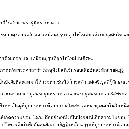
าถานี้ในสำนักพระผู้มีพระภาคว่า
วยหอกมุ่งถอนเสีย และเหมือนบุรุษที่ถูกไฟไหม้บนศีรษะมุ่งดับไฟ ฉะ
ระหารด้วยหอก และเหมือนบุรุษที่ถูกไฟไหม้บนศีรษะ
ะภาคตรัสพระคาถาว่า ภิกษุพึงมีสติเว้นรอบเพื่ออันละสักกายทิฏฐิ
ป็นปัจจัยที่สะสมมาให้กระทำเช่นนั้นก็กระทำ แต่เจริญสติรู้ลักษ
ี่เทวดากล่าวคาถาทูลพระผู้มีพระภาค และพระผู้มีพระภาคตรัสพระค
ีรษะ เป็นผู้ที่ถูกประหารด้วย ราคะ โทสะ โมหะ อยู่เสมอในวันหนึ่
นปัจจัยให้เกิดความชอบ โลภะ อีกอย่างหนึ่งเป็นปัจจัยให้เกิดความไม่
 จึงควรมีสติเพื่ออันละสักกายทิฏฐิ เหมือนบุรุษที่ถูกประหารด้วย