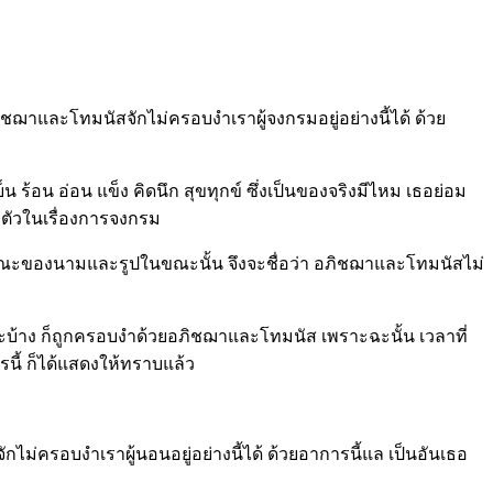
ิชฌาและโทมนัสจักไม่ครอบงำเราผู้จงกรมอยู่อย่างนี้ได้ ด้วย
ร้อน อ่อน แข็ง คิดนึก สุขทุกข์ ซึ่งเป็นของจริงมีไหม เธอย่อม
กตัวในเรื่องการจงกรม
ลักษณะของนามและรูปในขณะนั้น จึงจะชื่อว่า อภิชฌาและโทมนัสไม่
หะบ้าง ก็ถูกครอบงำด้วยอภิชฌาและโทมนัส เพราะฉะนั้น เวลาที่
ตรนี้ ก็ได้แสดงให้ทราบแล้ว
ไม่ครอบงำเราผู้นอนอยู่อย่างนี้ได้ ด้วยอาการนี้แล เป็นอันเธอ