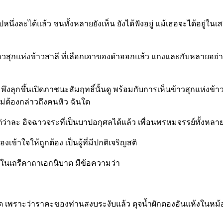
รูปหนึ่งละได้แล้ว ชนทั้งหลายยังเห็น ยังได้ฟังอยู่ แม้เธอจะได้อยู่ใ
วสุกแห่งข้าวสาลี ที่เลือกเอาของดำออกแล้ว แกงและกับหลายอย่าง
จยิ่ง พึงลุกขึ้นเปิดภาชนะสัมฤทธิ์นั้นดู พร้อมกับการเห็นข้าวสุกแ
ม่ต้องกล่าวถึงคนหิว ฉันใด
่ว่าละ อิจฉาวจระที่เป็นบาปอกุศลได้แล้ว เพื่อนพรหมจรรย์ทั้งหลายก
งเข้าใจให้ถูกต้อง เป็นผู้ที่มีปกติเจริญสติ
กในเถรีคาถาเอกนิบาต มีข้อความว่า
ถิด เพราะว่าราคะของท่านสงบระงับแล้ว ดุจน้ำผักดองอันแห้งในหม้อ