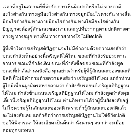
เวลาที่อยู่ในสถานที่ที่จำกัด การเห็นผิดปกติหรือไม่ ทางตามี
อะไรต่างกัน ทางหูมีอะไรต่างกัน ทางจมูกมีอะไรต่างกัน ทางลิ้น
มีอะไรต่างกัน ทางกายมีอะไรต่างกัน ทางใจมีอะไรต่างกัน
ปัญญาจะต้องรู้ลักษณะของนามและรูปที่ปรากฏตามปกติทางตา
ทางหู ทางจมูก ทางลิ้น ทางกาย ทางใจ ไม่ผิดปกติ
ผู้ที่เข้าใจการเจริญสติปัฏฐานจะไม่มีคำถามด้วยความสงสัยว่า
ขณะกำลังเห็นอย่างนี้เจริญสติได้ไหม ขณะที่กำลังรับประทาน
อาหาร ขณะที่กำลังเดิน ขณะที่กำลังซื้อของ ขณะที่กำลังพูด
ขณะที่กำลังอ่านหนังสือ ทุกอย่างสำหรับผู้ที่รู้ลักษณะของขณะที่
มีสติ ก็ไม่มีคำถามด้วยความสงสัยว่า เจริญสติได้ไหม แต่ถ้าท่าน
ผู้ใดมีเพื่อนฝูงมิตรสหายถามว่า กำลังขับรถยนต์เจริญสติปัฏฐาน
ได้ไหม กำลังข้ามถนนเจริญสติปัฏฐานได้ไหม กำลังพูดกำลังคุย
เดี๋ยวนี้เจริญสติปัฏฐานได้ไหม ท่านก็ทราบได้ว่าผู้นั้นยังสงสัยอยู่
ไม่ใช่ความรู้ในลักษณะของสติ เพราะถ้ารู้ลักษณะของสติแล้ว
จะไม่สงสัยเลย แต่ถ้าคิดว่าการเจริญสติปัฏฐานไม่ใช่ชีวิตปกติ
ขอให้พิจารณาให้ละเอียด เป็นต้นว่า นั่งนานๆ จนกว่าจะเมื่อย
คอยทุกขเวทนา