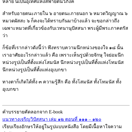
หลาย นี้เป็นอุเทศแห่งสฬายตนวิภังค์
สำหรับอายตนะภายใน ๖ อายตนะภายนอก ๖ หมวดวิญญาณ ๖
หมวดผัสสะ ๖ ก็คงจะได้ทราบกันมาบ้างแล้ว จะขอกล่าวถึง
เฉพาะหมวดที่เกี่ยวข้องกับเวทนานุปัสสนา พระผู้มีพระภาคตรัส
ว่า
ก็ข้อที่เรากล่าวดังนี้ว่า พึงทราบความนึกหน่วงของใจ ๑๘ นั้น
เราอาศัยอะไรกล่าวแล้ว คือ เพราะเห็นรูปด้วยจักษุ ใจย่อมนึก
หน่วงรูปเป็นที่ตั้งแห่งโสมนัส นึกหน่วงรูปเป็นที่ตั้งแห่งโทมนัส
นึกหน่วงรูปเป็นที่ตั้งแห่งอุเบกขา
ทางตาก็เกิดได้ทั้ง ๓ ความรู้สึก คือ ทั้งโสมนัส ทั้งโทมนัส ทั้ง
อุเบกขา
คำบรรยายคัดลอกจาก E-book
แนวทางเจริญวิปัสสนา เล่ม ๑๒ ตอนที่ ๑๑๑ – ๑๒๐
เรียบเรียงอักษรให้อยู่ในรูปแบบหนังสือ โดยมีเนื้อหาใจความ