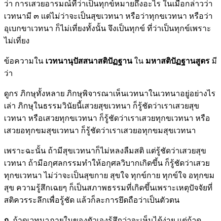
ว่า การเสวยอารมณ์ที่ว่าเป็นทุกข์หมายถึงอะไร ในเมื่อกล่าวว่า
เวทนามี ๓ แต่ไม่ว่าจะเป็นสุขเวทนา หรือว่าทุกขเวทนา หรือว่า
อุเบกขาเวทนา ก็ไม่เที่ยงทั้งนั้น จึงเป็นทุกข์ ที่ว่าเป็นทุกข์เพราะ
ไม่เที่ยง
ข้อความใน
เวทนานุปัสสนาสติปัฏฐาน
ใน
มหาสติปัฏฐานสูตร
มี
ว่า
ดูกร ภิกษุทั้งหลาย ภิกษุพิจารณาเห็นเวทนาในเวทนาอยู่อย่างไร
เล่า ภิกษุในธรรมวินัยนี้เสวยสุขเวทนา ก็รู้ชัดว่าเราเสวยสุข
เวทนา หรือเสวยทุกขเวทนา ก็รู้ชัดว่าเราเสวยทุกขเวทนา หรือ
เสวยอทุกขมสุขเวทนา ก็รู้ชัดว่าเราเสวยอทุกขมสุขเวทนา
เพราะฉะนั้น ถ้ามีสุขเวทนาก็ไม่หลงลืมสติ แต่รู้ชัดว่าเสวยสุข
เวทนา ถ้ามีอกุศลกรรมทำให้อกุศลวิบากเกิดขึ้น ก็รู้ชัดว่าเสวย
ทุกขเวทนา ไม่ว่าจะเป็นสุขกาย สุขใจ ทุกข์กาย ทุกข์ใจ อทุกขม
สุข ความรู้สึกเฉยๆ ก็เป็นสภาพธรรมที่เกิดขึ้นเพราะเหตุปัจจัยที่
สติควรระลึกเพื่อรู้ชัด แล้วก็ละการยึดถือว่าเป็นตัวตน
ถ.
ถ้าดูเวทนาภายในของตัวเองรู้สึกว่าจะเห็นได้ง่าย แต่ถ้าดู