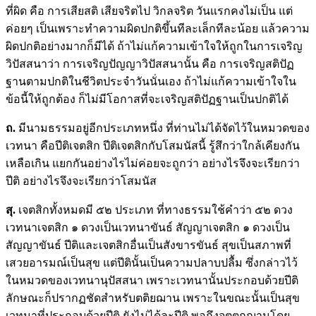
ที่ผิด คือ การเสียสติ เสียจริตไป วิกลจริต วันแรกคงไม่เป็น แต่
ค่อยๆ เป็นเพราะทำความผิดปกติขึ้นทีละเล็กทีละน้อย แล้วความ
ผิดปกติอย่างมากก็มีได้ ถ้าไม่แก้ความเข้าใจให้ถูกในการเจริญ
วิปัสสนาว่า การเจริญปัญญาวิปัสสนานั้น คือ การเจริญสติปัฏ
ฐานตามปกติในชีวิตประจำวันนั่นเอง ถ้าไม่แก้ความเข้าใจใน
ข้อนี้ให้ถูกต้อง ก็ไม่มีโอกาสที่จะเจริญสติปัฏฐานเป็นปกติได้
ถ.
มีนามธรรมอยู่อีกประเภทหนึ่ง ที่ท่านไม่ได้จัดไว้ในหมวดของ
เวทนา คือปีติเจตสิก ปีติเจตสิกกับโสมนัสนี้ รู้สึกว่าใกล้เคียงกัน
เหลือเกิน แยกกันอย่างไรไม่ค่อยจะถูกว่า อย่างไรจึงจะเรียกว่า
ปีติ อย่างไรจึงจะเรียกว่าโสมนัส
สุ
.
เจตสิกทั้งหมดมี ๕๒ ประเภท ที่ทางธรรมใช้คำว่า ๕๒ ดวง
เวทนาเจตสิก ๑ ดวงเป็นเวทนาขันธ์ สัญญาเจตสิก ๑ ดวงเป็น
สัญญาขันธ์ ปีติและเจตสิกอื่นเป็นสังขารขันธ์ สุขเป็นสภาพที่
เสวยอารมณ์เป็นสุข แต่ปีตินั้นเป็นความปลาบปลื้ม ซึ่งกล่าวไว้
ในหมวดของเวทนานุปัสสนา เพราะเวทนานั้นประกอบด้วยปีติ
ลักษณะก็ปรากฏชัดสำหรับตติยฌาน เพราะในขณะนั้นเป็นสุข
เวทนาที่ประกอบด้วยปีติ ยังไม่ได้ละปีติ พอถึงจุตตถฌานโดย