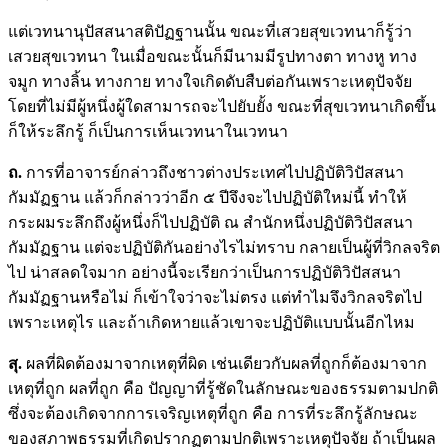
แต่เวทนานุปัสสนาสติปัฏฐานนั้น ขณะที่เสวยสุขเวทนาก็รู้ว่า
เสวยสุขเวทนา ในเมื่อขณะนั้นก็มีนามมีรูปทางตา ทางหู ทาง
จมูก ทางลิ้น ทางกาย ทางใจเกิดดับสืบต่อกันเพราะเหตุปัจจัย
โดยที่ไม่มีผู้หนึ่งผู้ใดสามารถจะไปยับยั้ง ขณะที่สุขเวทนาเกิดขึ้น
ก็ให้ระลึกรู้ ก็เป็นการเห็นเวทนาในเวทนา
ถ.
การที่อาจารย์กล่าวถึงชาวต่างประเทศไปปฏิบัติวิปัสสนา
กัมมัฏฐาน แล้วก็กล่าวว่าอีก ๕ ปีจึงจะไปปฏิบัติใหม่นี้ ทำให้
กระผมระลึกถึงผู้หนึ่งก็ไปปฏิบัติ ณ สำนักหนึ่งปฏิบัติวิปัสสนา
กัมมัฏฐาน แต่จะปฏิบัติกันอย่างไรไม่ทราบ กลายเป็นผู้ที่วิกลจริต
ไป น่าสลดใจมาก อย่างนี้จะเรียกว่าเป็นการปฏิบัติวิปัสสนา
กัมมัฏฐานหรือไม่ ก็เข้าใจว่าจะไม่ตรง แต่ทำไมจึงวิกลจริตไป
เพราะเหตุไร และถ้าเกิดหายแล้วเขาจะปฏิบัติแบบนั้นอีกไหม
สุ
.
ผลที่ผิดต้องมาจากเหตุที่ผิด เช่นเดียวกับผลที่ถูกก็ต้องมาจาก
เหตุที่ถูก ผลที่ถูก คือ ปัญญาที่รู้ชัดในลักษณะของธรรมตามปกติ
ซึ่งจะต้องเกิดจากการเจริญเหตุที่ถูก คือ การที่ระลึกรู้ลักษณะ
ของสภาพธรรมที่เกิดปรากฏตามปกติเพราะเหตุปัจจัย ถ้าเป็นผล