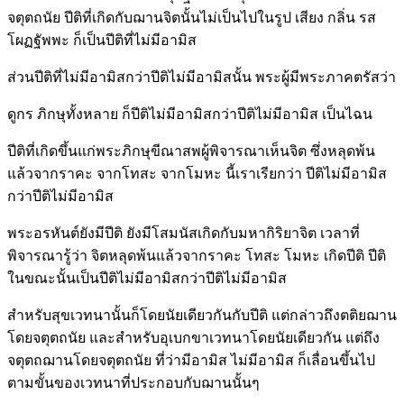
จตุตถนัย ปีติที่เกิดกับฌานจิตนั้นไม่เป็นไปในรูป เสียง กลิ่น รส
โผฏฐัพพะ ก็เป็นปีติที่ไม่มีอามิส
ส่วนปีติที่ไม่มีอามิสกว่าปีติไม่มีอามิสนั้น พระผู้มีพระภาคตรัสว่า
ดูกร ภิกษุทั้งหลาย ก็ปีติไม่มีอามิสกว่าปีติไม่มีอามิส เป็นไฉน
ปีติที่เกิดขึ้นแก่พระภิกษุขีณาสพผู้พิจารณาเห็นจิต ซึ่งหลุดพ้น
แล้วจากราคะ จากโทสะ จากโมหะ นี้เราเรียกว่า ปีติไม่มีอามิส
กว่าปีติไม่มีอามิส
พระอรหันต์ยังมีปีติ ยังมีโสมนัสเกิดกับมหากิริยาจิต เวลาที่
พิจารณารู้ว่า จิตหลุดพ้นแล้วจากราคะ โทสะ โมหะ เกิดปีติ ปีติ
ในขณะนั้นเป็นปีติไม่มีอามิสกว่าปีติไม่มีอามิส
สำหรับสุขเวทนานั้นก็โดยนัยเดียวกันกับปีติ แต่กล่าวถึงตติยฌาน
โดยจตุตถนัย และสำหรับอุเบกขาเวทนาโดยนัยเดียวกัน แต่ถึง
จตุตถฌานโดยจตุตถนัย ที่ว่ามีอามิส ไม่มีอามิส ก็เลื่อนขึ้นไป
ตามขั้นของเวทนาที่ประกอบกับฌานนั้นๆ