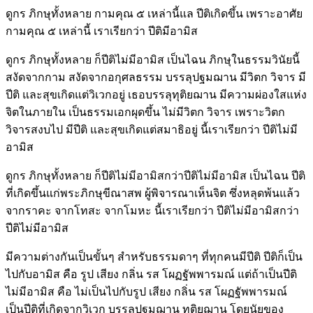
ดูกร ภิกษุทั้งหลาย กามคุณ ๕ เหล่านี้แล ปีติเกิดขึ้น เพราะอาศัย
กามคุณ ๕ เหล่านี้ เราเรียกว่า ปีติมีอามิส
ดูกร ภิกษุทั้งหลาย ก็ปีติไม่มีอามิส เป็นไฉน ภิกษุในธรรมวินัยนี้
สงัดจากกาม สงัดจากอกุศลธรรม บรรลุปฐมฌาน มีวิตก วิจาร มี
ปีติ และสุขเกิดแต่วิเวกอยู่ เธอบรรลุทุติยฌาน มีความผ่องใสแห่ง
จิตในภายใน เป็นธรรมเอกผุดขึ้น ไม่มีวิตก วิจาร เพราะวิตก
วิจารสงบไป มีปีติ และสุขเกิดแต่สมาธิอยู่ นี้เราเรียกว่า ปีติไม่มี
อามิส
ดูกร ภิกษุทั้งหลาย ก็ปีติไม่มีอามิสกว่าปีติไม่มีอามิส เป็นไฉน ปีติ
ที่เกิดขึ้นแก่พระภิกษุขีณาสพ ผู้พิจารณาเห็นจิต ซึ่งหลุดพ้นแล้ว
จากราคะ จากโทสะ จากโมหะ นี้เราเรียกว่า ปีติไม่มีอามิสกว่า
ปีติไม่มีอามิส
มีความต่างกันเป็นขั้นๆ สำหรับธรรมดาๆ ที่ทุกคนมีปีติ ปีติก็เป็น
ไปกับอามิส คือ รูป เสียง กลิ่น รส โผฏฐัพพารมณ์ แต่ถ้าเป็นปีติ
ไม่มีอามิส คือ ไม่เป็นไปกับรูป เสียง กลิ่น รส โผฏฐัพพารมณ์
เป็นปีติที่เกิดจากวิเวก บรรลุปฐมฌาน ทุติยฌาน โดยนัยของ