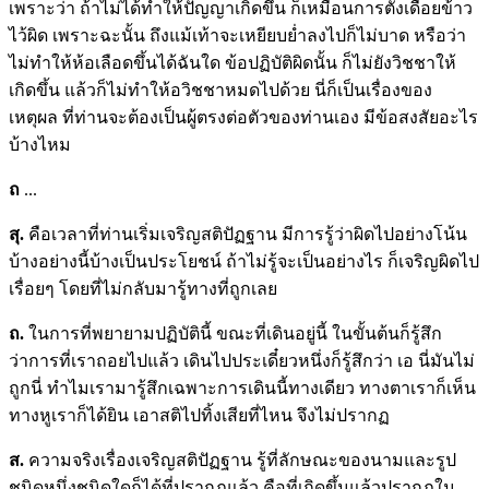
เพราะว่า ถ้าไม่ได้ทำให้ปัญญาเกิดขึ้น ก็เหมือนการตั้งเดือยข้าว
ไว้ผิด เพราะฉะนั้น ถึงแม้เท้าจะเหยียบย่ำลงไปก็ไม่บาด หรือว่า
ไม่ทำให้ห้อเลือดขึ้นได้ฉันใด ข้อปฏิบัติผิดนั้น ก็ไม่ยังวิชชาให้
เกิดขึ้น แล้วก็ไม่ทำให้อวิชชาหมดไปด้วย นี่ก็เป็นเรื่องของ
เหตุผล ที่ท่านจะต้องเป็นผู้ตรงต่อตัวของท่านเอง มีข้อสงสัยอะไร
บ้างไหม
ถ
...
สุ.
คือเวลาที่ท่านเริ่มเจริญสติปัฏฐาน มีการรู้ว่าผิดไปอย่างโน้น
บ้างอย่างนี้บ้างเป็นประโยชน์ ถ้าไม่รู้จะเป็นอย่างไร ก็เจริญผิดไป
เรื่อยๆ โดยที่ไม่กลับมารู้ทางที่ถูกเลย
ถ.
ในการที่พยายามปฏิบัตินี้ ขณะที่เดินอยู่นี้ ในขั้นต้นก็รู้สึก
ว่าการที่เราถอยไปแล้ว เดินไปประเดี๋ยวหนึ่งก็รู้สึกว่า เอ นี่มันไม่
ถูกนี่ ทำไมเรามารู้สึกเฉพาะการเดินนี้ทางเดียว ทางตาเราก็เห็น
ทางหูเราก็ได้ยิน เอาสติไปทิ้งเสียที่ไหน จึงไม่ปรากฏ
ส.
ความจริงเรื่องเจริญสติปัฏฐาน รู้ที่ลักษณะของนามและรูป
ชนิดหนึ่งชนิดใดก็ได้ที่ปรากฏแล้ว คือที่เกิดขึ้นแล้วปรากฏใน