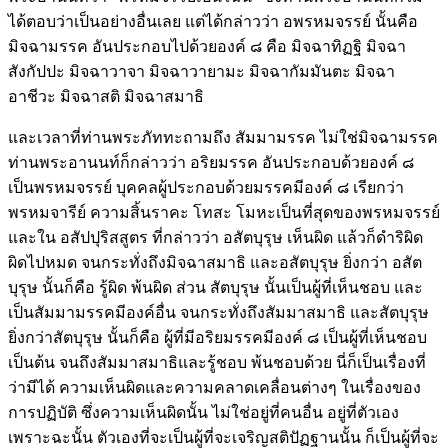
ได้ตอบว่าเป็นอย่างอื่นเลย แต่ได้กล่าวว่า อพรหมจรรย์ นั้นคือ
มิจฉามรรค อันประกอบไปด้วยองค์ ๘ คือ มิจฉาทิฏฐิ มิจฉา
สังกัปปะ มิจฉาวาจา มิจฉาวายามะ มิจฉากัมมันตะ มิจฉา
อาชีวะ มิจฉาสติ มิจฉาสมาธิ
และเวลาที่ท่านพระภัททะถามถึง สัมมามรรค ไม่ใช่มิจฉามรรค
ท่านพระอานนท์ก็กล่าวว่า อริยมรรค อันประกอบด้วยองค์ ๘
เป็นพรหมจรรย์ บุคคลผู้ประกอบด้วยมรรคมีองค์ ๘ เรียกว่า
พรหมจารีย์ ความสิ้นราคะ โทสะ โมหะเป็นที่สุดของพรหมจรรย์
และใน อสัปปุริสสูตร ที่กล่าวว่า อสัตบุรุษ เห็นผิด แล้วก็ดำริผิด
ผิดไปหมด จนกระทั่งถึงมิจฉาสมาธิ และอสัตบุรุษ ยิ่งกว่า อสัต
บุรุษ นั้นก็คือ รู้ผิด พ้นผิด ส่วน สัตบุรุษ นั้นเป็นผู้ที่เห็นชอบ และ
เป็นสัมมามรรคมีองค์อื่น จนกระทั่งถึงสัมมาสมาธิ และสัตบุรุษ
ยิ่งกว่าสัตบุรุษ นั้นก็คือ ผู้ที่มีอริยมรรคมีองค์ ๘ เป็นผู้ที่เห็นชอบ
เป็นต้น จนถึงสัมมาสมาธิและรู้ชอบ พ้นชอบด้วย นี่ก็เป็นเรื่องที่
ว่ามีได้ ความเห็นผิดและความคลาดเคลื่อนต่างๆ ในเรื่องของ
การปฏิบัติ ซึ่งความเห็นผิดนั้น ไม่ใช่อยู่ที่คนอื่น อยู่ที่ตัวเอง
เพราะฉะนั้น ตัวเองที่จะเป็นผู้ที่จะเจริญสติปัฏฐานนั้น ก็เป็นผู้ที่จะ