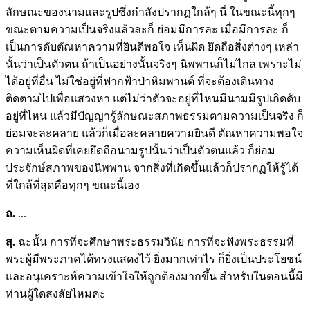
ลักษณะของนามและรูปซึ่งกำลังปรากฏใกล้ๆ นี่ ในขณะนี้ทุกๆ
ขณะตามความเป็นจริงแล้วละก็ ย่อมมีการละ เมื่อมีการละ ก็
เป็นการดับตัณหาความที่ยินดีพอใจ เห็นผิด ยึดถือสิ่งต่างๆ เหล่า
นั้นว่าเป็นตัวตน ถ้าเป็นอย่างนั้นจริงๆ นิพพานก็ไม่ไกล เพราะไม่
ได้อยู่ที่อื่น ไม่ใช่อยู่ที่ฟากฟ้าป่าหิมพานต์ ที่จะต้องเดินทาง
ติดตามไปเพื่อแสวงหา แต่ไม่ว่าตัวจะอยู่ที่ไหนมีนามมีรูปเกิดดับ
อยู่ที่ไหน แล้วมีปัญญารู้ลักษณะสภาพธรรมตามความเป็นจริง ก็
ย่อมจะละคลาย แล้วก็เมื่อละคลายความยินดี ตัณหาความพอใจ
ความเห็นผิดที่เคยยึดถือนามรูปนั้นว่าเป็นตัวตนแล้ว ก็ย่อม
ประจักษ์สภาพของนิพพาน จากสิ่งที่เกิดขึ้นแล้วก็ปรากฏให้รู้ได้
ที่ใกล้ที่สุดคือทุกๆ ขณะนี้เอง
ถ.
...
สุ.
ฉะนั้น การที่จะศึกษาพระธรรมวินัย การที่จะฟังพระธรรมที่
พระผู้มีพระภาคได้ทรงแสดงไว้ ยิ่งมากเท่าไร ก็ยิ่งเป็นประโยชน์
และอนุเคราะห์ความเข้าใจให้ถูกต้องมากขึ้น สำหรับในตอนนี้มี
ท่านผู้ใดสงสัยไหมคะ