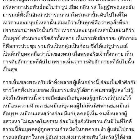
ตรัสคาถาประพันธ์ต่อไปว่า รูป เสียง กลิ่น รส โผฏฐัพพะและธัม
มารมณ์ทั้งสิ้นอันน่าปรารถนาน่าใคร่เหล่านั้น ดับไปในที่ใด
เทวดาและมนุษย์เหล่านั้น สมมติว่าเป็นทุกข์คือว่าพอสิ่งที่น่า
ปรารถนาน่าพอใจนั้นดับไป เทวดาและมนุษย์เหล่านั้นสมมติว่า
เป็นทุกข์ ส่วนพระอริยเจ้าทั้งหลาย เห็นการดับ
สักกายะ
(สักกายะ
ก็คือการประชุม รวมกันเป็นกลุ่มเป็นก้อน ซึ่งได้แก่รูปารมณ์
เป็นต้นที่บุคคลถือว่าเป็นของตน) เมื่อพระอริยเจ้าทั้งหลาย เห็น
การดับสักกายะที่ดับไป เพราะเห็นว่าการดับสักกายะที่ดับไปนั้น
เป็นสุข
การเห็นของพระอริยเจ้าทั้งหลาย ผู้เห็นอย่างนี้ ย่อมเป็นข้าศึกกับ
ชาวโลกทั้งปวง เธอจงเห็นธรรมอันรู้ได้ยาก คนพาลผู้หลง ไม่รู้
แจ้งในนิพพานนี้ ความมืดย่อมมีแก่บุคคลผู้ถูกนิวรณ์หุ้มห่อไว้
เหมือนความมัวมล ย่อมมีแก่บุคคลผู้ไม่เห็นนิพพานย่อมมีแก่
สัตบุรุษ เหมือนแสงสว่างย่อมมีแก่บุคคลผู้เห็น ชนทั้งหลายผู้
แสวงหา ไม่ฉลาดในธรรม ย่อมไม่รู้แจ้งนิพพาน อันมีในที่ใกล้
ธรรมนี้อันบุคคลผู้ถูกความกำหนัดในภพครอบงำ ผู้แล่นไปตาม
กระแสตัณหาในภพ ผู้อันห่วงแห่งมารท่วมทับ ไม่ตรัสรู้ได้ง่าย