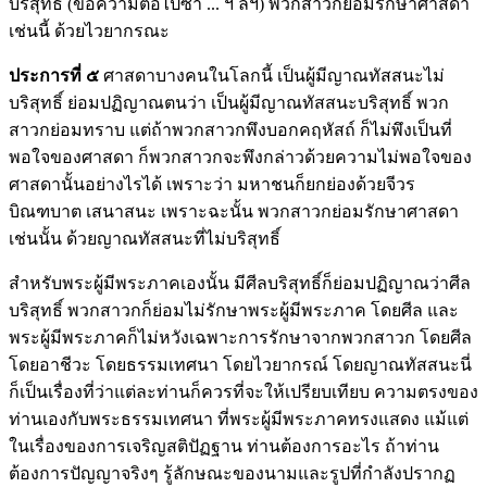
บริสุทธิ์ (ข้อความต่อไปซ้ำ ... ฯ ลฯ) พวกสาวกย่อมรักษาศาสดา
เช่นนี้ ด้วยไวยากรณะ
ประการที่ ๕
ศาสดาบางคนในโลกนี้ เป็นผู้มีญาณทัสสนะไม่
บริสุทธิ์ ย่อมปฏิญาณตนว่า เป็นผู้มีญาณทัสสนะบริสุทธิ์ พวก
สาวกย่อมทราบ แต่ถ้าพวกสาวกพึงบอกคฤหัสถ์ ก็ไม่พึงเป็นที่
พอใจของศาสดา ก็พวกสาวกจะพึงกล่าวด้วยความไม่พอใจของ
ศาสดานั้นอย่างไรได้ เพราะว่า มหาชนก็ยกย่องด้วยจีวร
บิณฑบาต เสนาสนะ เพราะฉะนั้น พวกสาวกย่อมรักษาศาสดา
เช่นนั้น ด้วยญาณทัสสนะที่ไม่บริสุทธิ์
สำหรับพระผู้มีพระภาคเองนั้น มีศีลบริสุทธิ์ก็ย่อมปฏิญาณว่าศีล
บริสุทธิ์ พวกสาวกก็ย่อมไม่รักษาพระผู้มีพระภาค โดยศีล และ
พระผู้มีพระภาคก็ไม่หวังเฉพาะการรักษาจากพวกสาวก โดยศีล
โดยอาชีวะ โดยธรรมเทศนา โดยไวยากรณ์ โดยญาณทัสสนะนี่
ก็เป็นเรื่องที่ว่าแต่ละท่านก็ควรที่จะให้เปรียบเทียบ ความตรงของ
ท่านเองกับพระธรรมเทศนา ที่พระผู้มีพระภาคทรงแสดง แม้แต่
ในเรื่องของการเจริญสติปัฏฐาน ท่านต้องการอะไร ถ้าท่าน
ต้องการปัญญาจริงๆ รู้ลักษณะของนามและรูปที่กำลังปรากฏ