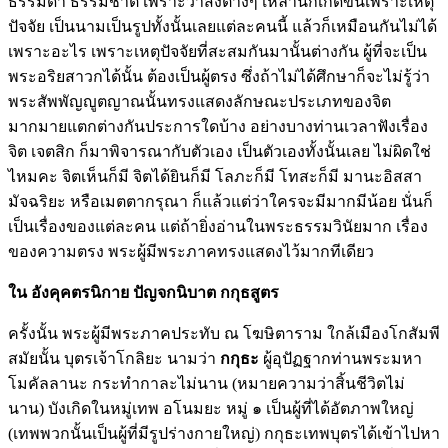
ธรรมดา ธรรมชาติ เพราะว่าสิ่งต่างๆ เหล่านี้ก็เกิดขึ้นเพราะเหตุ
ปัจจัย เป็นนามเป็นรูปทั้งนั้นเลยแต่ละคนนี้ แล้วก็เหมือนกันไม่ได้
เพราะอะไร เพราะเหตุปัจจัยที่สะสมกันมานั้นต่างกัน ผู้ที่จะเป็น
พระอริยสาวกได้นั้น ต้องเป็นผู้ตรง ซึ่งถ้าไม่ได้ศึกษาก็จะไม่รู้ว่า
พระสัพพัญญูตญาณนั้นทรงแสดงลักษณะประเภทของจิต
มากมายแตกต่างกันประการใดบ้าง อย่างบางท่านเวลาฟังเรื่อง
จิต เจตสิก ก็มาพิจารณากับตัวเอง เป็นตัวเองทั้งนั้นเลย ไม่ผิดใช่
ไหมคะ จิตเห็นก็มี จิตได้ยินก็มี โลภะก็มี โทสะก็มี มานะอิสสา
มัจฉริยะ หรือเมตตากรุณา ก็แล้วแต่ว่าใครจะมีมากมีน้อย นั่นก็
เป็นเรื่องของแต่ละคน แต่ถ้ายิ่งอ่านในพระธรรมวินัยมาก เรื่อง
ของความตรง พระผู้มีพระภาคทรงแสดงไว้มากทีเดียว
ใน อังคุคตรนิกาย ปัญจกนิบาต กกุธสูตร
ครั้งนั้น พระผู้มีพระภาคประทับ ณ โฆษิตาราม ใกล้เมืองโกสัมพี
สมัยนั้น บุตรเจ้าโกลิยะ นามว่า
กกุธะ
ผู้อุปัฏฐากท่านพระมหา
โมคัลลานะ กระทำกาละไม่นาน (หมายความว่าสิ้นชีวิตไม่
นาน) บังเกิดในหมู่เทพ อโนมยะ หมู่ ๑ เป็นผู้ที่ได้อัตภาพใหญ่
(เทพพวกนั้นเป็นผู้ที่มีรูปร่างกายใหญ่) กกุธะเทพบุตรได้เข้าไปหา