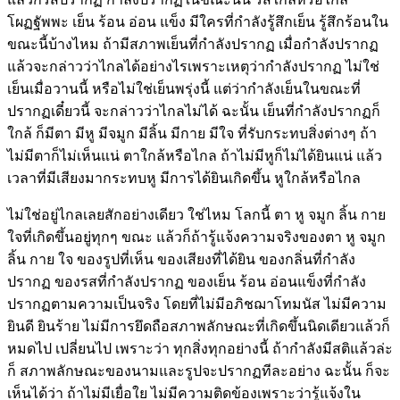
โผฏฐัพพะ เย็น ร้อน อ่อน แข็ง มีใครที่กำลังรู้สึกเย็น รู้สึกร้อนใน
ขณะนี้บ้างไหม ถ้ามีสภาพเย็นที่กำลังปรากฏ เมื่อกำลังปรากฏ
แล้วจะกล่าวว่าไกลได้อย่างไรเพราะเหตุว่ากำลังปรากฏ ไม่ใช่
เย็นเมื่อวานนี้ หรือไม่ใช่เย็นพรุ่งนี้ แต่ว่ากำลังเย็นในขณะที่
ปรากฏเดี๋ยวนี้ จะกล่าวว่าไกลไม่ได้ ฉะนั้น เย็นที่กำลังปรากฏก็
ใกล้ ก็มีตา มีหู มีจมูก มีลิ้น มีกาย มีใจ ที่รับกระทบสิ่งต่างๆ ถ้า
ไม่มีตาก็ไม่เห็นแน่ ตาใกล้หรือไกล ถ้าไม่มีหูก็ไม่ได้ยินแน่ แล้ว
เวลาที่มีเสียงมากระทบหู มีการได้ยินเกิดขึ้น หูใกล้หรือไกล
ไม่ใช่อยู่ไกลเลยสักอย่างเดียว ใช่ไหม โลกนี้ ตา หู จมูก ลิ้น กาย
ใจที่เกิดขึ้นอยู่ทุกๆ ขณะ แล้วก็ถ้ารู้แจ้งความจริงของตา หู จมูก
ลิ้น กาย ใจ ของรูปที่เห็น ของเสียงที่ได้ยิน ของกลิ่นที่กำลัง
ปรากฏ ของรสที่กำลังปรากฏ ของเย็น ร้อน อ่อนแข็งที่กำลัง
ปรากฏตามความเป็นจริง โดยที่ไม่มีอภิชฌาโทมนัส ไม่มีความ
ยินดี ยินร้าย ไม่มีการยึดถือสภาพลักษณะที่เกิดขึ้นนิดเดียวแล้วก็
หมดไป เปลี่ยนไป เพราะว่า ทุกสิ่งทุกอย่างนี้ ถ้ากำลังมีสติแล้วล่ะ
ก็ สภาพลักษณะของนามและรูปจะปรากฏทีละอย่าง ฉะนั้น ก็จะ
เห็นได้ว่า ถ้าไม่มีเยื่อใย ไม่มีความติดข้องเพราะว่ารู้แจ้งใน