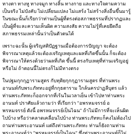
ทางตา ทางหู ทางจมูก ทางลิ้น ทางกาย และทางใจตามความ
เป็นจริง ไม่บังคับ ไม่เปลี่ยนแปลง ไม่แสร้ง ไม่สร้างสิ่งอื่นขึ้นมารู้
ในขณะนั้นก็เรียกว่าท่านเป็นผู้ที่ตรงต่อสภาพธรรมที่ปรากฏและ
เป็นผู้ที่จะละความเห็นผิด ความสงสัย ความไม่รู้ที่เคยยึดถือ
สภาพธรรมเหล่านั้นว่าเป็นตัวตนได้
เพราะฉะนั้น ผู้เจริญสติปัฏฐานเมื่อต้องการปัญญา จะต้อง
พิจารณาเหตุแล้วจะต้องเจริญเหตุและผลที่เกิดขึ้นนั้น ก็จะต้อง
พิจารณาให้ตรงด้วยว่าผลที่เกิด ขึ้นนี้ ตรงกับเหตุที่ท่านเจริญอยู่
หรือไม่ ถ้าตอนนี้ไม่ตรงก็ไม่มีทางตรง
ในปฐมกุกกุฏารามสูตร กับทุติยกุกกุฏารามสูตร ที่ท่านพระ
อานนท์กับพระภัททะอยู่ที่กกุธตาราม ใกล้นครปาฏลีบุตร แล้ว
ท่านพระภัททะก็ออกจากที่เร้นในเวลาเย็น เข้าไปหาท่านพระ
อานนท์ ปราศัยแล้วถามว่า ที่เรียกว่า "อพรหมจรรย์ อ
พรหมจรรย์ ดังนี้ อพรหมจรรย์เป็นไฉน" ถ้าไม่มีการที่จะเห็นผิด
ไปบ้าง หรือว่าคลาดเคลื่อนไปบ้าง ท่านพระภัททะก็คงไม่ต้องไป
ถามท่านพระอานนท์ แต่ถึงท่านพระภัททะ ท่านก็ยังถามท่าน
พระอานนท์ว่า "พรหมจรรย์เป็นไฉน" ซึ่งท่านพระอานนท์ก็ไม่