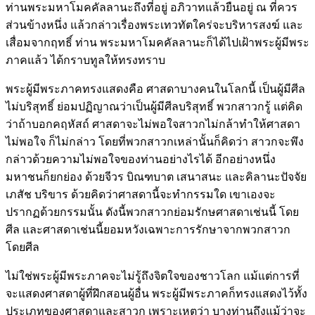
ท่านพระมหาโมคคัลลานะถึงที่อยู่ อภิวาทแล้วยืนอยู่ ณ ที่ควร
ส่วนข้างหนึ่ง แล้วกล่าวเรื่องพระเทวทัตใคร่จะบริหารสงฆ์ และ
เสื่อมจากฤทธิ์ ท่าน พระมหาโมคคัลลานะก็ได้ไปเฝ้าพระผู้มีพระ
ภาคแล้ว ได้กราบทูลให้ทรงทราบ
พระผู้มีพระภาคทรงแสดงคือ ศาสดาบางคนในโลกนี้ เป็นผู้มีศีล
ไม่บริสุทธิ์ ย่อมปฏิญาณว่าเป็นผู้มีศีลบริสุทธิ์ พวกสาวกรู้ แต่คิด
ว่าถ้าบอกคฤหัสถ์ ศาสดาจะไม่พอใจสาวกไม่กล้าทำให้ศาสดา
ไม่พอใจ ก็ไม่กล่าว โดยที่พวกสาวกเหล่านั้นก็คิดว่า สาวกจะพึง
กล่าวด้วยความไม่พอใจของท่านอย่างไรได้ อีกอย่างหนึ่ง
มหาชนก็ยกย่อง ด้วยจีวร บิณฑบาต เสนาสนะ และคิลานะปัจจัย
เภสัช บริขาร ด้วยคิดว่าศาสดานี้จะทำกรรมใด เขาเองจะ
ปรากฏด้วยกรรมนั้น ดังนี้พวกสาวกย่อมรักษศาสดาเช่นนี้ โดย
ศีล และศาสดาเช่นนี้ยอมหวังเฉพาะการรักษาจากพวกสาวก
โดยศีล
ไม่ใช่พระผู้มีพระภาคจะไม่รู้ถึงจิตใจของชาวโลก แม้แต่การที่
จะแสดงศาสดาผู้ที่ฝึกสอนผู้อื่น พระผู้มีพระภาคก็ทรงแสดงไว้ทั้ง
ประเภทของศาสดาและสาวก เพราะเหตุว่า บางท่านถึงแม้ว่าจะ