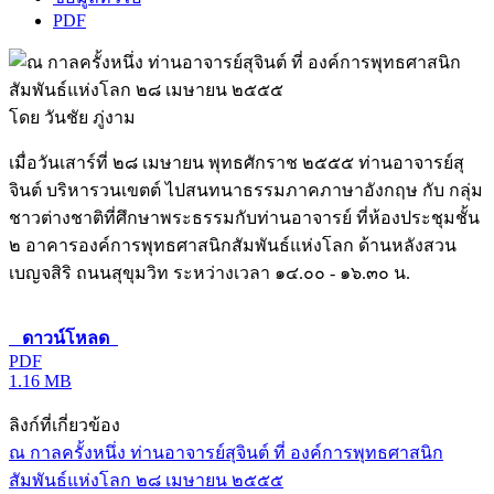
PDF
โดย วันชัย ภู่งาม
เมื่อวันเสาร์ที่ ๒๘ เมษายน พุทธศักราช ๒๕๕๕ ท่านอาจารย์สุ
จินต์ บริหารวนเขตต์ ไปสนทนาธรรมภาคภาษาอังกฤษ กับ กลุ่ม
ชาวต่างชาติที่ศึกษาพระธรรมกับท่านอาจารย์ ที่ห้องประชุมชั้น
๒ อาคารองค์การพุทธศาสนิกสัมพันธ์แห่งโลก ด้านหลังสวน
เบญจสิริ ถนนสุขุมวิท ระหว่างเวลา ๑๔.๐๐ - ๑๖.๓๐ น.
ดาวน์โหลด
PDF
1.16 MB
ลิงก์ที่เกี่ยวข้อง
ณ กาลครั้งหนึ่ง ท่านอาจารย์สุจินต์ ที่ องค์การพุทธศาสนิก
สัมพันธ์แห่งโลก ๒๘ เมษายน ๒๕๕๕