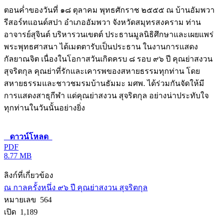
ตอนค่ำของวันที่ ๑๘ ตุลาคม พุทธศักราช ๒๕๕๕ ณ บ้านอัมพวา
รีสอร์ทแอนด์สปา อำเภออัมพวา จังหวัดสมุทรสงคราม ท่าน
อาจารย์สุจินต์ บริหารวนเขตต์ ประธานมูลนิธิศึกษาและเผยแพร่
พระพุทธศาสนา ได้เมตตารับเป็นประธาน ในงานการแสดง
กัลยาณจิต เนื่องในโอกาสวันเกิดครบ ๘ รอบ ๙๖ ปี คุณย่าสงวน
สุจริตกุล คุณย่าที่รักและเคารพของสหายธรรมทุกท่าน โดย
สหายธรรมและชาวชมรมบ้านธัมมะ มศพ. ได้ร่วมกันจัดให้มี
การแสดงสาธุกีฬา แด่คุณย่าสงวน สุจริตกุล อย่างน่าประทับใจ
ทุกท่านในวันนั้นอย่างยิ่ง
ดาวน์โหลด
PDF
8.77 MB
ลิงก์ที่เกี่ยวข้อง
ณ กาลครั้งหนึ่ง ๙๖ ปี คุณย่าสงวน สุจริตกุล
หมายเลข 564
เปิด 1,189