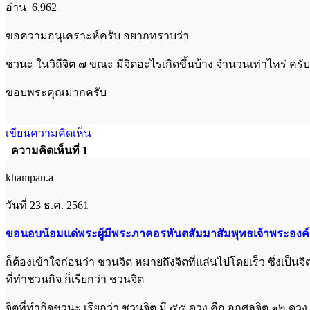
อ่าน 6,962
ขอความอนุเคราะห์ครับ อยากทราบว่า
ชวนะ ในวิถีจิต ๗ ขณะ มีจิตอะไรเกิดขึ้นบ้าง จำนวนเท่าไหร่ ค
ขอบพระคุณมากครับ
เขียนความคิดเห็น
ความคิดเห็นที่ 1
khampan.a
วันที่ 23 ธ.ค. 2561
ขอนอบน้อมแด่พระผู้มีพระภาคอรหันตสัมมาสัมพุทธเจ้าพระองค์น
ก็ต้องเข้าใจก่อนว่า ชวนจิต หมายถึงจิตที่แล่นไปโดยเร็ว ซึ่งเป็นจิ
ที่ทำชวนกิจ ก็เรียกว่า ชวนจิต
จิตที่ทำกิจชวนะ เรียกว่า ชวนจิต มี ๕๕ ดวง คือ อกุศลจิต ๑๒ ดวง