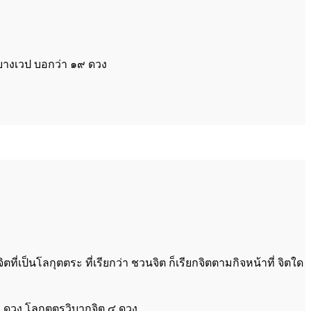
 บางเวป บอกว่า ๑๙ ดวง
ที่เป็นโลกุตตระ ที่เรียกว่า ชวนจิต ก็เรียกจิตตามกิจหน้าที่ จิตใด
 ๑ ดวง โลกุตตรวิบากจิต ๔ ดวง