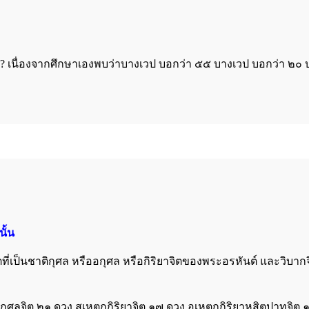
รับ? เนื่องจากศึกษาเองพบว่าบางเวป บอกว่า ๕๕ บางเวป บอกว่า ๒๐
ั้น
ตที่เป็นชาติกุศล หรืออกุศล หรือกิริยาจิตของพระอรหันต์ และวิบากจิต
 กุศลจิต ๒๑ ดวง สเหตุกกิริยาจิต ๑๗ ดวง อเหตุกกิริยาหสิตุปาทจิต