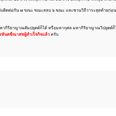
ิดดับติดต่อกัน ๗ ขณะ ขณะสลบ ๖ ขณะ และชวนวิถีวาระสุดท้ายก่อนจ
หากิริยาญาณสัมปยุตต์ก็ได้ หรือมหากุศล มหากิริยาญาณวิปยุตต์ก็
รหันตขีณาสพผู้สำเร็จกิจแล้ว
ครับ