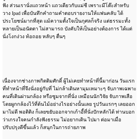
ฟัง ส่วนเรานั่งแถวหน้า แถวเดียวกับแม่ชี เพราะมีโต๊ะสำหรับ
วาง Ipad เพื่อบันทึกคำถามคำตอบรายงานให้แฟนคลับ ได้
ประโยชน์มากที่สุด แม้ความตั้งใจเป็นกุศลก็จริง แต่ธรรมะทั้ง
หลายเป็นอนัตตา ไม่สามารถ บังคับให้เป็นอย่างต้องการ ได้แต่
นั่งโงกง่วง ท้อถอย หลับๆ ตื่นๆ
เนื่องจากช่างภาพกิตติมศักดิ์ ผู้ไม่เคยทำหน้าที่นี้มาก่อน วันแรก
ที่ทำหน้าที่จึงนั่งอยู่กับที่ ไม่กล้าเดินหามุมเหมาะๆ จับภาพเฉพาะ
คนที่เดินผ่านกล้อง หรือซูมจากที่นั่ง เหมือนนักวิจัย จับภาพเสือ
โดยผูกกล้องไว้ที่ต้นไม้อย่างไรอย่างนั้นเลย รูปวันแรกๆ เลยออก
มาไม่ดี พอติติง ก็เลยขยับออกจากเก้าอี้ที่นั่งปักหลักได้ ท่านบอก
ว่าเกรงใจคนกำลังฟังธรรม ไม่อยากเดิน ไปมา ต่อมาเมื่อ
ปรับปรุงดีขึ้นแล้ว ก็สนุกในการถ่ายภาพ