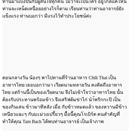
ท่านมาแบ่งปันกับผู้สนใจทุกคน ไม่ว่าจะเป็นใคร อยู่ไกลแค่ไหน
ท่านจะเหน็ดเหนื่อยอย่างไรก็ตาม เรียนท่านว่าท่านอาจารย์ยัง
แข็งแรง ท่านบอกว่า มีแรงไว้ทำประโยชน์ค่ะ
ตอนกลางวัน น้องๆ พาไปทานที่ร้านอาหาร Chili Thai เป็น
อาหารไทย เธอบอกว่ามา เวียดนามหลายวัน คงคิดถึงอาหาร
ไทย แต่ร้านนี้เป็นของเวียดนาม จึงไม่เข้าใจว่าอาหารไทย นั้น
ต้องรับประทานพร้อมข้าว จึงเสริฟต้มข่าไก่ นำ้พริกกะปิ เป็น
ของกินเล่น ข้าวมาทีหลัง เมื่อ กับข้าวหมดแล้ว ของหวานมีข้าว
เหนียวแฉะๆ กับมะม่วงเปรี้ยวๆ มื้อนี้คุณโรเบิร์ต คนสำคัญที่
ทำให้คุณ Tam Bach ได้พบท่านอาจารย์ เป็นเจ้าภาพ