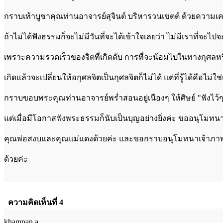
กราบเท้าบูชาคุณท่านอาจารย์สุจินต์ บริหารวนเขตต์ ด้วยความเค
ถ้าไม่ได้ฟังธรรมก็จะไม่มีวันที่จะได้เข้าใจเลยว่า ไม่มีเราที่จะ
เพราะความรวดเร็วของจิตที่เกิดดับ การที่จะน้อมไปในทางกุศลหร
เกิดแล้วจะเปลี่ยนให้อกุศลจิตเป็นกุศลจิตก็ไม่ได้ แต่ที่รู้ได้คือไม
กราบขอบพระคุณท่านอาจารย์พร่ำสอนอยู่เนืองๆ ให้ศิษย์ "ฟังไว้ๆ 
แต่
เมื่อมีโอกาสฟังพระธรรมก็นับเป็นบุญอย่างยิ่งค่ะ ขออนุโมท
คุณพ่อสงบและคุณแม่แดงด้วยค่ะ และขอกราบอนุโมทนาเจ้าภาพ
ด้วยค่ะ
ความคิดเห็นที่ 4
khampan.a