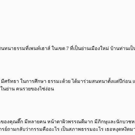
นาธรรมที่เพนท์เฮาส์ ในเขต 7 ที่เป็นย่านเมืองใหม่ บ้านท่านเป็นคอ
ำคัญ มีศรัทธา ในการศึกษา ธรรมะด้วย ได้มาร่วมสนทนาตั้งแต่ปีก่อน 
2 ในย่าน คนรวยของไซ่ง่อน
เพื่อนของคุณดึ๊ก มีหลายคน หน้าตาผิวพรรณดีมาก มีภิกษุและนักบวช
ย์ถามกลับว่ากรรมคืออะไร เป็นสภาพธรรมอะไร เธอหงุดหงิดมาก บอกว่