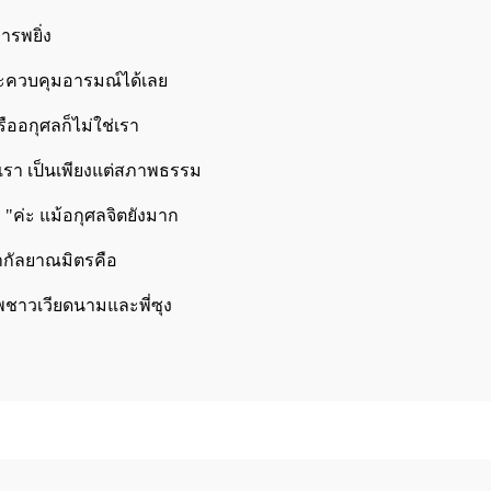
ารพยิ่ง
ไปจะควบคุมอารมณ์ได้เลย
ืออกุศลก็ไม่ใช่เรา
่ใช่เรา เป็นเพียงแต่สภาพธรรม
"ค่ะ แม้อกุศลจิต
ยังมาก
นากัลยาณมิตรคือ
ชาวเวียดนามและพี่ซุง