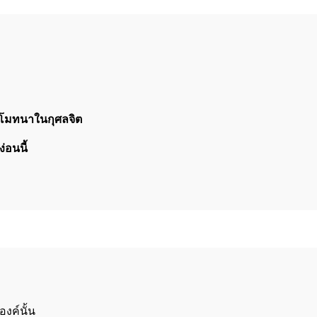
ุโมทนาในกุศลจิต
่อนนี้
งค์นั้น