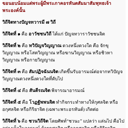
ขอนอบน้อมแด่พระผู้มีพระภาคอรหันตสัมมาสัมพุทธเจ้า
พระองค์นั้น
วิถี​จิต​ทาง​ปัญจ​ทวาร​มี ๗ วิถี
วิถี​จิต​ที่ ๑
คือ
อา​วัช​ชน​วิถี
ได้แก่ ปัญจทวาราวัชชนจิต
วิถี​จิต​ที่ ๒
คือ
ทวิ​ปัญจ​วิญญาณ
ดวงหนึ่งดวงใด คือ จักขุ
วิญญาณ หรือโสตวิญญาณ หรือฆานวิญญาณ หรือชิวหา
วิญญาณ หรือกายวิญญาณ
วิถี​จิต​ที่ ๓
คือ
สัม​ปฏิ​จ​ฉัน​น​จิต
เกิดขึ้นรับอารมณ์ต่อจากทวิปัญจ
วิญญาณดวงหนึ่งดวงใดที่ดับไป
วิถี​จิต​ที่ ๔
คือ
สัน​ตี​รณ​จิต
พิจารณาอารมณ์
วิถี​จิต​ที่ ๕
คือ
โวฏฐัพ​พน​จิต
ทำ​กิจกระทำ​ทางให้กุศลจิต หรือ
อกุศลจิต หรือกิริยาจิต (เฉพาะพระอรหันต์) เกิดต่อ
วิถี​จิต​ที่ ๖
คือ
ชวน​วิถี​จิต
โดยศัพท์“ชวนะ” แปลว่า แล่นไป ​คือไป