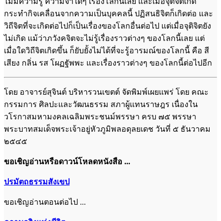
ไม่มีความรู้ ความจำ​ใดๆ เรื่องโลกนี้เลย และเมื่อจุติจิตเกิด
กระทำ​กิจเคลื่อนจากความเป็นบุคคลนี้ ปฏิสนธิจิตก็เกิดต่อ และ
วิถีจิตที่จะเกิดต่อไปก็เป็นเรื่องของโลกอื่นต่อไป แต่เมื่อจุติจิตยัง
ไม่เกิด แม้ว่าภวังคจิตจะไม่รู้เรื่องราวต่างๆ ของโลกนี้เลย แต่
เมื่อใดวิถีจิตเกิดขึ้น ก็ยับยั้งไม่ได้ที่จะรู้อารมณ์ของโลกนี้ คือ สี
เสียง กลิ่น รส โผฏฐัพพะ และเรื่องราวต่างๆ ของโลกนี้ต่อไปอีก
โดย อาจารย์สุจินต์ บริหารวนเขตต์ จัดพิมพ์เผยแพร่ โดย คณะ
กรรมการ ศิลปะและวัฒนธรรม สภาผู้แทนราษฎร เนื่องใน
วโรกาสมหามงคลเฉลิมพระชนม์พรรษา ครบ ๗๕ พรรษา
พระบาทสมเด็จพระเจ้าอยู่หัวภูมิพลอดุลยเดช วันที่ ๕ ธันวาคม
๒๕๔๕
ขอเชิญอ่านหรือดาวน์โหลดหนังสือ ...
ปรมัตถธรรมสังเขป
ขอเชิญอ่านตอนต่อไป ...