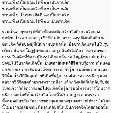
ชวนะที่ ๔ เป็นขณะจิตที่ ๑๒ เป็นชวนจิต
ชวนะที่ ๕ เป็นขณะจิตที่ ๑๓ เป็นชวนจิต
ชวนะที่ ๖ เป็นขณะจิตที่ ๑๔ เป็นชวนจิต
ชวนะที่ ๗ เป็นขณะจิตที่ ๑๕ เป็นชวนจิต
รวมเป็นอายุของรูปที่เกิดตั้งแต่อตีตภวังคจิตถึงชวนจิตดวง
สุดท้ายเป็น ๑๕ ขณะ รูปจึงยังไม่ดับ อายุของรูปยังเหลืออีก ๒
ขณะจิต วิสัยของผู้ที่เป็นกามบุคคลนั้น เมื่อชวนจิตแล่นไปในรูป
เสียง กลิ่น รส โผฏฐัพพะแล้ว แต่รูปนั้นยังไม่ดับ การสะสมของ
กรรมในอดีตที่ข้องอยู่ในรูป เสียง กลิ่น รส โผฏฐัพพะ ย่อมเป็น
ปัจจัยให้วิบากจิตเกิดขึ้น ​เป็น
ต​ทา​ลัม​พน​วิถี​จิต​
รับรู้อารมณ์นั้นต่อ
อีก ๒ ขณะ ตทาลัมพนวิถีจิตที่กระทำ​กิจรู้อารมณ์ต่อจากชวนะ
วิถีนั้น เป็นวิถีจิตสุดท้ายที่เกิดขึ้นรู้อารมณ์ทางทวารหนึ่งๆ และ
ต่อจากวิถีจิตสุดท้ายทางทวารหนึ่งๆ แล้วภวังคจิตก็เกิดดับสืบต่อ
ไปจนกว่าวิถีจิตวาระต่อไปจะเกิดขึ้นรู้อารมณ์ทางทวารใดทวาร
หนึ่ง ขณะใดที่เป็นภวังคจิต โลกนี้ไม่ปรากฏ ความทรงจำ​
ทั้งหมดเกี่ยวกับเรื่องราวของบุคคลต่างๆ เหตุการณ์ต่างๆ ในโลก
นี้ไม่ปรากฏเลย ขณะที่นอนหลับสนิทเป็นภวังคจิตโดยตลอดนั้น