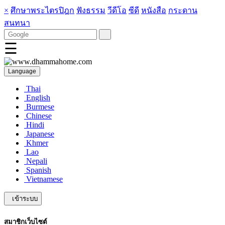
×
ศึกษาพระไตรปิฎก
ฟังธรรม
วีดีโอ
ซีดี
หนังสือ
กระดาน
สนทนา
☰
Language
Thai
English
Burmese
Chinese
Hindi
Japanese
Khmer
Lao
Nepali
Spanish
Vietnamese
เข้าระบบ
สมาชิกเว็บไซต์