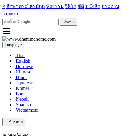
×
ศึกษาพระไตรปิฎก
ฟังธรรม
วีดีโอ
ซีดี
หนังสือ
กระดาน
สนทนา
☰
Language
Thai
English
Burmese
Chinese
Hindi
Japanese
Khmer
Lao
Nepali
Spanish
Vietnamese
เข้าระบบ
สมาชิกเว็บไซต์