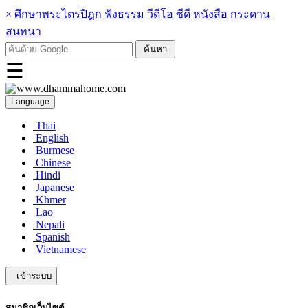
×
ศึกษาพระไตรปิฎก
ฟังธรรม
วีดีโอ
ซีดี
หนังสือ
กระดาน
สนทนา
☰
Language
Thai
English
Burmese
Chinese
Hindi
Japanese
Khmer
Lao
Nepali
Spanish
Vietnamese
เข้าระบบ
สมาชิกเว็บไซต์