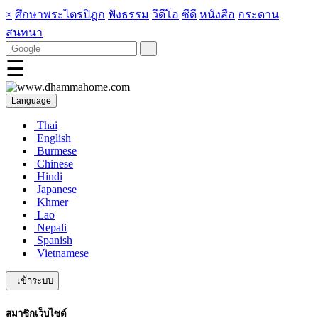
×
ศึกษาพระไตรปิฎก
ฟังธรรม
วีดีโอ
ซีดี
หนังสือ
กระดาน
สนทนา
☰
Language
Thai
English
Burmese
Chinese
Hindi
Japanese
Khmer
Lao
Nepali
Spanish
Vietnamese
เข้าระบบ
สมาชิกเว็บไซต์