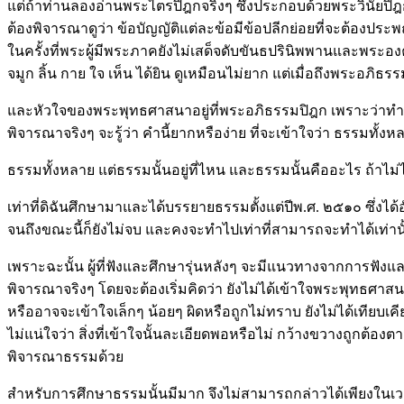
แต่ถ้าท่านลองอ่านพระไตรปิฎกจริงๆ ซึ่งประกอบด้วยพระวินัยปิฎก
ต้องพิจารณาดูว่า ข้อบัญญัติแต่ละข้อมีข้อปลีกย่อยที่จะต้องปร
ในครั้งที่พระผู้มีพระภาคยังไม่เสด็จดับขันธปรินิพพานและพระอ
จมูก ลิ้น กาย ใจ เห็น ได้ยิน ดูเหมือนไม่ยาก แต่เมื่อถึงพระอภิธ
และหัวใจของพระพุทธศาสนาอยู่ที่พระอภิธรรมปิฎก เพราะว่าทำให้
พิจารณาจริงๆ จะรู้ว่า คำนี้ยากหรือง่าย ที่จะเข้าใจว่า ธรรมทั้ง
ธรรมทั้งหลาย แต่ธรรมนั้นอยู่ที่ไหน และธรรมนั้นคืออะไร ถ้าไม่
เท่าที่ดิฉันศึกษามาและได้บรรยายธรรมตั้งแต่ปีพ.ศ. ๒๕๑๐ ซึ่งได
จนถึงขณะนี้ก็ยังไม่จบ และคงจะทำไปเท่าที่สามารถจะทำได้เท่านั้
เพราะฉะนั้น ผู้ที่ฟังและศึกษารุ่นหลังๆ จะมีแนวทางจากการฟังแล
พิจารณาจริงๆ โดยจะต้องเริ่มคิดว่า ยังไม่ได้เข้าใจพระพุทธศาสนาจ
หรืออาจจะเข้าใจเล็กๆ น้อยๆ ผิดหรือถูกไม่ทราบ ยังไม่ได้เทียบเค
ไม่แน่ใจว่า สิ่งที่เข้าใจนั้นละเอียดพอหรือไม่ กว้างขวางถูกต
พิจารณาธรรมด้วย
สำหรับการศึกษาธรรมนั้นมีมาก จึงไม่สามารถกล่าวได้เพียงในเวลา