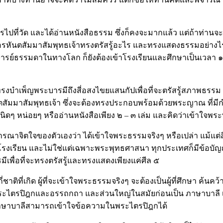
ปที่วัด และได้อ่านหนังสือธรรม ซึ่งก็คงจะมากแล้ว แต่ถ้าท่านจะพ
าคอรหันตสัมมาสัมพุทธเจ้าทรงตรัสรู้อะไร และทรงแสดงธรรมอย่างไร เป
จารย์ธรรมดาในทางโลก ก็ยังต้องเข้าโรงเรียนและศึกษาเป็นเวลา ๑๐ 
บำเพ็ญพระบารมีถึงสี่อสงไขยแสนกัปเพื่อที่จะตรัสรู้สภาพธรรม แ
รหันตสัมมาสัมพุทธเจ้า ซึ่งจะต้องทรงประกอบพร้อมด้วยพระญาณ ที่
ๆ หน่อยๆ หรืออ่านหนังสือเพียง ๒ – ๓ เล่ม และคิดว่าเข้าใจพระพุท
้าพิจารณาจิตใจของตัวเองว่า ได้เข้าใจพระธรรมจริงๆ หรือเปล่า แม้แต่ส
รงเรียน และไม่ใช่แต่เฉพาะพระพุทธศาสนา ทุกประเทศก็มีข้อบัญญ
มีเพื่อที่จะทรงตรัสรู้และทรงแสดงเพียงแค่ศีล ๕
กี่ชาติที่เกิด ผู้ที่จะเข้าใจพระธรรมจริงๆ จะต้องเป็นผู้ที่ศึกษา ค้
นพระไตรปิฎกและอรรถกถา และส่วนใหญ่ในสมัยก่อนเป็น ภาษาบาลี เพรา
รู้ภาษาบาลีสามารถเข้าใจข้อความในพระไตรปิฎกได้