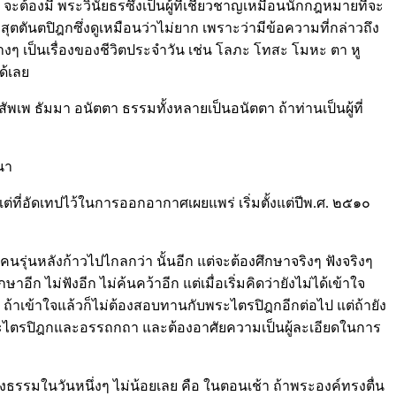
ต้องมี พระวินัยธรซึ่งเป็นผู้ที่เชี่ยวชาญเหมือนนักกฎหมายที่จะ
ตันตปิฎกซึ่งดูเหมือนว่าไม่ยาก เพราะว่ามีข้อความที่กล่าวถึง
งๆ เป็นเรื่องของชีวิตประจำวัน เช่น โลภะ โทสะ โมหะ ตา หู
ด้เลย
เพ ธัมมา อนัตตา ธรรมทั้งหลายเป็นอนัตตา ถ้าท่านเป็นผู้ที่
นา
ต่ที่อัดเทปไว้ในการออกอากาศเผยแพร่ เริ่มตั้งแต่ปีพ.ศ. ๒๕๑๐
รุ่นหลังก้าวไปไกลกว่า นั้นอีก แต่จะต้องศึกษาจริงๆ ฟังจริงๆ
 ไม่ฟังอีก ไม่ค้นคว้าอีก แต่เมื่อเริ่มคิดว่ายังไม่ได้เข้าใจ
้ว ถ้าเข้าใจแล้วก็ไม่ต้องสอบทานกับพระไตรปิฎกอีกต่อไป แต่ถ้ายัง
กับพระไตรปิฎกและอรรถกถา และต้องอาศัยความเป็นผู้ละเอียดในการ
งธรรมในวันหนึ่งๆ ไม่น้อยเลย คือ ในตอนเช้า ถ้าพระองค์ทรงตื่น