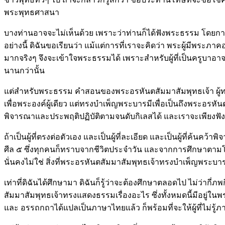
พระพุทธศาสนา
บางท่านอาจจะไม่เห็นด้วย เพราะว่าท่านก็ได้ฟังพระธรรม โดยการไ
อย่างนี้ ดิฉันขอเรียนว่า แม้แต่การที่เราจะคิดว่า พระผู้มีพระภ
มากจริงๆ จึงจะเข้าใจพระธรรมได้ เพราะสำหรับผู้ที่เป็นครูบาอา
นานกว่านั้น
แต่สำหรับพระธรรม คำสอนของพระอรหันตสัมมาสัมพุทธเจ้า ผู้ทรง
เพื่อพระองค์ผู้เดียว แต่ทรงบำเพ็ญพระบารมีเพื่อเป็นถึงพระอ
พิจารณาและประพฤติปฏิบัติตามจนดับกิเลสได้ และเราจะเพียงฟังนิด
ถ้าเป็นผู้ที่ตรงต่อตัวเอง และเป็นผู้ที่ละเอียด และเป็นผู้ที่ค้นคว
ศีล ๕ ซึ่งทุกคนก็ทราบจากชีวิตประจำวัน และจากการศึกษาตามโ
นั่นคงไม่ใช่ สิ่งที่พระอรหันตสัมมาสัมพุทธเจ้าทรงบำเพ็ญพระบาร
เท่าที่ดิฉันได้ศึกษามา ดิฉันก็รู้ว่าจะต้องศึกษาตลอดไป ไม่ว่ากี่ภพ
สัมมาสัมพุทธเจ้าทรงแสดงธรรมเรื่องอะไร ซึ่งทั้งหมดนี้มีอยู่ใ
และ อรรถกถาได้แปลเป็นภาษาไทยแล้ว ก็พร้อมที่จะให้ผู้ที่ไม่