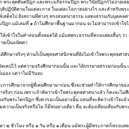
 พระสุตตันตปิฎก และพระอภิธรรมปิฎก พระวินัยปิฎกก็ไม่ง่ายเลย จะ
ะพฤติปฏิบัติตามในแต่ละกาล ในแต่ละโอกาสอย่างไร และสำหรับพระสุต
งค์เสด็จไป ยังสถานที่ต่างๆ ทรงสนทนาธรรม แสดงธรรมกับบุคคลต่า
รรมปิฎก แม้เล่มที่ ๑ ถ้าไม่ศึกษาพื้นฐานมาก่อน จะไม่สามารถเข้าใจไ
เข้าใจในคำสอนทั้งหมดได้ แม้แต่พระธรรมที่ทรงแสดงสั้นๆ ว่า สัพ
หลายเป็นอนัตตา
ได้ศึกษาจริงๆ ท่านก็เป็นพุทธศาสนิกชนที่ยังไม่เข้าใจพระพุทธศาส
้อัดเทปไว้ แต่ความจริงศึกษาก่อนนั้น และได้บรรยายธรรมก่อนนั้น แ
นเอง แต่ว่าไม่มีวันจบ
ะการศึกษาจากผู้ที่เคยศึกษามาก่อน ซึ่งจะช่วยทำให้การศึกษาของคน
ริงๆ ก่อน เพราะถ้าคิดว่าเข้าใจพระพุทธศาสนาแล้ว ก็คงจะไม่ศึกษาอีก
ียงกับพระไตรปิฎก ซึ่งควรจะเป็นอย่างนั้น แทนที่จะคิดว่าเข้าใจแล
้องตามความเป็นจริงหรือไม่ ก็มีหนทางเดียว คือ จะต้องเทียบเคียง
 ๒ ชั่วโมง หรือ ๑ วัน หรือ ๑ เดือน แม้พระผู้มีพระภาคก็ทรงแสด