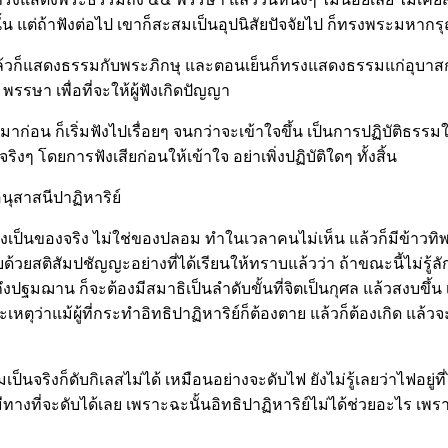
าตินั้น แต่ถ้าฟังต่อไป เขาก็สะสมเป็นอุปนิสัยปัจจัยไป ก็ทรงพร
เอง แล้วก็แสดงธรรมกับพระภิกษุ และตอนเย็นก็ทรงแสดงธรรมแก่อุ
รษา เพื่อที่จะให้ผู้ฟังเกิดปัญญา
าก่อน ก็เริ่มฟังไปเรื่อยๆ จนกว่าจะเข้าใจขึ้น เป็นการปฏิบัติธร
ีจริงๆ โดยการฟังเสียก่อนให้เข้าใจ อย่าเพิ่งปฏิบัติใดๆ ทั้งสิ้น
อนุสาสนีปาฏิหาริย์
เป็นของจริง ไม่ใช่ของปลอม ทำในเวลาคนไม่เห็น แล้วก็มีข้าวทิพย
้วยสติสัมปชัญญะอย่างที่ได้เรียนให้ทราบแล้วว่า ถ้าขณะนี้ไม่รู้
ถึงปฐมฌาน ก็จะต้องมีสมาธิเป็นลำดับขั้นที่จิตเป็นกุศล แล้วสงบขึ้
เหตุว่าแม้ผู้ที่กระทำอิทธิปาฏิหาริย์ก็ต้องตาย แล้วก็ต้องเกิด แล
มเป็นจริงก็ดับกิเลสไม่ได้ เหมือนอย่างจะดับไฟ ยังไม่รู้เลยว่าไฟอยู
ที่จะดับได้เลย เพราะฉะนั้นอิทธิปาฏิหาริย์ไม่ได้ช่วยอะไร เพราะเห