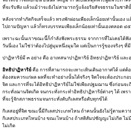
ที่จะรับฟัง แล้วแม้ว่าจะยังไม่สามารถรู้แจ้งอริยสัจจธรรมในช
หลังจากทำภัตกิจเสร็จแล้ว ทรงพักผ่อนเพียงเล็กน้อยเท่านั้น
ไปถามปัญหา แล้วก็ทรงบรรทมเพียงเล็กน้อยเท่านั้นเองตลอด ๔๕ พร
เพราะฉะนั้นเราขณะนี้ก็กำลังฟังพระธรรม จากการที่ไม่เคยได้ฟังม
วันนี่เอง ไม่ใช่ว่าต้องไปสู่มุมหนึ่งมุมใด แต่เป็นการรู้ของจริงๆ ที่ม
ปาฏิหาริย์มี ๓ อย่าง คือ อาเทสนาปาฏิหาริย์ อิทธปาฏิหาริย์ และ
อิทธิปาฏิหาริย์
คือ การที่สามารถจะเหาะเหินเดินอากาศได้ แต่ต้อง
ต้องสมควรแก่ผล ผลที่จะทำอย่างนั้นได้จริงๆ จิตใจจะต้องประกอบด
จิต และการที่จะได้อิทธิปาฏิหาริย์ไม่ใช่เพียงปฐมฌาน ซึ่งก่อนจะ
กระทั่งฌานจิตเกิด จนกระทั่งกระทำอิทธิปาฏิหาริย์ต่างๆ ได้ เพราะ
ที่จะรู้จักสภาพธรรมจนกระทั่งดับกิเลสหรือดับทุกข์ได้
กิเลสอยู่ที่จิต ขณะนี้มีกิเลสประเภทไหน ถ้าคนนั้นยังไม่รู้ตามควา
กิเลสประเภทไหนบ้าง ขณะไหนบ้าง ถ้าสติสัมปชัญญะไม่เกิด ไม่มีทาง
ไม่เกิด