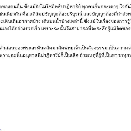
ของคนอื่น ซึ่งแม้ยังไม่ใช่อิทธิปาฏิหาริย์ ทุกคนก็พอจะเดาๆ ใจกันได้บ
นเดียวกัน คือ สติสัมปชัญญะต้องบริบูรณ์ และปัญญาต้องมีกำลังพอ
หาะเหินเดินอากาศบ้าง เดินบนน้ำบ้างเหล่านี้ ซึ่งแม้ในเรื่องของกา
ด้อย่างรวดเร็ว เพราะฉะนั้นจึงสามารถที่จะระลึกรู้แม้จิตของคนอื่
 คำสอนของพระอรหันตสัมมาสัมพุทธเจ้าเป็นสัจจธรรม เป็นความจริง ซึ่งท
ราะฉะนั้นอนุสาสนีปาฏิหาริย์ก็เป็นเลิศ ด้วยเหตุนี้ผู้ที่เป็นสาวก