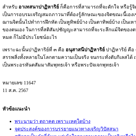
สำหรับ
อาเทสนาปาฏิหาริย์
ก็คือการที่สามารถที่จะดักใจ หรือรู้จิต
เป็นการอบรมเจริญสมถภาวนาที่ต้องรู้ลักษณะของจิตขณะนี้เองเช่
ฌานจิตนั้นไปทำการฝึกหัด เป็นหูทิพย์บ้าง เป็นตาทิพย์บ้าง เป็นเ
ของตนเอง ในการที่สติสัมปชัญญะสามารถที่จะระลึกแม้จิตของตนเองไ
หมด ก็ไม่มีประโยชน์อะไร
เพราะฉะนั้นปาฏิหาริย์ที่ ๓ คือ
อนุสาสนีปาฏิหาริย์
ปาฏิหาริย์ คือ
สรรพสิ่งทั้งหลายในโลกตามความเป็นจริง จนกระทั่งดับกิเลสได้ เพ
เป็นพระอรหันตสัมมาสัมพุทธเจ้า หรือพระปัจเจกพุทธเจ้า
หมายเลข 11647
11 ส.ค. 2567
หัวข้อแนะนำ
พระนามว่า ตถาคต เพราะเหตุใดบ้าง
จุดประสงค์ของการบรรยายแนวทางเจริญวิปัสสนา