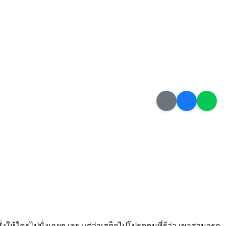
ั่งให้ใครไปนั่งเฉยๆ เลย แต่ว่าเสด็จไปโปรดคนที่รู้ว่า เขาสามารถ