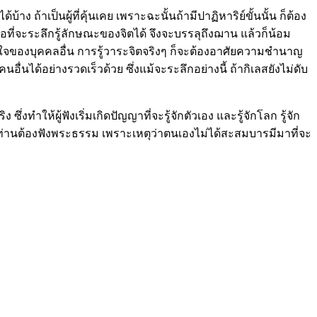
้าง ถ้าเป็นผู้ที่คุ้นเคย เพราะฉะนั้นถ้ามีปาฏิหาริย์ขั้นนั้น ก็ต้อง
ที่จะระลึกรู้ลักษณะของจิตได้ จึงจะบรรลุถึงฌาน แล้วก็น้อม
รรู้ใจของบุคคลอื่น การรู้วาระจิตจริงๆ ก็จะต้องอาศัยความชำนาญ
นได้อย่างรวดเร็วด้วย ซึ่งแม้จะระลึกอย่างนี้ ถ้ากิเลสยังไม่ดับ
ำให้ผู้ฟังเริ่มเกิดปัญญาที่จะรู้จักตัวเอง และรู้จักโลก รู้จัก
ทุกท่านต้องฟังพระธรรม เพราะเหตุว่าตนเองไม่ได้สะสมบารมีมาที่จะ