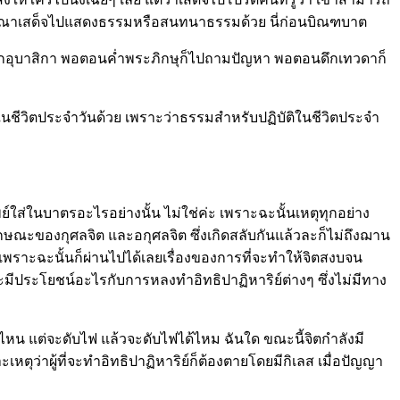
ะมหากรุณาเสด็จไปแสดงธรรมหรือสนทนาธรรมด้วย นี่ก่อนบิณฑบาต
บาสกอุบาสิกา พอตอนค่ำพระภิกษุก็ไปถามปัญหา พอตอนดึกเทวดาก็
รมในชีวิตประจำวันด้วย เพราะว่าธรรมสำหรับปฏิบัติในชีวิตประจำ
์ใส่ในบาตรอะไรอย่างนั้น ไม่ใช่ค่ะ เพราะฉะนั้นเหตุทุกอย่าง
ลักษณะของกุศลจิต และอกุศลจิต ซึ่งเกิดสลับกันแล้วละก็ไม่ถึงฌาน
น เพราะฉะนั้นก็ผ่านไปได้เลยเรื่องของการที่จะทำให้จิตสงบจน
้วจะมีประโยชน์อะไรกับการหลงทำอิทธิปาฏิหาริย์ต่างๆ ซึ่งไม่มีทาง
่ที่ไหน แต่จะดับไฟ แล้วจะดับไฟได้ไหม ฉันใด ขณะนี้จิตกำลังมี
ตุว่าผู้ที่จะทำอิทธิปาฏิหาริย์ก็ต้องตายโดยมีกิเลส เมื่อปัญญา