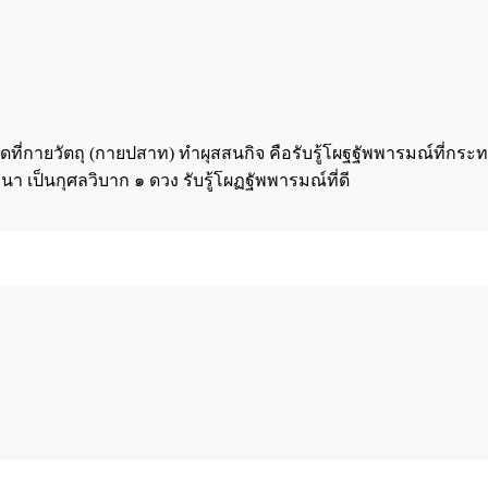
กิดที่กายวัตถุ (กายปสาท) ทำผุสสนกิจ คือรับรู้โผฐฐัพพารมณ์ที่
นา เป็นกุศลวิบาก ๑ ดวง รับรู้โผฏฐัพพารมณ์ที่ดี