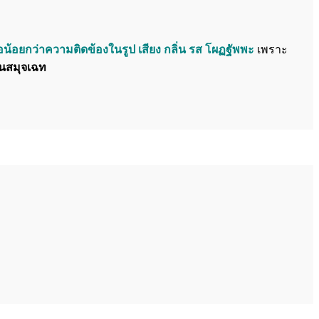
ือน้อยกว่าความติดข้องในรูป เสียง กลิ่น รส โผฏฐัพพะ
เพราะ
็นสมุจเฉท