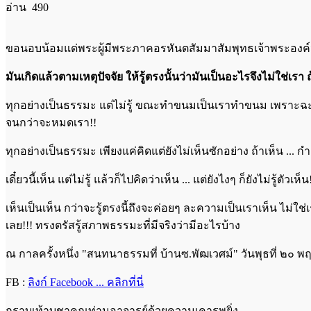
อ่าน 490
ขอนอบน้อมแด่พระผู้มีพระภาคอรหันตสัมมาสัมพุทธเจ้าพระองค์น
มันเกิดแล้วตามเหตุปัจจัย ให้รู้ตรงนั้นว่ามันเป็นอะไรจึงไม่ใช่เรา ถ้
ทุกอย่างเป็นธรรมะ แต่ไม่รู้ ขณะทำขนมเป็นเราทำขนม เพราะฉะนั้
จนกว่าจะหมดเรา!!
ทุกอย่างเป็นธรรมะ เพียงแค่คิดแต่ยังไม่เห็นซักอย่าง ถ้าเห็น ... กำ
เดี๋ยวนี้เห็น แต่ไม่รู้ แล้วก็ไปคิดว่าเห็น ... แต่ยังไงๆ ก็ยังไม่รู้ตั
เห็นเป็นเห็น กว่าจะรู้ตรงนี้ถึงจะค่อยๆ ละความเป็นเราเห็น ไม่ใช่เราเ
เลย!!! ทรงตรัสรู้สภาพธรรมะที่มีจริงว่ามีอะไรบ้าง
ณ กาลครั้งหนึ่ง "สนทนาธรรมที่ บ้านซ.พัฒเวศม์" วันพุธที่ ๒๐ 
FB :
ลิงก์ Facebook ... คลิกที่นี่
กราบเท้าบูชาคุณท่านอาจารย์ด้วยความเคารพยิ่ง