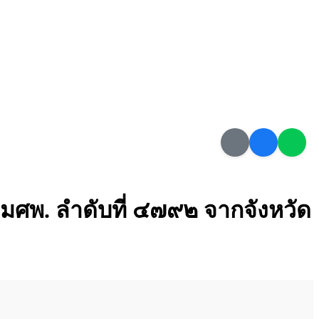
 มศพ. ลำดับที่ ๔๗๙๒ จากจังหวัด