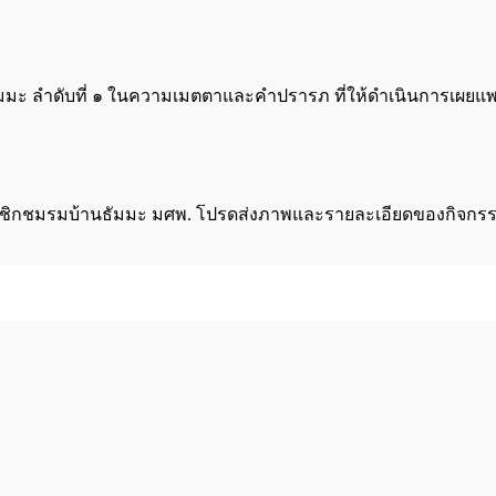
ัมมะ ลำดับที่ ๑ ในความเมตตาและคำปรารภ ที่ให้ดำเนินการเผยแพ
าชิกชมรมบ้านธัมมะ มศพ. โปรดส่งภาพและรายละเอียดของกิจกรรม ไ