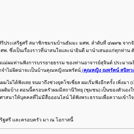
ิริประเสริฐศรี สมาชิกชมรมบ้านธัมมะ มศพ. ลำดับที่ ๔๗๙๒ จ
ึ่งเป็นเรื่องราวที่น่าสนใจและน่ายินดี มานำเสนอแก่ทุกท่าน ดัง
แม่ผมท่านฟังการบรรยายธรรม ของท่านอาจารย์สุจินต์ ประมาณปี 253
าจำไม่ผิดน่าจะเป็นบ้านคุณหญิงณพรัตน์
(
คุณหญิง ณพรัตน์ สนิทวง
มไม่ได้ฟังเลย จนมาถึงช่วงยุคโซเชี่ยล ผมเริ่มฟังอีกครั้ง เพิ่งมา
์เผดิมบ้าง ตอนนี้ครอบครัวผมมีสถานีวิทยุ (ชุมชน) เป็นของตัวเอ
าสนาให้บุคคลที่ไม่มีสื่อออนไลน์ ได้ฟังพระธรรมเพื่อความเข้าใจถ
ริฐศรี และครอบครัว มา ณ โอกาสนี้