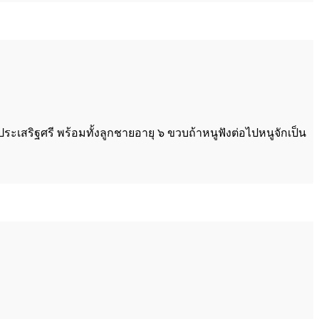
ะเสริฐศรี พร้อมทั้งลูกชายอายุ ๖ ขวบถ้าหนูฟังต่อไปหนูจักเป็น