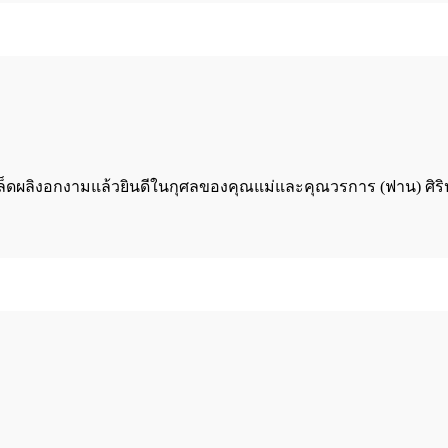
มล็ดผลิงอกงามแล้วยินดีในกุศลของคุณแม่และคุณวรการ (ฟาน) ศิริปร