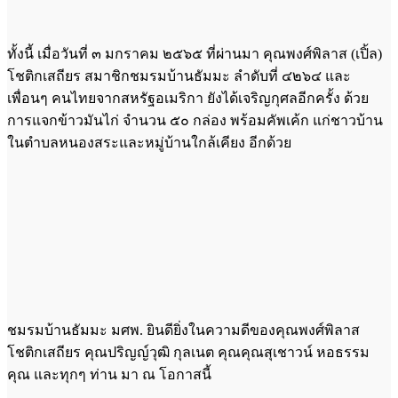
ทั้งนี้ เมื่อวันที่ ๓ มกราคม ๒๕๖๕ ที่ผ่านมา คุณพงศ์พิลาส (เปิ้ล)
โชติกเสถียร สมาชิกชมรมบ้านธัมมะ ลำดับที่ ๔๒๖๔ และ
เพื่อนๆ คนไทยจากสหรัฐอเมริกา ยังได้เจริญกุศลอีกครั้ง ด้วย
การแจกข้าวมันไก่ จำนวน ๕๐ กล่อง พร้อมคัพเค้ก แก่ชาวบ้าน
ในตำบลหนองสระและหมู่บ้านใกล้เคียง อีกด้วย
ชมรมบ้านธัมมะ มศพ. ยินดียิ่งในความดีของคุณพงศ์พิลาส
โชติกเสถียร คุณปริญญ์วุฒิ กุลเนต คุณคุณสุเชาวน์ หอธรรม
คุณ และทุกๆ ท่าน มา ณ โอกาสนี้