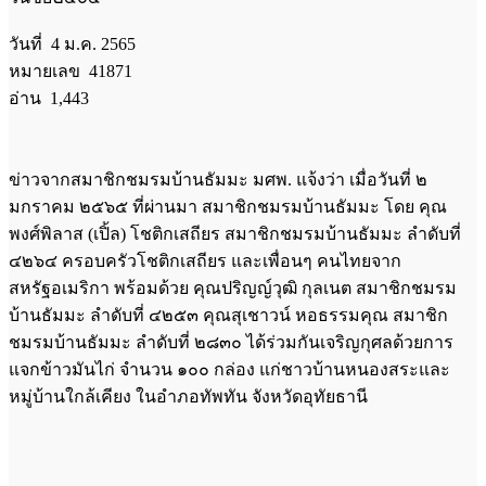
วันที่ 4 ม.ค. 2565
หมายเลข 41871
อ่าน 1,443
ข่าวจากสมาชิกชมรมบ้านธัมมะ มศพ. แจ้งว่า เมื่อวันที่ ๒
มกราคม ๒๕๖๕ ที่ผ่านมา สมาชิกชมรมบ้านธัมมะ โดย คุณ
พงศ์พิลาส (เปิ้ล) โชติกเสถียร สมาชิกชมรมบ้านธัมมะ ลำดับที่
๔๒๖๔ ครอบครัวโชติกเสถียร และเพื่อนๆ คนไทยจาก
สหรัฐอเมริกา พร้อมด้วย คุณปริญญ์วุฒิ กุลเนต สมาชิกชมรม
บ้านธัมมะ ลำดับที่ ๔๒๕๓ คุณสุเชาวน์ หอธรรมคุณ สมาชิก
ชมรมบ้านธัมมะ ลำดับที่ ๒๘๓๐ ได้ร่วมกันเจริญกุศลด้วยการ
แจกข้าวมันไก่ จำนวน ๑๐๐ กล่อง แก่ชาวบ้านหนองสระและ
หมู่บ้านใกล้เคียง ในอำภอทัพทัน จังหวัดอุทัยธานี