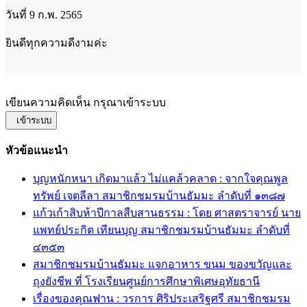
วันที่ 9 ก.พ. 2565
ยินดีทุกความดีงามค่ะ
เขียนความคิดเห็น กรุณาเข้าระบบ
เข้าระบบ
หัวข้อแนะนำ
บุญหนักหนา เกิดมาแล้ว ไม่แคล้วคลาด : จากใจคุณพูล
ทรัพย์ เจตลีลา สมาชิกชมรมบ้านธัมมะ ลำดับที่ ๑๓๘๗
แก้วเก้าสิบห้าปีกาลสืบสานธรรม : โดย ศาสตราจารย์ นาย
แพทย์ประกิต เทียนบุญ สมาชิกชมรมบ้านธัมมะ ลำดับที่
๔๓๕๓
สมาชิกชมรมบ้านธัมมะ แจกอาหาร ขนม ของขวัญและ
ถุงยังชีพ ที่ โรงเรียนศูนย์การศึกษาพิเศษอุทัยธานี
เรื่องของคุณฟาน : วรการ ศิริประเสริฐศรี สมาชิกชมรม