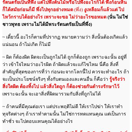
รัตนตรัยเป็นที่พึ่ง แต่ไปพึ่งต้นไม้หรือไปพึ่งอะไรก็ได้ พึ่งก้อนหิน
ก็ได้สมัยก่อนก็มี พึ่งไปทุกอย่างหมด
(พึ่ง)
งูเหลือมก็แล้วแต่
ไป
ไหว้กราบได้อย่างไร
เพราะจะขอ ไม่ว่าอะไรขอหมด
(นั่น ไม่ใช่
ชาวพุทธ เพราะไม่ได้มีพระรัตนตรัยเป็นที่พึ่ง)
~ เดี๋ยวนี้ อะไรก็ตามที่ปรากฏ หมายความว่า สิ่งนั้นต้องเกิดแล้ว
แน่นอน ถ้าไม่เกิด ก็ไม่มี
~ ผิด ก็ต้องผิด ผิดจะเป็นถูกไม่ได้ ถูกก็ต้องถูก เพราะฉะนั้น อยู่ที่
ว่า เข้าใจไหมว่าอะไรผิด ถ้าผิดแล้วจะแก้ไขไหม นี่คือ สิ่งที่
สำคัญที่สุดของการที่ว่า ก่อนจะจากโลกนี้ไป ควรจะทำอะไร ถ้า
จะเป็นประโยชน์จริงๆ ทั้งกับตนเองและคนอื่น ก็คือว่า
รู้จริงว่า
สิ่งใดผิด ต้องทิ้งไป แล้วสิ่งใดถูก ก็ต้องช่วยกันดำรงรักษาไว้
เพราะฉะนั้น จะเอาสิ่งที่ผิดมารวมกับสิ่งที่ถูกไม่ได้
~ ถ้าคนที่มีคุณต่อเรา แต่ประพฤติไม่ดี ให้เราไปฆ่า ให้เราทำ
ทุจริตต่างๆ ถ้าเราทำตามนั้น ไม่ใช่การทดแทนคุณ แต่เป็นการ
ทำชั่ว จะไปตอบแทนคุณได้อย่างไร