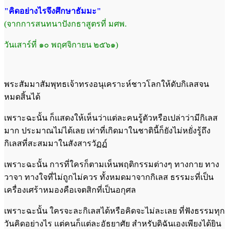
"คิดอย่างไรจึงศึกษาธัมมะ"
(จากการสนทนาปังกธาสูตรที่ มศพ.
วันเสาร์ที่ ๑๐ พฤศจิกายน ๒๕๖๑)
พระสัมมาสัมพุทธเจ้าทรงอนุเคราะห์ชาวโลกให้ดับกิเลสจน
หมดสิ้นได้
เพราะฉะนั้น ก็แสดงให้เห็นว่าแต่ละคนรู้ตัวหรือเปล่าว่ามีกิเลส
มาก ประมาณไม่ได้เลย เท่าที่เกิดมาในชาตินี้ก็ยังไม่หยั่งรู้ถึง
กิเลสที่สะสมมาในสังสารวัฏฏ์
เพราะฉะนั้น การที่ใครก็ตามเห็นพฤติกรรมต่างๆ ทางกาย ทาง
วาจา ทางใจที่ไม่ถูกไม่ควร ทั้งหมดมาจากกิเลส ธรรมะที่เป็น
เครื่องเศร้าหมองคือเจตสิกที่เป็นอกุศล
เพราะฉะนั้น ใครจะละกิเลสได้หรือคิดจะไม่ละเลย ที่ฟังธรรมทุก
วันคิดอย่างไร แต่คนก็แต่ละอัธยาศัย สำหรับดิฉันเองเพียงได้ยิน