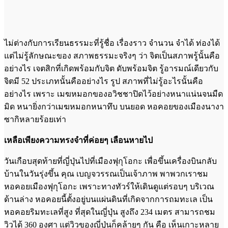
ไม่ต่างกับการเรียนธรรมะที่รู้ชื่อ เรื่องราว จำนวน จำได้ ท่องได้
แต่ไม่รู้ลักษณะของ สภาพธรรมะจริงๆ ว่า จิตเป็นสภาพรู้นั้นคือ
อย่างไร เจตสิกที่เกิดพร้อมกับจิต ดับพร้อมจิต รู้อารมณ์เดียวกับ
จิตมี 52 ประเภทนั้นคืออย่างไร รูป สภาพที่ไม่รู้อะไรนั้นคือ
อย่างไร เพราะ เมฆหมอกของอวิชชาปิดไว้อย่างหนาแน่นจนมืด
มิด หนายิ่งกว่าเมฆหมอกหนาทึบ บนยอด หอคอยของเมืองนางา
ซากิหลายร้อยเท่า
เหลือเพียงความทรงจำที่ค่อยๆ เลือนหายไป
วันเกือบสุดท้ายที่ญี่ปุ่นไปที่เมืองฟุกุโอกะ เพื่อขึ้นเครื่องบินกลับ
บ้านในวันรุ่งขึ้น คุณ เบญจวรรณเป็นเจ้าภาพ พาพวกเราชม
หอคอยเมืองฟุกุโอกะ เพราะทางทัวร์ให้เดินดูแต่รอบๆ บริเวณ
ด้านล่าง หอคอยนี้ตั้งอยู่บนแผ่นดินที่เกิดจากการถมทะเล เป็น
หอคอยริมทะเลที่สูง ที่สุดในญี่ปุ่น สูงถึง 234 เมตร สามารถชม
วิวได้ 360 องศา แต่วิวของญี่ปุ่นก็คล้ายๆ กัน คือ เห็นเกาะหลาย