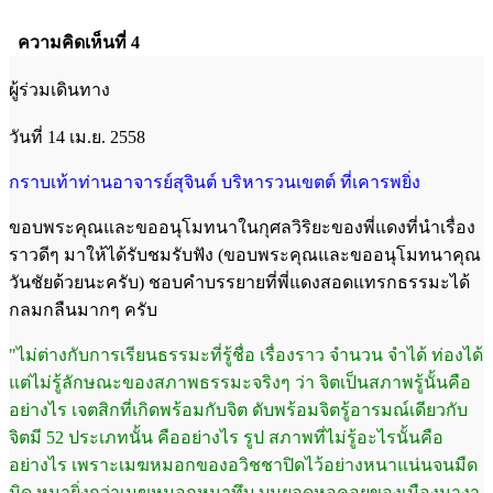
ความคิดเห็นที่ 4
ผู้ร่วมเดินทาง
วันที่ 14 เม.ย. 2558
กราบเท้าท่านอาจารย์สุจินต์ บริหารวนเขตต์ ที่เคารพยิ่ง
ขอบพระคุณและขออนุโมทนาในกุศลวิริยะของพี่แดงที่นำเรื่อง
ราวดีๆ มาให้ได้รับชมรับฟัง (ขอบพระคุณและขออนุโมทนาคุณ
วันชัยด้วยนะครับ) ชอบคำบรรยายที่พี่แดงสอดแทรกธรรมะได้
กลมกลืนมากๆ ครับ
"ไม่ต่างกับการเรียนธรรมะที่รู้ชื่อ เรื่องราว จำนวน จำได้ ท่องได้
แต่ไม่รู้ลักษณะของสภาพธรรมะจริงๆ ว่า จิตเป็นสภาพรู้นั้นคือ
อย่างไร เจตสิกที่เกิดพร้อมกับจิต ดับพร้อมจิตรู้อารมณ์เดียวกับ
จิตมี 52 ประเภทนั้น คืออย่างไร รูป สภาพที่ไม่รู้อะไรนั้นคือ
อย่างไร เพราะเมฆหมอกของอวิชชาปิดไว้อย่างหนาแน่นจนมืด
มิด หนายิ่งกว่าเมฆหมอกหนาทึบ บนยอดหอคอยของเมืองนางา