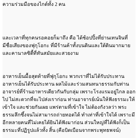
ความร่วมมือของไกด์ทั้ง 2 คน
และเวลาที่ทุกคนรอคอยก็มาถึง คือ ได้ช้อปปิ้งที่ย่านเทนจินที่
มีชื่อเสียงของฟุกุโอกะ ที่มีร้านค้าทั้งบนดินและใต้ดินมากมาย
และคานาลซิตี้ที่ทันสมัยและสวยงาม
อาหารเย็นมื้อสุดท้ายที่ฟุกุโอกะ พวกเราที่ไม่ได้รับประทาน
อาหารเย็นได้รับประทาน ผลไม้และร่วมสนทนาธรรมกับท่าน
อาจารย์ที่ร้านอาหารเดียวกันกับกลุ่ม เพราะโรงแรมอยู่ไกล ออก
ไป ไม่สะดวกที่จะไปส่งเราก่อน ท่านอาจารย์เน้นให้ฟังธรรมะให้
เข้าใจ และช่วยกันเผย แพร่ตามที่เข้าใจ ไม่ต้องกังวลว่า พระ
ธรรมลึกซึ้งจนไม่สามารถถ่ายทอดได้ ทำเท่าที่เข้าใจได้ เพราะมี
อีกหลายคนที่ไม่เคยได้ยินได้ฟังมาก่อน ส่วนใหญ่ที่ได้ฟังก็เป็น
ธรรมะที่ปฏิรูปแล้วทั้ง สิ้น (คือบิดเบือนจากพระพุทธพจน์)