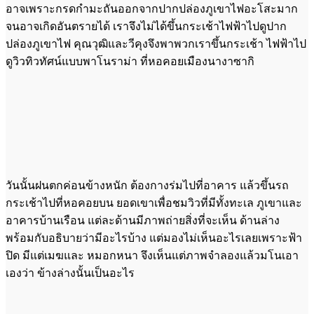
อาจเพราะกรดกำมะถันออกจากปากปล่องภูเขาไฟอะโสะมาก
จนอาจเกิดอันตรายได้ เราจึงไม่ได้ขึ้นกระเช้าไฟฟ้าไปดูปาก
ปล่องภูเขาไฟ คุณวุฒิและวีคุงจึงพาพวกเราขึ้นกระเช้า ไฟฟ้าไป
ดูวิวทิวทัศน์แบบพาโนราม่า ที่หอคอยเมืองนางาซากิ
วันนั้นฝนตกค่อนข้างหนัก ต้องกางร่มไปที่อาคาร แล้วขึ้นรถ
กระเช้าไปที่หอคอยบน ยอดเขาเพื่อชมวิวที่มีทั้งทะเล ภูเขาและ
อาคารบ้านเรือน แต่ละด้านมีภาพถ่ายสิ่งที่จะเห็น ด้านล่าง
พร้อมกับอธิบายว่ามีอะไรบ้าง แต่มองไม่เห็นอะไรเลยเพราะฟ้า
ปิด มีแต่เมฆและ หมอกหนา จึงเห็นแต่ภาพจำลองแล้วมโนเอา
เองว่า ข้างล่างนั้นเป็นอะไร