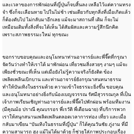
และเวลาของการพักผ่อนที่ญี่ปุ่นก็จบสิ้นลง เหลือไว้แต่ความทรง
จำ ซึ่งก็จะเลือนหาย ไปในไม่ช้า เช่นเดียวกับทุกสิ่งที่เมื่อเกิดแล้ว
ก็ต้องดับไป ไม่กลับมาอีกเลย แม้จะมาสถานที่ เดิม ก็จะไม่
เหมือนเดิมทั้งสิ่งที่จะได้เห็น ได้สัมผัสและความรู้สึกนึกคิด
เพราะสภาพธรรมะใหม่ ทุกขณะ
ขอกราบขอบคุณและอนุโมทนาท่านอาจารย์และพี่จี๊ดที่กรุณา
จัดวันว่างทำให้เราได้ มาพักผ่อน เที่ยวชมสิ่งสวยๆ งามๆ แม้จะ
เพียงชั่วขณะที่เห็น แต่เมื่อยังไม่รู้ความจริงก็ยังติด ข้อง
เพลิดเพลินเบิกบาน และท่านอาจารย์ยังกรุณาสนทนาธรรม
ทำให้บันเทิงในธรรมด้วย ความเข้าใจธรรมะยิ่งขึ้น ขอบคุณ
และอนุโมทนาอย่างยิ่งกับน้องเบญจวรรณ รัศมีสุวรรณกุล ที่เป็น
เจ้าภาพเรียนเชิญท่านอาจารย์และพี่จี๊ดไปพักผ่อน พร้อมทีมงาน
(มีคุณม้อ ปราณี คุณบรรอร พี่เรวัติ พี่เดือนฉาย) ที่บริการพวก
เราให้สนุกสนานเพลิดเพลินตลอดเวลาการท่อง เที่ยว และเมื่อ
กลับมาเขียน “บันเทิงในธรรมที่ญี่ปุ่น” ก็ได้คุณวันชัย ภู่งาม ที่มี
ความสามารถ สูง แม้ไม่ได้มาด้วย ก็ช่วยใส่ภาพประกอบเรื่อง