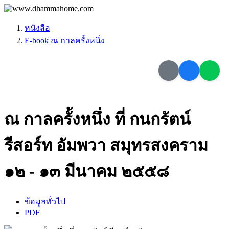
หนังสือ
E-book ณ กาลครั้งหนึ่ง
ณ กาลครั้งหนึ่ง ที่ กนกรัตน์
รีสอร์ท อัมพวา สมุทรสงคราม
๑๒ - ๑๓ มีนาคม ๒๕๕๘
ข้อมูลทั่วไป
PDF