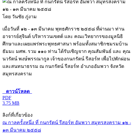
โดย วันชัย ภู่งาม
เมื่อวันที่ ๑๒ - ๑๓ มีนาคม พุทธศักราช ๒๕๕๘ ที่ผ่านมา ท่าน
อาจารย์สุจินต์ บริหารวนเขตต์ และ คณะวิทยากรของมูลนิธิ
ศึกษาและเผยแพร่พระพุทธศาสนา พร้อมทั้งสมาชิกชมรมบ้าน
ธัมมะ มศพ. รวม ๑๑๐ ท่าน ได้รับเชิญจาก คุณสัมพันธ์ และ คุณ
นวรัตน์ พงษ์พรรณากูล เจ้าของกนกรัตน์ รีสอร์ท เพื่อไปพักผ่อน
และสนทนาธรรม ณ กนกรัตน์ รีสอร์ท อำเภออัมพวา จังหวัด
สมุทรสงคราม
ดาวน์โหลด
PDF
3.75 MB
ลิงก์ที่เกี่ยวข้อง
ณ กาลครั้งหนึ่ง ที่ กนกรัตน์ รีสอร์ท อัมพวา สมุทรสงคราม ๑๒ -
๑๓ มีนาคม ๒๕๕๘