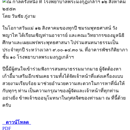
โดย วันชัย ภู่งาม
ในโอกาสวันแม่ ๑๒ สิงหาคมของทุกปี ชมรมพุทธศาสน์ วัง
พญาไท ได้เรียนเชิญท่านอาจารย์ และคณะวิทยากรของมูลนิธิ
ศึกษาและเผยแพร่พระพุทธศาสนา ไปร่วมสนทนาธรรมเป็น
ประจำทุกปี ระหว่างเวลา ๙.๐๐-๑๔.๓๐ น. ที่อาคารพัชรกิติยาภา
ชั้น ๑๐ โรงพยาบาลพระมงกุฎเกล้าฯ
ปีนี้มีผู้สนใจเข้าร่วมฟังการสนทนาธรรมมากมาย ผู้จัดต้องหา
เก้าอี้มาเสริมอีกเช่นเคย รวมทั้งได้จัดเจ้าหน้าที่แต่งเครื่องแบบ
สวยงามเรียบร้อย มาช่วยอำนวยความสะดวกในการหาที่นั่งให้
กับทุกๆ ท่าน เป็นความกรุณาของผู้จัดและเจ้าหน้าที่ทุกท่าน
อย่างยิ่ง ข้าพเจ้าขออนุโมทนาในกุศลจิตของท่านมา ณ ที่นี้ด้วย
ครับ
ดาวน์โหลด
PDF