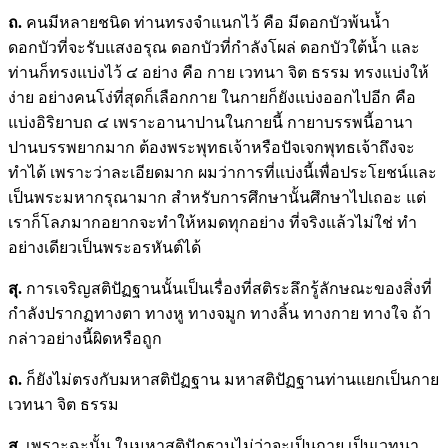
ถ.
คนมีหลายชนิด ท่านทรงจำแนกไว้ คือ มีดอกบัวพ้นน้ำ
ดอกบัวที่จะรับแสงอรุณ ดอกบัวที่กำลังโผล่ ดอกบัวใต้น้ำ และ
ท่านก็ทรงแบ่งไว้ ๔ อย่าง คือ กาย เวทนา จิต ธรรม ทรงแบ่งให้
ง่าย อย่างคนโง่ที่สุดก็เลือกกาย ในกายก็ยังแบ่งออกไปอีก คือ
แบ่งอิริยาบถ ๔ เพราะอานาปานในกายนี้ กายาบรรพนี้อานา
ปานบรรพยากมาก ต้องพระพุทธเจ้าหรือปัจเจกพุทธเจ้าถึงจะ
ทำได้ เพราะว่าละเอียดมาก ผมว่าการที่แบ่งนี้เพื่อประโยชน์และ
เป็นพระมหากรุณามาก สำหรับการศึกษานั้นศึกษาไปเถอะ แต่
เราก็โลภมากอยากจะทำให้หมดทุกอย่าง ที่จริงแล้วไม่ใช่ ทำ
อย่างเดียวเป็นพระอรหันต์ได้
สุ
.
การเจริญสติปัฏฐานนั้นเป็นเรื่องที่สติระลึกรู้ลักษณะของสิ่งที่
กำลังปรากฏทางตา ทางหู ทางจมูก ทางลิ้น ทางกาย ทางใจ ถ้า
กล่าวอย่างนี้ผิดหรือถูก
ถ.
ก็ยังไม่ตรงกับมหาสติปัฏฐาน มหาสติปัฏฐานท่านแยกเป็นกาย
เวทนา จิต ธรรม
สุ
.
เพราะฉะนั้น ในมหาสติปัฏฐานไม่ว่าจะเป็นกาย เป็นเวทนา