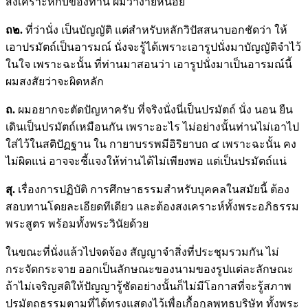
สงเคราะห์กับของท่าน ผมว่าง่ายหน่อย
ถ๒.
ที่ว่านั่ง เป็นบัญญัติ แต่สำหรับหลักวิปัสสนาบอกชัดว่า ให้
เอาปรมัตถ์เป็นอารมณ์ นั่งจะรู้ได้เพราะเอารูปนั่งมาบัญญัติจำไว้
ในใจ เพราะฉะนั้น ที่ท่านมาสอนว่า เอารูปนั่งมาเป็นอารมณ์นี้
ผมสงสัยว่าจะผิดหลัก
ถ.
ผมอยากจะตัดปัญหาครับ ที่จริงนั่งนี่เป็นปรมัตถ์ นั่ง นอน ยืน
เดินเป็นปรมัตถ์เหมือนกัน เพราะอะไร ไม่อย่างนั้นท่านไม่เอาไป
ใส่ไว้ในสติปัฏฐาน ใน กายาบรรพมีอิริยาบถ ๔ เพราะฉะนั้น คง
ไม่ผิดแน่ อาจจะชี้แจงให้ท่านได้ไม่เพียงพอ แต่เป็นปรมัตถ์แน่
สุ
.
เรื่องการปฏิบัติ การศึกษาธรรมสำหรับบุคคลในสมัยนี้ ต้อง
สอบทานโดยละเอียดทีเดียว และต้องสงเคราะห์ทั้งพระอภิธรรม
พระสูตร พร้อมทั้งพระวินัยด้วย
ในขณะที่นั่งแล้วไปจดจ้อง สัญญาจำสิ่งที่ประชุมรวมกัน ไม่
กระจัดกระจาย ออกเป็นลักษณะของนามของรูปแต่ละลักษณะ
ถ้าไม่เจริญสติให้ปัญญารู้ชัดอย่างนั้นก็ไม่มีโอกาสที่จะรู้สภาพ
ปรมัตถธรรมตามที่ได้ทรงแสดงไว้เพื่อเกื้อกูลพุทธบริษัท ทั้งพระ