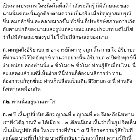
เป็นนามประเภทใดชนิดใดที่สติกำลังระลึกรู้ ก็มีลักษณะของ
นามนั้นขณะนั้นถูกต้องตามความเป็นจริง เมื่อปัญญาสมบรูณ์
ขึ้น คมกล้าขึ้น ละคลายมากขึ้น ทั่วขึ้น ก็ประจักษ์สภาพการเกิด
ดับตามปกติของนามและรูปแต่ละขณะแต่ละประเภท แต่ไม่ใช่
ว่าไม่มีลักษณะของรูป ไม่ใช่ไม่มีลักษณะของนาม
ถ.
ผมพูดถึงอิริยาบถ ๔ อาจารย์ก็ตา หู จมูก ลิ้น กาย ใจ อิริยาบถ
ที่ท่านวางไว้ปิดบังทุกข์ ท่านว่าอย่างนั้น อิริยาบถ ๔ ปิดบังทุกข์นี้
ง่ายหน่อย ลองท่านนั่ง ๑ ชั่วโมง ๒ ชั่วโมง ท่านรู้สึกเมื่อยไหม นี่
ละแสดงแล้ว แต่นี่เห็นง่าย ทีนี้ท่านก็ต้องมนสิการว่า ท่าน
ต้องการแก้ทุกข์นะ ท่านก็เปลี่ยนเป็นเดิน อิริยาบถ ๔ นี้ ท่านถึง
นิพพานเหมือนกัน
ถ๒.
ท่านนั่งอยู่นานเท่าไร
ถ.
๗ ปี เห็นรูปนั่งนิดเดียว ญาณที่ ๑ ญาณที่ ๑๖ จึงจะถึงนิพพาน
เราพึ่งได้ญาณที่ ๑ ได้เมื่อ ๒ - ๓ เดือนนี่เอง เห็นว่าเป็นรูป จิตเห็น
เห็นเป็นรูปชัด คือ ในระหว่างที่ทำมา ๕ ปี ก็ถ่ายความรู้สึกไปที
ละน้อย บางทีก็ไม่ถ่าย บางทีก็กลับมาเป็นเราใหม่ ความรู้สึกนี้