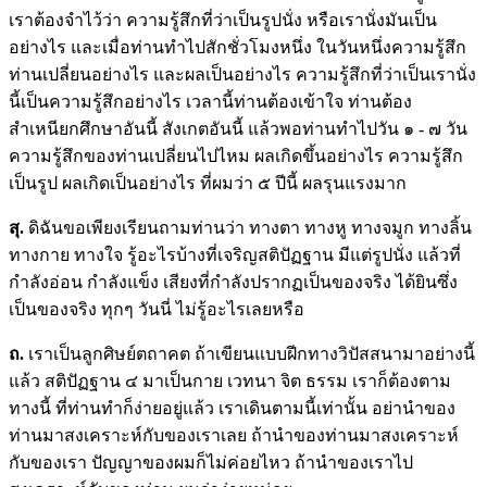
เราต้องจำไว้ว่า ความรู้สึกที่ว่าเป็นรูปนั่ง หรือเรานั่งมันเป็น
อย่างไร และเมื่อท่านทำไปสักชั่วโมงหนึ่ง ในวันหนึ่งความรู้สึก
ท่านเปลี่ยนอย่างไร และผลเป็นอย่างไร ความรู้สึกที่ว่าเป็นเรานั่ง
นี้เป็นความรู้สึกอย่างไร เวลานี้ท่านต้องเข้าใจ ท่านต้อง
สำเหนียกศึกษาอันนี้ สังเกตอันนี้ แล้วพอท่านทำไปวัน ๑ - ๗ วัน
ความรู้สึกของท่านเปลี่ยนไปไหม ผลเกิดขึ้นอย่างไร ความรู้สึก
เป็นรูป ผลเกิดเป็นอย่างไร ที่ผมว่า ๕ ปีนี้ ผลรุนแรงมาก
สุ
.
ดิฉันขอเพียงเรียนถามท่านว่า ทางตา ทางหู ทางจมูก ทางลิ้น
ทางกาย ทางใจ รู้อะไรบ้างที่เจริญสติปัฏฐาน มีแต่รูปนั่ง แล้วที่
กำลังอ่อน กำลังแข็ง เสียงที่กำลังปรากฏเป็นของจริง ได้ยินซึ่ง
เป็นของจริง ทุกๆ วันนี่ ไม่รู้อะไรเลยหรือ
ถ.
เราเป็นลูกศิษย์ตถาคต ถ้าเขียนแบบฝีกทางวิปัสสนามาอย่างนี้
แล้ว สติปัฏฐาน ๔ มาเป็นกาย เวทนา จิต ธรรม เราก็ต้องตาม
ทางนี้ ที่ท่านทำก็ง่ายอยู่แล้ว เราเดินตามนี้เท่านั้น อย่านำของ
ท่านมาสงเคราะห์กับของเราเลย ถ้านำของท่านมาสงเคราะห์
กับของเรา ปัญญาของผมก็ไม่ค่อยไหว ถ้านำของเราไป