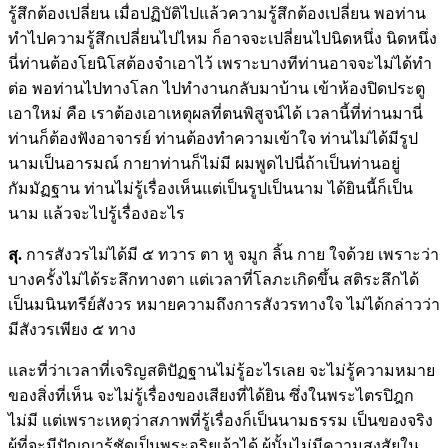
รู้สึกต้องเปลี่ยน เมื่อปฏิบัติไปแล้วความรู้สึกต้องเปลี่ยน พอท่าน
ทำไปความรู้สึกเปลี่ยนไปไหม ก็อาจจะเปลี่ยนไปนิดหนึ่ง นิดหนึ่ง
นี่ท่านต้องโยนิโสต้องจำเอาไว้ เพราะบางทีท่านอาจจะไม่ได้ทำ
ต่อ พอท่านไปทางโลก ไปทำงานกลับมาบ้าน เข้าห้องปิดประตู
เอาใหม่ คือ เราต้องเอาเหตุผลที่ตนพิสูจน์ได้ เวลานี้ที่ท่านมานี่
ท่านก็ต้องฟังอาจารย์ ท่านต้องทำความเข้าใจ ท่านไม่ได้มีรูป
นามเป็นอารมณ์ กายาท่านก็ไม่มี ผมพูดไปนี่ถ้าเป็นท่านอยู่
กัมมัฏฐาน ท่านไม่รู้เรื่องเห็นแต่เป็นรูปเป็นนาม ได้ยินนี้ก็เป็น
นาม แล้วจะไปรู้เรื่องอะไร
สุ
.
การสังวรไม่ได้มี ๕ ทวาร ตา หู จมูก ลิ้น กาย ใจด้วย เพราะว่า
บางครั้งไม่ได้ระลึกทางตา แต่เวลาที่โลภะเกิดขึ้น สติระลึกได้
เป็นมนินทรีย์สังวร หมายความถึงการสังวรทางใจ ไม่ได้กล่าวว่า
มีสังวรเพียง ๕ ทาง
และที่ว่าเวลาที่เจริญสติปัฏฐานไม่รู้อะไรเลย จะไม่รู้ความหมาย
ของสิ่งที่เห็น จะไม่รู้เรื่องของเสียงที่ได้ยิน ซึ่งในพระไตรปิฎก
ไม่มี แต่เพราะเหตุว่าสภาพที่รู้เรื่องก็เป็นนามธรรม เป็นของจริง
ผู้ที่จะมีปัญญารู้ชัดเป็นพระอริยเจ้าได้ ผู้นั้นไม่มีความสงสัยใน