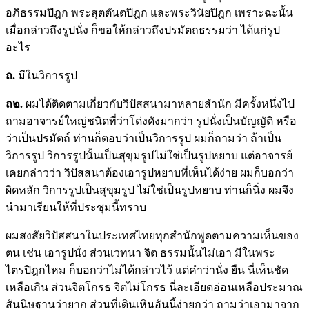
อภิธรรมปิฎก พระสุตตันตปิฎก และพระวินัยปิฎก เพราะฉะนั้น
เมื่อกล่าวถึงรูปนั่ง ก็ขอให้กล่าวถึงปรมัตถธรรมว่า ได้แก่รูป
อะไร
ถ.
มีในวิการรูป
ถ๒.
ผมได้ติดตามเกี่ยวกับวิปัสสนามาหลายสำนัก มีครั้งหนึ่งไป
ถามอาจารย์ใหญ่ชนิดที่ว่าโด่งดังมากว่า รูปนั่งเป็นบัญญัติ หรือ
ว่าเป็นปรมัตถ์ ท่านก็ตอบว่าเป็นวิการรูป ผมก็ถามว่า ถ้าเป็น
วิการรูป วิการรูปนั้นเป็นสุขุมรูปไม่ใช่เป็นรูปหยาบ แต่อาจารย์
เคยกล่าวว่า วิปัสสนาต้องเอารูปหยาบที่เห็นได้ง่าย ผมก็บอกว่า
ผิดหลัก วิการรูปเป็นสุขุมรูป ไม่ใช่เป็นรูปหยาบ ท่านก็นิ่ง ผมจึง
นำมาเรียนให้ที่ประชุมนี้ทราบ
ผมสงสัยวิปัสสนาในประเทศไทยทุกสำนักพูดตามความเห็นของ
ตน เช่น เอารูปนั่ง ส่วนเวทนา จิต ธรรมนั้นไม่เอา มีในพระ
ไตรปิฎกไหม ก็บอกว่าไม่ได้กล่าวไว้ แต่คำว่านั่ง ยืน นี่เห็นชัด
เหลือเกิน ส่วนจิตโกรธ จิตไม่โกรธ นี่ละเอียดอ่อนเหลือประมาณ
สันนิษฐานว่ายาก ส่วนที่เดินเหินอันนี้ง่ายกว่า ถามว่าเอามาจาก