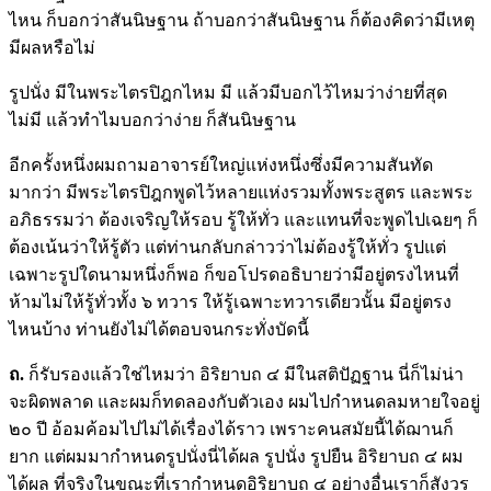
ไหน ก็บอกว่าสันนิษฐาน ถ้าบอกว่าสันนิษฐาน ก็ต้องคิดว่ามีเหตุ
มีผลหรือไม่
รูปนั่ง มีในพระไตรปิฎกไหม มี แล้วมีบอกไว้ไหมว่าง่ายที่สุด
ไม่มี แล้วทำไมบอกว่าง่าย ก็สันนิษฐาน
อีกครั้งหนึ่งผมถามอาจารย์ใหญ่แห่งหนึ่งซึ่งมีความสันทัด
มากว่า มีพระไตรปิฎกพูดไว้หลายแห่งรวมทั้งพระสูตร และพระ
อภิธรรมว่า ต้องเจริญให้รอบ รู้ให้ทั่ว และแทนที่จะพูดไปเฉยๆ ก็
ต้องเน้นว่าให้รู้ตัว แต่ท่านกลับกล่าวว่าไม่ต้องรู้ให้ทั่ว รูปแต่
เฉพาะรูปใดนามหนึ่งก็พอ ก็ขอโปรดอธิบายว่ามีอยู่ตรงไหนที่
ห้ามไม่ให้รู้ทั่วทั้ง ๖ ทวาร ให้รู้เฉพาะทวารเดียวนั้น มีอยู่ตรง
ไหนบ้าง ท่านยังไม่ได้ตอบจนกระทั่งบัดนี้
ถ.
ก็รับรองแล้วใช่ไหมว่า อิริยาบถ ๔ มีในสติปัฏฐาน นี่ก็ไม่น่า
จะผิดพลาด และผมก็ทดลองกับตัวเอง ผมไปกำหนดลมหายใจอยู่
๒๐ ปี อ้อมค้อมไปไม่ได้เรื่องได้ราว เพราะคนสมัยนี้ได้ฌานก็
ยาก แต่ผมมากำหนดรูปนั่งนี่ได้ผล รูปนั่ง รูปยืน อิริยาบถ ๔ ผม
ได้ผล ที่จริงในขณะที่เรากำหนดอิริยาบถ ๔ อย่างอื่นเราก็สังวร