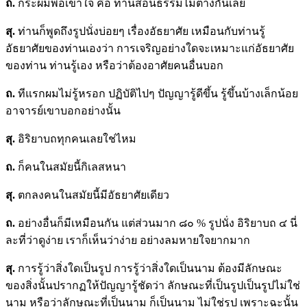
ถ.
กระผมพอเข้าใจ คือ ท่านสอนธรรมไม่ต่างกันเลย
สุ
.
ท่านก็พูดถึงรูปนั่งบ่อยๆ เรื่องอัธยาศัย เหมือนกับท่านรู้
อัธยาศัยของท่านเองว่า การเจริญอย่างใดจะเหมาะแก่อัธยาศัย
ของท่าน ท่านรู้เอง หรือว่าต้องอาศัยคนอื่นบอก
ถ.
ทีแรกผมไม่รู้หรอก ปฏิบัติไปๆ ปัญญารู้ดีขึ้น รู้ขึ้นบ้างเล็กน้อย
อาจารย์เขาบอกอย่างนั้น
สุ
.
อิริยาบถทุกคนเลยใช่ไหม
ถ.
ก็คนในสมัยนี้กิเลสหนา
สุ
.
ตกลงคนในสมัยนี้มีอัธยาศัยเดียว
ถ.
อย่างอื่นก็มีเหมือนกัน แต่ส่วนมาก ๘๐ % รูปนั่ง อิริยาบถ ๔ นี่
ละที่ว่าดูง่าย เราก็เห็นว่าง่าย อย่างลมหายใจยากมาก
สุ
.
การรู้ว่าสิ่งใดเป็นรูป การรู้ว่าสิ่งใดเป็นนาม ต้องมีลักษณะ
ของสิ่งนั้นปรากฏให้ปัญญารู้ชัดว่า ลักษณะที่เป็นรูปเป็นรูปไม่ใช่
นาม หรือว่าลักษณะที่เป็นนาม ก็เป็นนาม ไม่ใช่รูป เพราะฉะนั้น