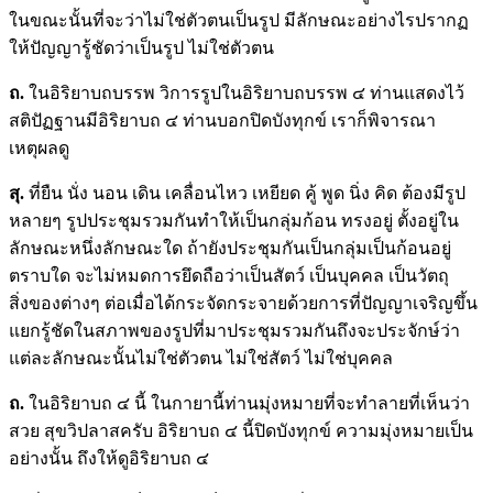
ในขณะนั้นที่จะว่าไม่ใช่ตัวตนเป็นรูป มีลักษณะอย่างไรปรากฏ
ให้ปัญญารู้ชัดว่าเป็นรูป ไม่ใช่ตัวตน
ถ.
ในอิริยาบถบรรพ วิการรูปในอิริยาบถบรรพ ๔ ท่านแสดงไว้
สติปัฏฐานมีอิริยาบถ ๔ ท่านบอกปิดบังทุกข์ เราก็พิจารณา
เหตุผลดู
สุ
.
ที่ยืน นั่ง นอน เดิน เคลื่อนไหว เหยียด คู้ พูด นิ่ง คิด ต้องมีรูป
หลายๆ รูปประชุมรวมกันทำให้เป็นกลุ่มก้อน ทรงอยู่ ตั้งอยู่ใน
ลักษณะหนึ่งลักษณะใด ถ้ายังประชุมกันเป็นกลุ่มเป็นก้อนอยู่
ตราบใด จะไม่หมดการยึดถือว่าเป็นสัตว์ เป็นบุคคล เป็นวัตถุ
สิ่งของต่างๆ ต่อเมื่อได้กระจัดกระจายด้วยการที่ปัญญาเจริญขึ้น
แยกรู้ชัดในสภาพของรูปที่มาประชุมรวมกันถึงจะประจักษ์ว่า
แต่ละลักษณะนั้นไม่ใช่ตัวตน ไม่ใช่สัตว์ ไม่ใช่บุคคล
ถ.
ในอิริยาบถ ๔ นี้ ในกายานี้ท่านมุ่งหมายที่จะทำลายที่เห็นว่า
สวย สุขวิปลาสครับ อิริยาบถ ๔ นี้ปิดบังทุกข์ ความมุ่งหมายเป็น
อย่างนั้น ถึงให้ดูอิริยาบถ ๔