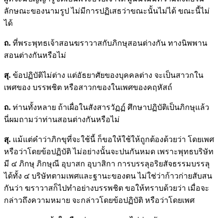
ลักษณะของนามรูป ไม่มีการปฏิเสธว่าขณะนั้นไม่ได้ ขณะนี้ไม่
ได้
ถ.
ที่พระพุทธเจ้าสอนฆราวาสกับภิกษุสอนต่างกัน ทางนิพพาน
สอนต่างกันหรือไม่
สุ
.
ข้อปฏิบัติไม่ต่าง แต่อัธยาศัยของบุคคลต่าง จะเป็นสาวกใน
เพศของ บรรพชิต หรือสาวกของในเพศของคฤหัสถ์
ถ.
ท่านทั้งหลาย ถ้าเผื่อในสังสารวัฏฏ์ ศึกษาปฏิบัติเป็นภิกษุแล้ว
นี่ผมถามว่าท่านสอนต่างกันหรือไม่
สุ
.
แม้แต่คำว่าภิกขุที่จะใช้นี้ ก็ขอให้ใช้ให้ถูกต้องด้วยว่า โดยเพศ
หรือว่าโดยข้อปฏิบัติ ไม่อย่างนั้นจะปนกันหมด เพราะพุทธบริษัท
มี ๔ ภิกษุ ภิกษุณี อุบาสก อุบาสิกา การบรรลุอริยสัจธรรมบรรลุ
ได้ทั้ง ๔ บริษัทตามเพศและฐานะของตน ไม่ใช่ว่าก้าวก่ายสับสน
กันว่า ฆราวาสก็ไปทำอย่างบรรพชิต ขอให้ทราบด้วยว่า เมื่อจะ
กล่าวถึงความหมาย จะกล่าวโดยข้อปฏิบัติ หรือว่าโดยเพศ