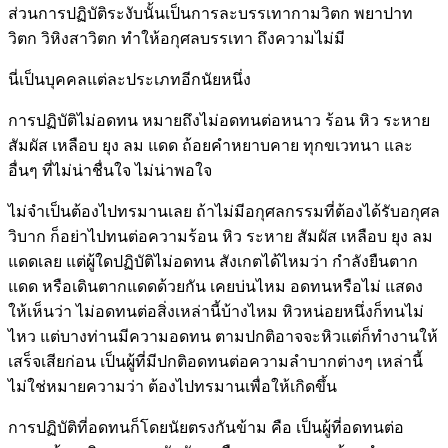
ส่วนการปฏิบัติระงับนั้นเป็นการละบรรเทากามวิตก พยาปาท
วิตก วิหิงสาวิตก ทำให้อกุศลบรรเทา ถึงความไม่มี
นี่เป็นบุคคลแต่ละประเภทอีกนัยหนึ่ง
การปฏิบัติไม่อดทน หมายถึงไม่อดทนต่อหนาว ร้อน หิว ระหาย
สัมผัส เหลือบ ยุง ลม แดด ถ้อยคำหยาบคาย ทุกขเวทนา และ
อื่นๆ ที่ไม่น่าชื่นใจ ไม่น่าพอใจ
ไม่จำเป็นต้องไปทรมานเลย ถ้าไม่มีอกุศลกรรมที่ต้องได้รับอกุศล
วิบาก ก็อย่าไปทนต่อความร้อน หิว ระหาย สัมผัส เหลือบ ยุง ลม
แดดเลย แต่ผู้ใดปฏิบัติไม่อดทน สังเกตได้ไหมว่า กำลังยืนตาก
แดด หรือเดินตากแดดด้วยกัน เคยบ่นไหม อดทนหรือไม่ แสดง
ให้เห็นว่า ไม่อดทนต่อสิ่งเหล่านี้บ้างไหม หิวหน่อยหนึ่งก็ทนไม่
ไหว แต่บางท่านมีความอดทน ตามปกติอาจจะหิวแต่ก็ทำงานให้
เสร็จเสียก่อน เป็นผู้ที่มีปกติอดทนต่อความลำบากต่างๆ เหล่านี้
ไม่ใช่หมายความว่า ต้องไปทรมานเพื่อให้เกิดขึ้น
การปฏิบัติที่อดทนก็โดยนัยตรงกันข้าม คือ เป็นผู้ที่อดทนต่อ