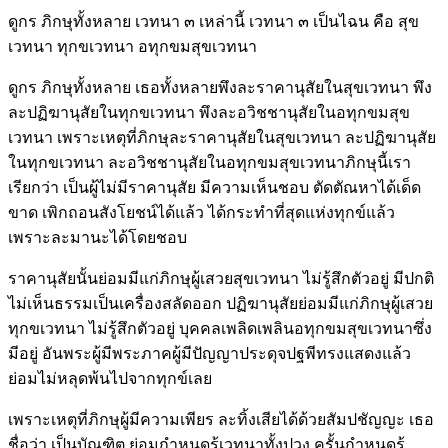
ดูกร ภิกษุทั้งหลาย เวทนา ๓ เหล่านี้ เวทนา ๓ เป็นไฉน คือ สุข
เวทนา ทุกขเวทนา อทุกขมสุขเวทนา
ดูกร ภิกษุทั้งหลาย เธอทั้งหลายพึงละราคานุสัยในสุขเวทนา พึง
ละปฏิฆานุสัยในทุกขเวทนา พึงละอวิชชานุสัยในอทุกขมสุข
เวทนา เพราะเหตุที่ภิกษุละราคานุสัยในสุขเวทนา ละปฏิฆานุสัย
ในทุกขเวทนา ละอวิชชานุสัยในอทุกขมสุขเวทนาภิกษุนี้เรา
เรียกว่า เป็นผู้ไม่มีราคานุสัย มีความเห็นชอบ ตัดตัณหาได้เด็ด
ขาด เพิกถอนสังโยชน์ได้แล้ว ได้กระทำที่สุดแห่งทุกข์แล้ว
เพราะละมานะได้โดยชอบ
ราคานุสัยนั้นย่อมมีแก่ภิกษุผู้เสวยสุขเวทนา ไม่รู้สึกตัวอยู่ มีปกติ
ไม่เห็นธรรมเป็นเครื่องสลัดออก ปฏิฆานุสัยย่อมมีแก่ภิกษุผู้เสวย
ทุกขเวทนา ไม่รู้สึกตัวอยู่ บุคคลเพลิดเพลินอทุกขมสุขเวทนาซึ่ง
มีอยู่ อันพระผู้มีพระภาคผู้มีปัญญาประดุจปฐพีทรงแสดงแล้ว
ย่อมไม่หลุดพ้นไปจากทุกข์เลย
เพราะเหตุที่ภิกษุผู้มีความเพียร ละทิ้งเสียได้ด้วยสัมปชัญญะ เธอ
ชื่อว่า เป็นบัณฑิต ย่อมกำหนดรู้เวทนาทั้งปวง ครั้นกำหนดรู้