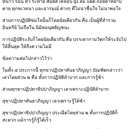
หนาว ร้อน หิว ระหาย สัมผัส เหลือบ ยุง ลม แดด ถ้อยคำหยาบ
คาย ทุกขเวทนา และอารมณ์ ต่างๆ ที่ไม่น่าชื่นใจ ไม่น่าพอใจ
ส่วนการปฏิบัติข่มใจนั้นก็โดยนัยเดียวกัน คือ เป็นผู้ที่สำรวม
อินทรีย์ ไม่ถือใน นิมิตอนุพยัญชนะ
การปฏิบัติระงับก็โดยนัยเดียวกัน คือ บรรเทากามวิตกให้ระงับไป
ให้สิ้นสุด ให้ถึงความไม่มี
ข้อความต่อไปกล่าวไว้ว่า
ในทั้ง ๔ ประการนี้ ทุกขาปฏิปทาทันธาภิญญา บัณฑิตกล่าวว่า
เลวโดยส่วน ๒ คือ ทั้งการปฏิบัติลำบาก และการรู้ช้า
ส่วนทุกขาปฏิปทาขิปปาภิญญา เลวเพราะปฏิบัติลำบาก
สุขาปฏิปทาทันธาภิญญา เลวเพราะรู้ได้ช้า
สุขาปฏิปทาขิปปาภิญญา ประณีตโดยส่วน ๒ ทั้งการปฏิบัติก็
สะดวก แม้การรู้ก็รู้ได้เร็ว