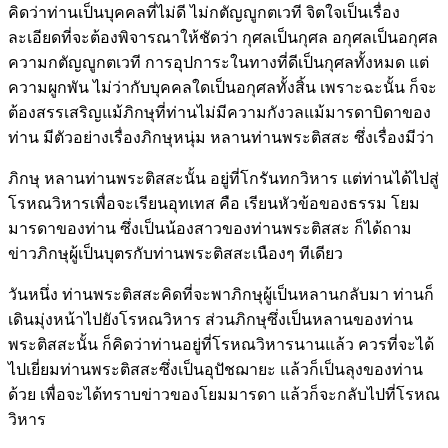
คิดว่าท่านเป็นบุคคลที่ไม่ดี ไม่กตัญญูกตเวที จิตใจเป็นเรื่อง
ละเอียดที่จะต้องพิจารณาให้ชัดว่า กุศลเป็นกุศล อกุศลเป็นอกุศล
ความกตัญญูกตเวที การอุปการะในทางที่ดีเป็นกุศลทั้งหมด แต่
ความผูกพัน ไม่ว่ากับบุคคลใดเป็นอกุศลทั้งสิ้น เพราะฉะนั้น ก็จะ
ต้องสรรเสริญแม้ภิกษุที่ท่านไม่มีความกังวลแม้มารดาบิดาของ
ท่าน มีตัวอย่างเรื่องภิกษุหนุ่ม หลานท่านพระติสสะ ซึ่งเรื่องมีว่า
ภิกษุ หลานท่านพระติสสะนั้น อยู่ที่โกรันทกวิหาร แต่ท่านได้ไปสู่
โรหณวิหารเพื่อจะเรียนอุทเทส คือ เรียนหัวข้อของธรรม โยม
มารดาของท่าน ซึ่งเป็นน้องสาวของท่านพระติสสะ ก็ได้ถาม
ข่าวภิกษุผู้เป็นบุตรกับท่านพระติสสะเนืองๆ ทีเดียว
วันหนึ่ง ท่านพระติสสะคิดที่จะพาภิกษุผู้เป็นหลานกลับมา ท่านก็
เดินมุ่งหน้าไปยังโรหณวิหาร ส่วนภิกษุซึ่งเป็นหลานของท่าน
พระติสสะนั้น ก็คิดว่าท่านอยู่ที่โรหณวิหารนานแล้ว ควรที่จะได้
ไปเยี่ยมท่านพระติสสะซึ่งเป็นอุปัชฌายะ แล้วก็เป็นลุงของท่าน
ด้วย เพื่อจะได้ทราบข่าวของโยมมารดา แล้วก็จะกลับไปที่โรหณ
วิหาร