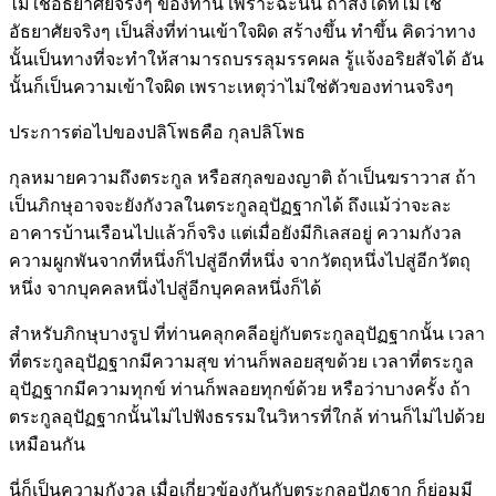
ไม่ใช่อัธยาศัยจริงๆ ของท่าน เพราะฉะนั้น ถ้าสิ่งใดที่ไม่ใช่
อัธยาศัยจริงๆ เป็นสิ่งที่ท่านเข้าใจผิด สร้างขึ้น ทำขึ้น คิดว่าทาง
นั้นเป็นทางที่จะทำให้สามารถบรรลุมรรคผล รู้แจ้งอริยสัจได้ อัน
นั้นก็เป็นความเข้าใจผิด เพราะเหตุว่าไม่ใช่ตัวของท่านจริงๆ
ประการต่อไปของปลิโพธคือ กุลปลิโพธ
กุลหมายความถึงตระกูล หรือสกุลของญาติ ถ้าเป็นฆราวาส ถ้า
เป็นภิกษุอาจจะยังกังวลในตระกูลอุปัฏฐากได้ ถึงแม้ว่าจะละ
อาคารบ้านเรือนไปแล้วก็จริง แต่เมื่อยังมีกิเลสอยู่ ความกังวล
ความผูกพันจากที่หนึ่งก็ไปสู่อีกที่หนึ่ง จากวัตถุหนึ่งไปสู่อีกวัตถุ
หนึ่ง จากบุคคลหนึ่งไปสู่อีกบุคคลหนึ่งก็ได้
สำหรับภิกษุบางรูป ที่ท่านคลุกคลีอยู่กับตระกูลอุปัฏฐากนั้น เวลา
ที่ตระกูลอุปัฏฐากมีความสุข ท่านก็พลอยสุขด้วย เวลาที่ตระกูล
อุปัฏฐากมีความทุกข์ ท่านก็พลอยทุกข์ด้วย หรือว่าบางครั้ง ถ้า
ตระกูลอุปัฏฐากนั้นไม่ไปฟังธรรมในวิหารที่ใกล้ ท่านก็ไม่ไปด้วย
เหมือนกัน
นี่ก็เป็นความกังวล เมื่อเกี่ยวข้องกันกับตระกูลอุปัฏฐาก ก็ย่อมมี