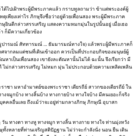
ะได้ไปเฝ้าพระผู้มีพระภาคแล้ว กราบทูลถามว่า ข้าแต่พระองค์ผู้
ด้วยเหตุเพียงเท่าไร ภิกษุจึงชื่อว่าอยู่ด้วยเพื่อนสอง พระผู้มีพระภาค
ภิกษุยินดีกล่าวสรรเสริญ แสดงความหมกมุ่นในรูปนั้นอยู่ เมื่อเธอ
า ก็มีความเกี่ยวข้อง
กรูปารมณ์ สัททารมณ์ ... ธัมมารมณ์ทางใจ) แล้วพระผู้มีพระภาคก็
 ปราศจากลมแต่ชนที่เดินเข้าออก ควรเป็นที่ประกอบกิจของมนุษย์ผู้
ตัณหาเป็นเพื่อนสอง เขายังละตัณหานั้นไม่ได้ ฉะนั้น จึงเรียกว่า มี
ยินดี ไม่กล่าวสรรเสริญ ไม่หมก มุ่น ไม่ประกอบด้วยความเพลิดเพลิน
า พระราชา มหาอำมาตย์ของพระราชา เดียรถีย์ สาวกของเดียรถีย์ ใน
้าง ทางจมูกบ้าง ทางลิ้นบ้าง ทางกายบ้าง ทางใจบ้าง มีคนเยอะก็จริง
บุคคลอื่นเลย ถึงแม้ว่าจะอยู่ท่ามกลางภิกษุ ภิกษุณี อุบาสก
กๆ วัน ทางตา ทางหู ทางจมูก ทางลิ้น ทางกาย ทางใจ ท่านมุ่งหวัง
ั้งหลายที่ท่านเจริญสติปัฏฐาน ไม่ว่าจะกำลังนั่ง นอน ยืน เดิน