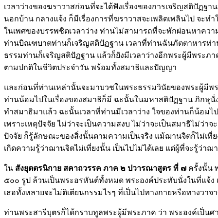
เวลาว่างของฆราวาสก่อนที่จะได้ฟังเรื่องของการเจริญสติปัฏฐานน
นอกบ้าน กลางแจ้ง ก็มีเรื่องการที่ฆราวาสจะเพลิดเพลินไป จะท
ในเพศของบรรพชิตเวลาว่าง ท่านไม่สามารถที่จะพักผ่อนหาความสน
ท่านบิณฑบาตท่านก็เจริญสติปัฏฐาน เวลาที่ท่านฉันภัตตาหารท่าน
ธรรมท่านก็เจริญสติปัฏฐาน แล้วก็ยังมีเวลาว่างอีกพระผู้มีพระภ
ตามปกติในชีวิตประจำวัน พร้อมทั้งสมาธิและปัญญา
และก่อนที่ท่านเหล่านั้นจะมาบวชในพระธรรมวินัยของพระผู้มีพระ
ท่านน้อมไปในเรื่องของสมาธิก็มี ฉะนั้นในมหาสติปัฏฐาน ภิกษุนั่
ทำสมาธิมาแล้ว ฉะนั้นเวลาที่ท่านมีเวลาว่าง ใจของท่านก็น้อมไปในเ
เพราะเหตุปัจจัย ไม่ว่าจะเป็นความสงบ ไม่ว่าจะเป็นสมาธิไม่ว่าจะเ
ปัจจัย ก็รู้ลักษณะของสิ่งนั้นตามความเป็นจริง แม้ฌานจิตก็ไม่เที่ย
เกิดความรู้ว่าฌานจิตไม่เที่ยงนั้น เป็นไปไม่ได้เลย แต่ผู้ที่จะรู้ว่
ใน
สังยุตตรนิกาย สคาถวรรค ภาค ๒ ปวารณาสูตร ที่ ๗
ครั้งนั้
๕๐๐ รูป ล้วนเป็นพระอรหันต์ทั้งหมด พระองค์ประทับนั่งในที่แจ้ง
เธอทั้งหลายจะไม่ติเตียนกรรมไรๆ ที่เป็นไปทางกายหรือทางวาจา
ท่านพระสารีบุตรก็ได้กราบทูลพระผู้มีพระภาค ว่า พระองค์เป็นศาส