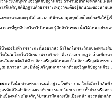
่าพระภิกษุท่านเจริญสติปัฏฐานด้วย ถ้าท่านอยากจะทำตามเพียงการเ
ก็เจริญสติปัฏฐานด้วย เพราะเหตุว่าจะต้องรู้ลักษณะของนามแล
ษณะของนามและรูปได้ แต่เวลาที่มีคนมาพูดคุยด้วยก็จะต้องฟังให้รู้เรื
ง เวลาที่พูดมีปากไหวไปไหมคะ รู้สึกตัวในขณะนั้นได้ไหม อย่างเจาะจงว
บ้างยังไม่ทั่ว เพราะฉะนั้นอย่ากลัว ถ้าโลกในพระวินัยของพระอริยเจ
กใดใน ๖ โลกในวินัยของพระอริยเจ้า ที่จะต้องปรากฏว่าเป็นเพียงนา
ัวตนในตอนต้นไม่มี จะต้องเจริญสติไหมคะ ก็ไม่ต้องเจริญสติ เพราะ
เจริญสมถภาวนา และมีทั้งผู้เจริญสมถภาวนาด้วยเจริญสติปัฏฐานด้วย 
 ๑๗๐
ครั้งนั้น ท่านพระอานนท์ อยู่ ณ โฆษิตาราม ใกล้เมืองโกสัมพี ท
บรรลุอรหัตต์ในสำนักของเราด้วยมรรค ๔ โดยประการทั้งปวง หรืออย
ป็นเบื้องหน้า เมื่อเจริญวิปัสสนามีสมถะเป็นเบื้องหน้า มรรคย่อมเก