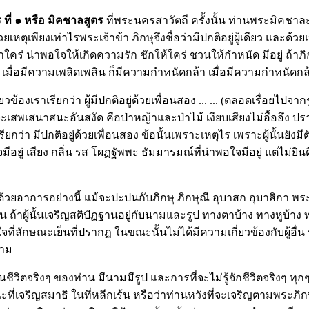
ี่ ๑ หรือ มิคชาลสูตร
ที่พระนครสาวัตถี ครั้งนั้น ท่านพระมิคชาล
นี้ ด้วยเหตุเพียงเท่าไรพระเจ้าข้า ภิกษุจึงชื่อว่ามีปกติอยู่ผู้เดียว และ
น่าใคร่ น่าพอใจให้เกิดความรัก ชักให้ใคร่ ชวนให้กำหนัด มีอยู่ ถ้า
 เมื่อมีความเพลิดเพลิน ก็มีความกำหนัดกล้า เมื่อมีความกำหนัดกล้
องเราเรียกว่า ผู้มีปกติอยู่ด้วยเพื่อนสอง ...
... (ตลอดเรื่อยไปจา
ถึงจะเสพเสนาสนะอันสงัด คือป่าหญ้าและป่าไม้ เงียบเสียงไม่อื้ออึง
ียกว่า มีปกติอยู่ด้วยเพื่อนส
อง ข้อนั้นเพราะเหตุไร เพราะผู้นั้นยังมี
มีอยู่ เสียง กลิ่น รส โผฏฐัพพะ ธัมมารมณ์ที่น่าพอใจมีอยู่ แต่ไม่
อยู่ด้วยอาการอย่างนี้ แม้จะปะปนกับภิกษุ ภิกษุณี อุบาสก อุบาสิก
ราะฉะนั้น ถ้าผู้นั้นเจริญสติปัฏฐานอยู่กับนามและรูป ทางตาบ้าง ทางหูบ
ที่ลักษณะเย็นที่ปรากฏ ในขณะนั้นไม่ได้มีความเกี่ยวข้องกับผู้อื่น 
ตาม
ีวิตจริงๆ ของท่าน มีนามมีรูป และการที่จะไม่รู้จักชีวิตจริงๆ ทุ
เจริญสมาธิ ในที่หลีกเร้น หรือว่าท่านหวังที่จะเจริญตามพระภิกษุท