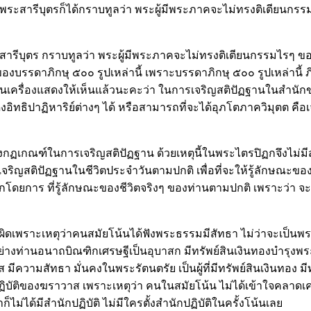
ระสารีบุตรก็ได้กราบทูลว่า พระผู้มีพระภาคจะไม่ทรงติเตียนกรรมไ
รีบุตร กราบทูลว่า พระผู้มีพระภาคจะไม่ทรงติเตียนกรรมไรๆ ของภิก
รดาภิกษุ ๕๐๐ รูปเหล่านี้ เพราะบรรดาภิกษุ ๕๐๐ รูปเหล่านี้ ภิกษุ 
เป็นเครื่องแสดงให้เห็นแล้วนะคะว่า ในการเจริญสติปัฏฐานในสำนักข
สดงอิทธิปาฏิหาริย์ต่างๆ ได้ หรือสามารถที่จะได้อุภโตภาควิมุตต คื
ด้ทรงวางกฏเกณฑ์ในการเจริญสติปัฏฐาน ด้วยเหตุนี้ในพระไตรปิฏกจึงไ
อยู่เจริญสติปัฏฐานในชีวิตประจำวันตามปกติ เพื่อที่จะให้รู้ลักษณะข
โดยการ ที่รู้ลักษณะของชีวิตจริงๆ ของท่านตามปกติ เพราะว่า จะ
ผิดเพราะเหตุว่าคนสมัยโน้นได้ฟังพระธรรมมีสัทธา ไม่ว่าจะเป็นพระเ
คล อย่างท่านอนาถบิณฑิกเศรษฐีเป็นอุบาสก มีทรัพย์สินเงินทองบำรุง
ีความสัทธา มั่นคงในพระรัตนตรัย เป็นผู้ที่มีทรัพย์สินเงินทอง มีทั
ิบัติของฆราวาส เพราะเหตุว่า คนในสมัยโน้น ไม่ได้เข้าใจคลาดเคลื่
็ไม่ได้มีสำนักปฏิบัติ ไม่มีใครตั้งสำนักปฏิบัติในครั้งโน้นเลย