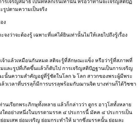
จริญสมาธิ เป็นที่หลีกเร้นเท่านั้น หรือว่าท่านจะเจริญสติปัฏ
ะรูปตามความเป็นจริง
่อง
่าจะต้องรู้ เฉพาะที่แค่ได้ยินเท่านั้นไม่ให้เลยไปถึงรู้เรื่อง
้าแล้วเหมือนกันหมด สติจะรู้ที่ลักษณะแข็ง หรือว่ารู้ที่สภาพที่
มและรูปที่เกิดขึ้นแล้วก็ดับไป การเจริญสติปัฏฐานเป็นการเจริญ
ฉะนั้นความสำคัญอยู่ที่รู้ชัดในโลก ๖ โลก สาวกของพระผู้มีพระ
แล้วเวลาที่บรรลุก็มีการบรรลุพร้อมกับฌานจิต บางท่านก็ได้วิชชา
่านเรียกพระภิกษุทั้งหลาย แล้วก็กล่าวว่า ดูกร อาวุโสทั้งหลาย
่างใดอย่างหนึ่งในบรรดามรรค ๔ ประการนี้ มัคค ๔ ประการเป็น
ิด ย่อมเสพ ย่อมเจริญ ย่อมกระทำให้ มากซึ่งมรรคนั้น ย่อมละ