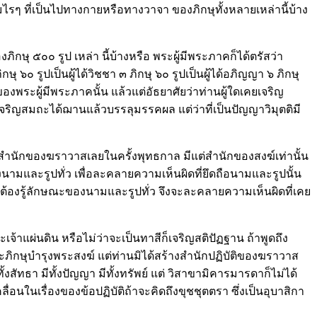
รๆ ที่เป็นไปทางกายหรือทางวาจา ของภิกษุทั้งหลายเหล่านี้บ้าง
ษุ ๕๐๐ รูป เหล่า นี้บ้างหรือ พระผู้มีพระภาคก็ได้ตรัสว่า
๖๐ รูปเป็นผู้ได้วิชชา ๓ ภิกษุ ๖๐ รูปเป็นผู้ได้อภิญญา ๖ ภิกษุ
องพระผู้มีพระภาคนั้น แล้วแต่อัธยาศัยว่าท่านผู้ใดเคยเจริญ
อเจริญสมถะได้ฌานแล้วบรรลุมรรคผล แต่ว่าที่เป็นปัญญาวิมุตติมี
ม่มีสำนักของฆราวาสเลยในครั้งพุทธกาล มีแต่สำนักของสงฆ์เท่านั้น
องนามและรูปทั่ว เพื่อละคลายความเห็นผิดที่ยึดถือนามและรูปนั้น
ต้องรู้ลักษณะของนามและรูปทั่ว จึงจะละคลายความเห็นผิดที่เคย
จ้าแผ่นดิน หรือไม่ว่าจะเป็นทาสีก็เจริญสติปัฏฐาน ถ้าพูดถึง
พระภิกษุบำรุงพระสงฆ์ แต่ท่านมิได้สร้างสำนักปฏิบัติของฆราวาส
้งสัทธา มีทั้งปัญญา มีทั้งทรัพย์ แต่ วิสาขามิคารมารดาก็ไม่ได้
อนในเรื่องของข้อปฏิบัติถ้าจะคิดถึงขุชชุตตรา ซึ่งเป็นอุบาสิกา