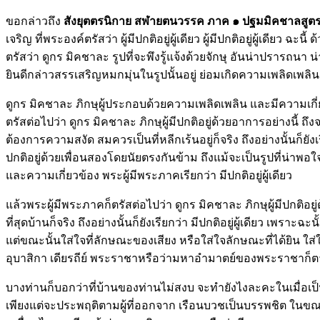
ขอกล่าวถึง
สังยุตตรนิกาย สฬายตนวรรค ภาค ๑ ปฐมมิคชาลสูตร ท
เจริญ
ที่พระองค์ตรัสว่า ผู้มีปกติอยู่ผู้เดียว ผู้มีปกติอยู่ผู้เดียว ฉะ
ตรัสว่า ดูกร มิคชาละ รูปที่จะพึงรู้แจ้งด้วยจักษุ อันน่าปรารถนา 
ยินดีกล่าวสรรเสริญหมกมุ่นในรูปนั้นอยู่ ย่อมเกิดความเพลิดเพลิน
ดูกร มิคชาละ ภิกษุผู้ประกอบด้วยความเพลิดเพลิน และมีความเกี่ยวข้
ตรัสต่อไปว่า ดูกร มิคชาละ ภิกษุผู้มีปกติอยู่ด้วยอาการอย่างนี้ 
ต้องการความสงัด สมควรเป็นที่หลีกเร้นอยู่ก็จริง ถึงอย่างนั้นก็ยังเร
ปกติอยู่ด้วยเพื่อนสอง
โดยนัยตรงกันข้าม ถึงแม้จะเป็นรูปที่น่าพอใจ
และความเกี่ยวข้อง พระผู้มีพระภาคเรียกว่า มีปกติอยู่ผู้เดียว
แล้วพระผู้มีพระภาคก็ตรัสต่อไปว่า ดูกร มิคชาละ ภิกษุผู้มีปกติ
ที่สุดบ้านก็จริง ถึงอย่างนั้นก็ยังเรียกว่า มีปกติอยู่ผู้เดียว เพ
แต่ขณะนั้นใส่ใจที่ลักษณะของเสียง หรือใส่ใจลักษณะที่ได้ยิน ใส่ใจ
อุบาสิกา เดียรถีย์ พระราชาหรือว่ามหาอำมาตย์ของพระราชาก็
บางท่านก็บอกว่าที่บ้านของท่านไม่สงบ จะทำยังไงละคะในเมื่อเป็นช
เพียงแต่จะประพฤติตามผู้ที่ออกจาก เรือนบวชเป็นบรรพชิต ในขณะที่