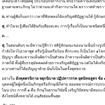
เคลื่อนไหว เหยียดคู้ ประกอบกิจการงาน หรือว่ามีความสงบเพราะว
ฐานตามพระภิกษุ ไม่ว่าท่านจะทำกิจการงานใด ฆราวาสทำฆราวาส
ถ.
ท่านผู้ฟังก็บอกว่า เวลาที่ฟังเพลงก็ยังเจริญสติปัฏฐานได้ รู้ลัก
สุ.
ทำไมจะรู้เพียงได้ยินกับเสียงละคะ การรู้เรื่องก็เป็นนามชนิดหนึ่
ถ.
...
สุ.
ในตอนต้นๆ จะมีความรู้สึกว่า สติรู้ลักษณะของนามนั้นบ้างรูปนี้
กำลังไหวไปเวลาพูด หรือรู้เย็นหรือร้อน ที่กระทบ ก็เป็นโลก ๑โล
ปัญญา เพื่อละความเห็นผิดว่าเป็นตัวตน ถ้าความเห็นผิดว่าเป็นต
ภาคก็มี ทั้งผู้ที่บรรลุมัคคผลด้วยการเจริญสติปัฏฐาน แต่ไม่ได้
๓ บางท่านก็ได้อภิญญาด้วย นั่นก็เป็นในครั้งพุทธกาล
อย่างใน
อังคุตตรนิกาย จตุกนิบาต ปฏิปทาวรรค ยุตนัทธสูตร ข้อ
บุคคลผู้ใดผู้หนึ่งเป็นภิกษุหรือภิกษุณีก็ตาม ย่อมพยากรณ์การ
ไฉน ประ การที่ ๑ คือ ภิกษุในธรรมวินัยนี้ เจริญวิปัสสนามีสมถะเ
สังโยชน์ทั้งหลายได้ อนุสัยย่อมสิ้นสุด