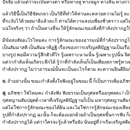
ปัจจัย แล้วแต่ว่าจะเป็นทางตา หรือทางหู ทางจมูก ทางลิ้น ทางก
แล้ววิธีนี้เป็นวิธีขัดเกลา เป็นวิธีที่ทำให้ท่านละคลายความไม่รู้ 
ที่ระงับไว้ด้วยสมาธิแล้วละก็ ท่านได้ความสงบเพียงชั่วคราว แต่ไม่รู
แน่ใจจริงๆ ว่า ถ้าเป็นทางที่จะให้รู้ลักษณะของสิ่งที่กำลังปรา
มีข้อสงสัยอะไรไหมคะ การรู้ลักษณะของอารมณ์ที่กำลังปรากฏโด
เป็นสัมมาสติ เป็นสัมมาทิฏฐิ เรื่องของการเจริญสติปัฏฐานเป็นเ
บางรูป พอมีความรู้สึกตัวทีไร รู้เฉพราะนามนั้น รู้เฉพาะรูปนั้น จ
แต่ว่ากำลังเห็นเกิดระลึกได้ รู้ว่าที่กำลังเห็นก็เป็นเพียงสภา
กำลังปรากฏ ไม่ว่าอารมณ์นั้นจะเป็นอะไรก็ตาม ละความยินดียิ
ถ.
ถ้าอย่างนั้น ขณะกำลังตั้งใจฟังอยู่ในขณะนี้ ก็เป็นการเพิ่มอภิ
สุ.
อภิชชา
ใช่ไหมคะ กำลังฟัง ฟังธรรมเป็นกุศลหรืออกุศลคะ?
เป็
กุศลญานสัมปยุตต์ เวลาที่เจริญสติปัฏฐานก็เป็น มหากุศลญานสัมป
แต่ไม่ใช่การรู้ลักษณะของได้ยิน และไม่ใช่การรู้ลักษณะของเสียง 
รูปที่กำลังปรากฏ ฉะนั้น ก็จะต้องแยกด้วยถ้าเป็นกุศลขั้นการฟัง 
กำลังปรากฏได้ แต่ว่าใครจะรู้แล้วหรือยัง นั่นอยู่ที่ว่าเริ่มเจริญส