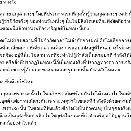
าย ทางใจ
ละคลาย อกุศลต่างๆ โ
ดยที่ประการแรกที่สุดนั้นรู้ว่าอกุศลต่างๆ เหล่านั
้ว่าชีวิตจริงๆ ของท่านวันหนึ่งๆ นั้นไม่มีสิ่งใดเลยที่จะพึงยึดถือว่
กฏในขณะนี้แล้วท่านจะต้องเจริญสติในขณะนี้เอง
ยไม่จำกัดสถานที่ ไม่จำกัดเวลา ไม่จำกัดอารมณ์ คือไม่เลือกอาร
รื่องที่ละเอียดมากทีเดียว ความต้องการแอบแฝงอยู่ที่ไหนอย่างไร
ิตจดจ้อง อยู่ที่นั่น ไม่สามารถที่จะทำให้รู้กำลังเห็นตามปกติ กำลั
พรู้ทางตา หรือสิ่งที่ปรากฏในขณะนี้ก็เป็นของจริงที่ปรากฏทางตา 
นร้ายด้วยการรู้ลักษณะของนามและรูปมากขึ้น ยังสงสัยไหมคะ
ชชาขึ้นด้วยใช่ไหม
นกุศล เพราะฉะนั้นไม่ใช่อภิชชา เกิดพร้อมกันไม่ได้ แต่ว่าไม่ใช่สต
ยุตต์ แต่อารมณ์ต่างกัน เพราะเหตุว่าในขณะที่กำลังฟังด้วยความตั
เพราะฉะนั้น ในขณะที่ฟังแล้วเข้าใจยังเป็นตัวตนอยู่ เป็นกุศลจริง
ก็ต้องเป็นกุศลขั้นการฟัง ไม่ใช่กุศลในขณะที่กำลังเจริญสติปัฏฐาน
ติมากน้อยเท่าไรแล้ว