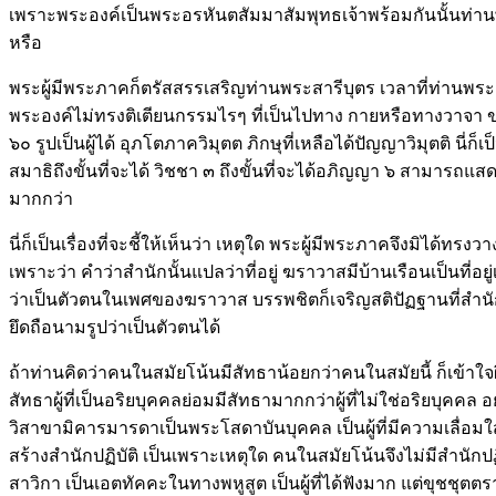
เพราะพระองค์เป็นพระอรหันตสัมมาสัมพุทธเจ้าพร้อมกันนั้นท่านพ
หรือ
พระผู้มีพระภาคก็ตรัสสรรเสริญท่านพระสารีบุตร เวลาที่ท่านพระสา
พระองค์ไม่ทรงติเตียนกรรมไรๆ ที่เป็นไปทาง กายหรือทางวาจา ของบร
๖๐ รูปเป็นผู้
ได้ อุภโตภาควิมุตต ภิกษุที่เหลือได้
ปัญญาวิมุตติ
นี่ก็
สมาธิถึงขั้นที่จะได้ วิชชา ๓ ถึงขั้นที่จะได้อภิญญา ๖ สามารถแ
มากกว่า
นี่ก็เป็นเรื่องที่จะชี้ให้เห็นว่า เหตุใด พระผู้มีพระภาคจึงมิไ
เพราะว่า คำว่าสำนักนั้นแปลว่าที่อยู่ ฆราวาสมีบ้านเรือนเป็นที่
ว่าเป็นตัวตนในเพศของฆราวาส บรรพชิตก็เจริญสติปัฏฐานที่สำนัก
ยึดถือนามรูปว่าเป็นตัวตนได้
ถ้าท่านคิดว่าคนในสมัยโน้นมีสัทธาน้อยกว่าคนในสมัยนี้ ก็เข้าใจ
สัทธาผู้ที่เป็นอริยบุคคลย่อมมีสัทธามากกว่าผู้ที่ไม่ใช่อริยบุค
วิสาขามิคารมารดาเป็นพระโสดาบันบุคคล เป็นผู้ที่มีความเลื่อมใส ม
สร้างสำนักปฏิบัติ เป็นเพราะเหตุใด คนในสมัยโน้นจึงไม่มีสำนักปฏ
สาวิกา เป็นเอตทัคคะในทางพหูสูต เป็นผู้ที่ได้ฟังมาก แต่ขุชชุตตราก