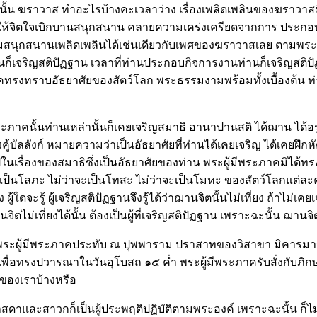
ั้น ฆราวาส ทำอะไรบ้างคะเวลาว่าง เรื่องเพลิดเพลินของฆราวาสมีม
ำให้จิตใจเบิกบานสนุกสนาน คลายความเคร่งเครียดจากการ ประกอบธุ
ุกสนานเพลิดเพลินได้เช่นเดียวกับเพศของฆราวาสเลย ตามพระวินัย
ก็เจริญสติปัฏฐาน เวลาที่ท่านประกอบกิจการงานท่านก็เจริญสติปัฏ
าคทรงทราบอัธยาศัยของสัตว์โลก พระธรรมงามพร้อมทั้งเบื้องต้น ท่
ภาคนั้นท่านเหล่านั้นก็เคยเจริญสมาธิ
อานาปานสติ
ได้ฌาน ได้อ
งคู้บัลลังก์ หมายความว่าเป็นอัธยาศัยที่ท่านได้เคยเจริญ ได้เคย
รื่องของสมาธิซึ่งเป็นอัธยาศัยของท่าน พระผู้มีพระภาคมิได้ทรงบังค
ป็นโลภะ ไม่ว่าจะเป็นโทสะ ไม่ว่าจะเป็นโมหะ ของสัตว์โลกแต่ละคนไม่
ง ผู้ใดจะรู้ ผู้เจริญสติปัฏฐานจึงรู้ได้ว่าฌานจิตนั้นไม่เที่ยง ถ้า
าฌานจิตไม่เที่ยงได้นั้น ต้องเป็นผู้ที่เจริญสติปัฏฐาน เพราะฉะนั้น ฌานจ
น พระผู้มีพระภาคประทับ ณ ปุพพาราม ปราสาทของวิสาขา มิคารม
 เพื่อทรงปวารณาในวันอุโบสถ ๑๕ ค่ำ พระผู้มีพระภาครับสั่งกับภิกษ
ของเราบ้างหรือ
ดาและสาวกก็เป็นผู้ประพฤติปฏิบัติตามพระองค์ เพราะฉะนั้น ก็ไม่มี