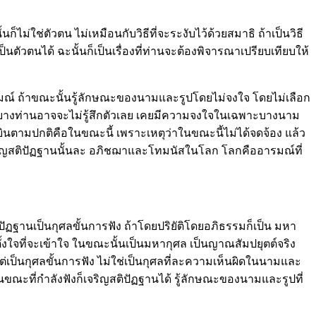
้นก็ไม่ใช่ตัวตน ไม่เหมือนกับวิธีที่จะระงับไว้ด้วยสมาธิ ถ้าเป็นวิธี
าเป็นตัวตนได้ ฉะนั้นก็เป็นเรื่องที่ท่านจะต้องพิจารณาเปรียบเทียบให้
มณ์ ถ้าขณะนั้นรู้ลักษณะของนามและรูปโดยไม่จงใจ โดยไม่เลือก
บ้างบางท่านอาจจะไม่รู้สึกตัวเลย เคยมีความจงใจในเฉพาะบางนาม
งได้ยินตามปกติคือในขณะนี้ เพราะเหตุว่าในขณะนี้ไม่ได้จดจ้อง แล้ว
การเจริญสติปัฏฐานนั้นละ อภิชฌาและโทมนัสในโลก
โลกคืออารมณ์ที่
ิปัฏฐานเป็นกุศลขั้นการฟัง ถ้าโดยปริยัติโดยอภิธรรมก็เป็น มหา
้งใจที่จะเข้าใจ ในขณะนั้นเป็นมหากุศล เป็นญาณสัมปยุตต์จริง
แต่เป็นกุศลขั้นการฟัง ไม่ใช่เป็นกุศลที่ละความเห็นผิดในนามและ
 ในขณะที่กำลังฟังก็เจริญสติปัฏฐานได้ รู้ลักษณะของนามและรูปที่