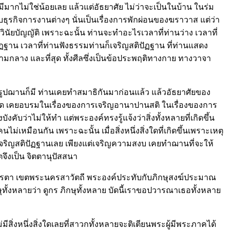
ากไม่ใช่น้อยเลย แล้วแต่อัธยาศัย ไม่ว่าจะเป็นในบ้าน ในร่ม
รกิจการงานต่างๆ นั่นเป็นเรื่องการพักผ่อนของฆราวาส แต่ว่า
บัญญัติ เพราะฉะนั้น ท่านจะทำอะไรเวลาที่ท่านว่าง เวลาที่
ฐาน เวลาที่ท่านฟังธรรมท่านก็เจริญสติปัฏฐาน ที่ท่านแสดง
ามกลาง และที่สุด ทั้งศีลซึ่งเป็นข้อประพฤติทางกาย ทางวาจา
รูปฌานก็มี ท่านเคยทำสมาธิกันมาก่อนแล้ว แล้วอัธยาศัยของ
ฝึกหัด เคยอบรมในเรื่องของการเจริญอานาปานสติ ในเรื่องของการ
ับว่าไม่ให้ทำ แต่พระองค์ทรงรู้แจ้งว่าสิ่งทั้งหลายที่เกิดขึ้น
เหมือนกัน เพราะฉะนั้น เมื่อสิ่งหนึ่งสิ่งใดที่เกิดขึ้นเพราะเหตุ
ไม่เคยเจริญสติปัฏฐานเลย เพียงแต่เจริญความสงบ เคยทำฌานที่จะให้
ิตจึงเป็น จิตตานุปัสสนา
ารตา เขตพระนครสาวัตถี พระองค์ประทับกับภิกษุสงฆ์ประมาณ
ุทั้งหลายว่า ดูกร ภิกษุทั้งหลาย บัดนี้เราขอปวารณาเธอทั้งหลาย
สิ่งหนึ่งสิ่งใดเลยที่สาวกทั้งหลายจะติเตียนพระผู้มีพระภาคได้