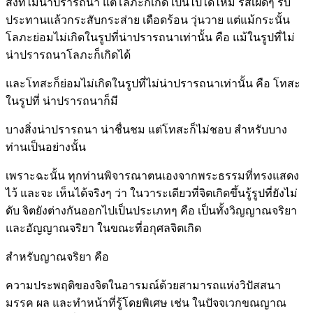
สิ่งที่ไม่น่าปรารถนา แต่โลภะก็เกิด เป็นไปได้ไหม รสเผ็ดๆ รับ
ประทานแล้วกระสับกระส่าย เดือดร้อน วุ่นวาย แต่แม้กระนั้น
โลภะย่อมไม่เกิดในรูปที่น่าปรารถนาเท่านั้น คือ แม้ในรูปที่ไม่
น่าปรารถนาโลภะก็เกิดได้
และโทสะก็ย่อมไม่เกิดในรูปที่ไม่น่าปรารถนาเท่านั้น คือ โทสะ
ในรูปที่ น่าปรารถนาก็มี
บางสิ่งน่าปรารถนา น่าชื่นชม แต่โทสะก็ไม่ชอบ สำหรับบาง
ท่านเป็นอย่างนั้น
เพราะฉะนั้น ทุกท่านพิจารณาตนเองจากพระธรรมที่ทรงแสดง
ไว้ และจะ เห็นได้จริงๆ ว่า ในวาระเดียวที่จิตเกิดขึ้นรู้รูปที่ยังไม่
ดับ จิตยังต่างกันออกไปเป็นประเภทๆ คือ เป็นทั้งวิญญาณจริยา
และอัญญาณจริยา ในขณะที่อกุศลจิตเกิด
สำหรับญาณจริยา คือ
ความประพฤติของจิตในอารมณ์ด้วยสามารถแห่งวิปัสสนา
มรรค ผล และทำหน้าที่รู้โดยพิเศษ เช่น ในปัจจเวกขณญาณ