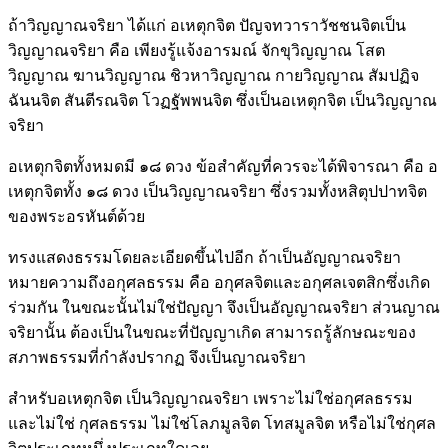
ถ้าวิญญาณจริยา ได้แก่ อเหตุกจิต ปัญจทวาราวัชชนจิตเป็น
วิญญาณจริยา คือ เพียงรู้แจ้งอารมณ์ จักขุวิญญาณ โสต
วิญญาณ ฆานวิญญาณ ชิวหาวิญญาณ กายวิญญาณ สัมปฏิจ
ฉันนจิต สันตีรณจิต โวฏฐัพพนจิต ซึ่งเป็นอเหตุกจิต เป็นวิญญาณ
จริยา
อเหตุกจิตทั้งหมดมี ๑๘ ดวง ข้อสำคัญที่ควรจะได้พิจารณา คือ อ
เหตุกจิตทั้ง ๑๘ ดวง เป็นวิญญาณจริยา ซึ่งรวมทั้งหสิตุปปาทจิต
ของพระอรหันต์ด้วย
ทรงแสดงธรรมโดยละเอียดขึ้นไปอีก ถ้าเป็นอัญญาณจริยา
หมายความถึงอกุศลธรรม คือ อกุศลจิตและอกุศลเจตสิกซึ่งเกิด
ร่วมกัน ในขณะนั้นไม่ใช่ปัญญา จึงเป็นอัญญาณจริยา ส่วนญาณ
จริยานั้น ต้องเป็นในขณะที่ปัญญาเกิด สามารถรู้ลักษณะของ
สภาพธรรมที่กำลังปรากฏ จึงเป็นญาณจริยา
สำหรับอเหตุกจิต เป็นวิญญาณจริยา เพราะไม่ใช่อกุศลธรรม
และไม่ใช่ กุศลธรรม ไม่ใช่โลภมูลจิต โทสมูลจิต หรือไม่ใช่กุศล