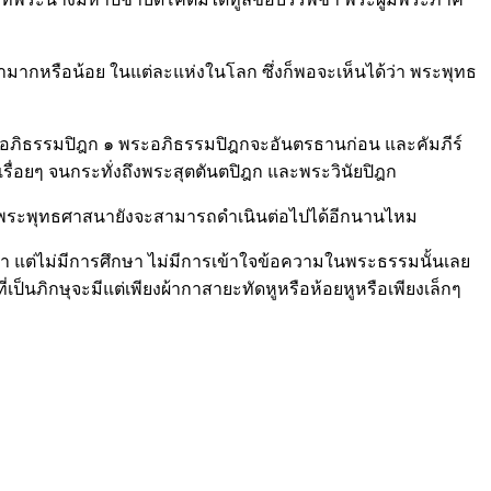
าสนามากหรือน้อย ในแต่ละแห่งในโลก ซึ่งก็พอจะเห็นได้ว่า พระพุทธ
ระอภิธรรมปิฎก ๑ พระอภิธรรมปิฎกจะอันตรธานก่อน และคัมภีร์
เรื่อยๆ จนกระทั่งถึงพระสุตตันตปิฎก และพระวินัยปิฎก
นยุคนี้พระพุทธศาสนายังจะสามารถดำเนินต่อไปได้อีกนานไหม
 แต่ไม่มีการศึกษา ไม่มีการเข้าใจข้อความในพระธรรมนั้นเลย
เป็นภิกษุจะมีแต่เพียงผ้ากาสายะทัดหูหรือห้อยหูหรือเพียงเล็กๆ