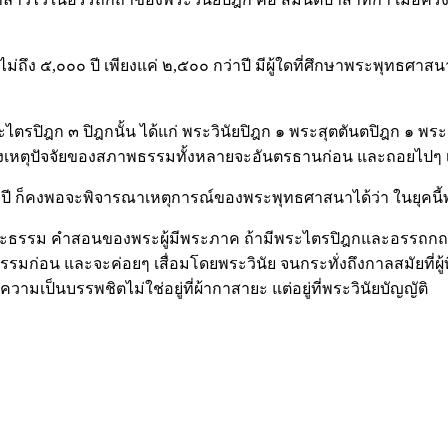
งไม่ถึง ๕,๐๐๐ ปี เพียงแค่ ๒,๕๐๐ กว่าปี มีผู้ใดที่ศึกษาพระพุทธศ
ตรปิฎก ๓ ปิฎกนั้น ได้แก่ พระวินัยปิฎก ๑ พระสุตตันตปิฎก ๑ พ
ึ่งแสดงเหตุปัจจัยของสภาพธรรมทั้งหลายจะอันตรธานก่อน และถอยไปๆ 
่ถึง ๕,๐๐๐ ปี ก็คงพอจะพิจารณาเหตุการณ์ของพระพุทธศาสนาได้ว่า ใ
าพระธรรม คำสอนของพระผู้มีพระภาค ถ้ามีพระไตรปิฎกและอรรถกถา
มก่อน และจะค่อยๆ เสื่อมโดยพระวินัย จนกระทั่งถึงกาลสมัยที่ผู้ที่
วามเป็นบรรพชิตไม่ใช่อยู่ที่ผ้ากาสายะ แต่อยู่ที่พระวินัยบัญญัติ