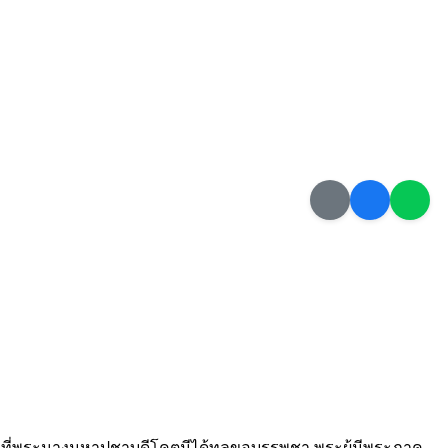
รั้งที่พระนางมหาปชาบดีโคตมีได้ทูลขอบรรพชา พระผู้มีพระภาค