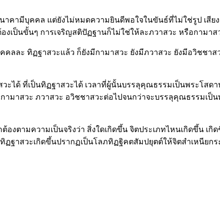
นาคามีบุคคล แต่ยังไม่หมดความยินดีพอใจในขันธ์ที่ไม่ใช่รูป เสียง 
ลสต้องเป็นขั้นๆ การเจริญสติปัฏฐานก็ไม่ใช่ให้ละภวาสวะ หรือกาม
นบุคคลละ ทิฏฐาสวะแล้ว ก็ยังมีกามาสวะ ยังมีภวาสวะ ยังมีอวิช
าสวะได้ ที่เป็นทิฏฐาสวะได้ เวลาที่ผู้นั้นบรรลุคุณธรรมเป็นพระโสดา
ของกามาสวะ ภวาสวะ อวิชชาสวะต่อไปจนกว่าจะบรรลุคุณธรรมเป็
้องตามความเป็นจริงว่า สิ่งใดเกิดขึ้น จิตประเภทไหนเกิดขึ้น เกิดขึ้
ีทิฏฐาสวะเกิดขึ้นปรากฏเป็นโลภทิฏฐิคตสัมปยุตต์ให้จิตสำเหนียกระ