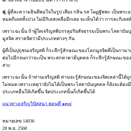
สุ.
ผู้ที่ละความยินดีพอใจในรูป เสียง กลิ่น รส โผฏฐัพพะ เป็นพระอ
หมดกิเลสทั้งปวง ไม่มีกิเลสเหลืออีกเลย จะเห็นได้ว่า การละกิเ
เพราะฉะนั้น ถ้าผู้ใดเจริญสติบรรลุอริยสัจธรรมเป็นพระโสดาบั
มูลจิต สราคจิตว่ามีประเภทต่างๆ กัน
ผู้ที่เป็นปุถุชนเจริญสติ ก็ระลึกรู้ลักษณะของโลภมูลจิตที่เป็นกาม
ต่อไปอีกจนกว่าจะเป็น พระสกทาคามีบุคคล ก็ระลึกรู้ลักษณะ
สวะ
เพราะฉะนั้น ถ้าท่านเจริญสติ ท่านจะรู้ลักษณะของจิตเหล่านี้ได้ถูกต
ไม่หมด เพราะเหตุว่ายังไม่ได้เป็นพระโสดาบันบุคคล ก็ยังจะต้องม
ประเภทอื่นให้เกิดขึ้น จิตประเภทนั้นก็เกิดขึ้นได้
แนวทางเจริญวิปัสสนา ตอนที่ ๑๓๔
หมายเลข 14036
28 พ.ย. 2568