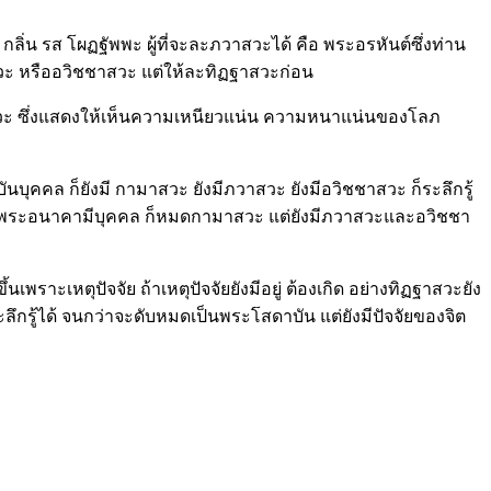
กลิ่น รส โผฏฐัพพะ ผู้ที่จะละภวาสวะได้ คือ พระอรหันต์ซึ่งท่าน
าสวะ หรืออวิชชาสวะ แต่ให้ละทิฏฐาสวะก่อน
ชาสวะ ซึ่งแสดงให้เห็นความเหนียวแน่น ความหนาแน่นของโลภ
บันบุคคล ก็ยังมี กามาสวะ ยังมีภวาสวะ ยังมีอวิชชาสวะ ก็ระลึกรู้
นพระอนาคามีบุคคล ก็หมดกามาสวะ แต่ยังมีภวาสวะและอวิชชา
นเพราะเหตุปัจจัย ถ้าเหตุปัจจัยยังมีอยู่ ต้องเกิด อย่างทิฏฐาสวะยัง
ลึกรู้ได้ จนกว่าจะดับหมดเป็นพระโสดาบัน แต่ยังมีปัจจัยของจิต