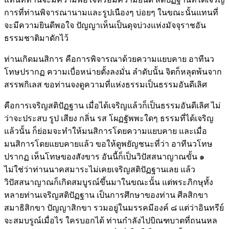
การที่ท่านพิจารณานามและรูปเนืองๆ บ่อยๆ ในขณะนั้นแทนที่
จะมีความยินดีพอใจ ปัญญาเห็นเป็นดุจบ่วงแห่งมัจจุราชอัน
ธรรมชาติมาดักไว้
ท่านเกิดมนสิการ คือการพิจารณาด้วยความแยบคาย อาทีนว
โทษปรากฏ ความเบื่อหน่ายตั้งลงมั่น ลำดับนั้น จิตก็หลุดพ้นจาก
สรรพกิเลส ขอท่านจงดูความที่แห่งธรรมเป็นธรรมอันดีเลิศ
คือการเจริญสติปัฏฐาน เมื่อได้เจริญแล้วก็เป็นธรรมอันดีเลิศ ไม่
ว่าจะประสบ รูป เสียง กลิ่น รส โผฏฐัพพะใดๆ ธรรมที่ได้เจริญ
แล้วนั้น ก็ย่อมจะทำให้มนสิการโดยความแยบคาย และเมื่อ
มนสิการโดยแยบคายแล้ว ขอให้ดูพยัญชนะที่ว่า อาทีนวโทษ
ปรากฏ เห็นโทษของสังขาร อันนี้ก็เป็นวิปัสสนาญาณขั้น ๑
ไม่ใช่ว่าท่านนาคสมาระไม่เคยเจริญสติปัฏฐานเลย แล้ว
วิปัสสนาญาณก็เกิดสมบูรณ์ขึ้นมาในขณะนั้น แต่พระภิกษุทั้ง
หลายท่านเจริญสติปัฏฐาน เป็นการศึกษาของท่าน ศีลสิกขา
สมาธิสิกขา ปัญญาสิกขา รวมอยู่ในมรรคมีองค์ ๘ แต่ว่าอินทรีย์
จะสมบรูณ์เมื่อไร ใครบอกได้ ท่านกำลังไปบิณฑบาตที่ถนนหล