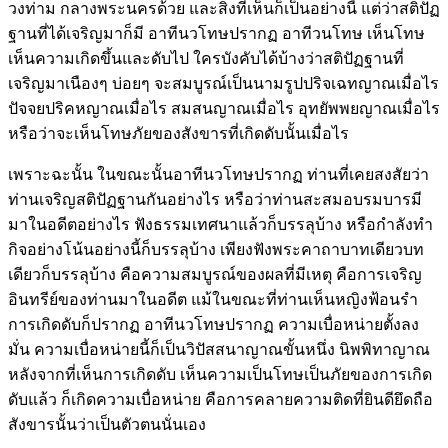
วงท่าม กลางพระนครด้วย และสิ่งที่เห็นก็เป็นอย่างนี้ แต่ว่าสติปัฏ
ฐานที่ได้เจริญมาก็มี อาทีนวโทษปรากฏ อาทีวนโทษ เห็นโทษ
เห็นความเกิดขึ้นและดับไป ใครบังคับได้บ้างว่าสติปัฏฐานที่
เจริญมาเนืองๆ บ่อยๆ จะสมบูรณ์เป็นนามรูปปริจเฉทญาณเมื่อไร
ปัจจยปริคหญาณเมื่อไร สมสนญาณเมื่อไร อุทยัพพยญาณเมื่อไร
หรือว่าจะเห็นโทษภัยของสังขารที่เกิดดับนั้นเมื่อไร
เพราะฉะนั้น ในขณะนั้นอาทีนวโทษปรากฏ ท่านที่เคยสงสัยว่า
ท่านเจริญสติปัฏฐานกันอย่างไร หรือว่าท่านสะสมอบรมบารมี
มาในอดีตอย่างไร ฟังธรรมเทศนาแล้วก็บรรลุบ้าง หรือกำลังทำ
กิจอย่างโน้นอย่างนี้ก็บรรลุบ้าง เพียงฟังพระคาถาบาทเดียวบท
เดียวก็บรรลุบ้าง คือความสมบูรณ์ของผลที่มีเหตุ คือการเจริญ
อินทรีย์ของท่านมาในอดีต แม้ในขณะที่ท่านเห็นหญิงฟ้อนรำ
การเกิดดับก็ปรากฏ อาทีนวโทษปรากฏ ความเบื่อหน่ายตั้งลง
มั่น ความเบื่อหน่ายนี้ก็เป็นวิปัสสนาญาณขั้นหนึ่ง นิพพิทาญาณ
หลังจากที่เห็นการเกิดดับ เห็นความเป็นโทษเป็นภัยของการเกิด
ดับแล้ว ก็เกิดความเบื่อหน่าย คือการคลายความติดที่ยินดียึดถือ
สังขารนั้นว่าเป็นตัวตนนั่นเอง