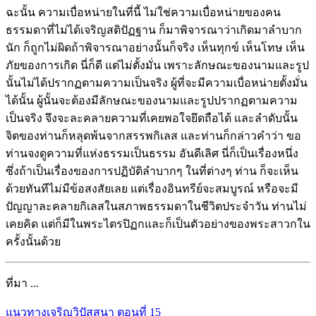
ฉะนั้น ความเบื่อหน่ายในที่นี้ ไม่ใช่ความเบื่อหน่ายของคน
ธรรมดาที่ไม่ได้เจริญสติปัฏฐาน ก็มาพิจารณาว่าเกิดมาลำบาก
นัก ก็ถูกไม่ผิดถ้าพิจารณาอย่างนั้นก็จริง เห็นทุกข์ เห็นโทษ เห็น
ภัยของการเกิด นี่ก็ดี แต่ไม่ตั้งมั่น เพราะลักษณะของนามและรูป
นั้นไม่ได้ปรากฏตามความเป็นจริง ผู้ที่จะมีความเบื่อหน่ายตั้งมั่น
ได้นั้น ผู้นั้นจะต้องมีลักษณะของนามและรูปปรากฏตามความ
เป็นจริง จึงจะละคลายความที่เคยพอใจยึดถือได้ และลำดับนั้น
จิตของท่านก็หลุดพ้นจากสรรพกิเลส และท่านก็กล่าวคำว่า ขอ
ท่านจงดูความที่แห่งธรรมเป็นธรรม อันดีเลิศ นี่ก็เป็นเรื่องหนึ่ง
ซึ่งถ้าเป็นเรื่องของการปฏิบัติลำบากๆ ในที่ต่างๆ ท่าน ก็จะเห็น
ด้วยทันทีไม่มีข้อสงสัยเลย แต่เรื่องอินทรีย์จะสมบูรณ์ หรือจะมี
ปัญญาละคลายกิเลสในสภาพธรรมดาในชีวิตประจำวัน ท่านไม่
เคยคิด แต่ก็มีในพระไตรปิฏกและก็เป็นตัวอย่างของพระสาวกใน
ครั้งนั้นด้วย
ที่มา ...
แนวทางเจริญวิปัสสนา ตอนที่ 15