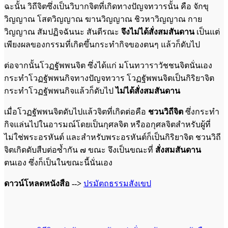
ฉะนั้น วิถีจิตซึ่งเป็นวิบากจิตที่เกิดทางปัญจทวารนั้น คือ จักขุ
วิญญาณ โสตวิญญาณ ฆานวิญญาณ ชิวหาวิญญาณ กาย
วิญญาณ สัมปฏิจฉันนะ สันตีรณะ
จึงไม่ได้สั่งสมสันดาน
เป็นแต่
เพียงผลของกรรมที่เกิดขึ้นกระทำกิจของตนๆ แล้วก็ดับไป
ต่อจากนั้นโวฏฐัพพนจิต ซึ่งได้แก่ มโนทวาราวัชชนจิตนั่นเอง
กระทำโวฏฐัพพนกิจทางปัญจทวาร โวฏฐัพพนจิตเป็นกิริยาจิต
กระทำโวฏฐัพพนกิจแล้วก็ดับไป
ไม่ได้สั่งสมสันดาน
เมื่อโวฏฐัพพนจิตดับไปแล้วจิตที่เกิดต่อคือ
ชวนวิถีจิต
ซึ่งกระทำ
กิจแล่นไปในอารมณ์โดยเป็นกุศลจิต หรืออกุศลจิตสำหรับผู้ที่
ไม่ใช่พระอรหันต์ และสำหรับพระอรหันต์ก็เป็นกิริยาจิต ชวนวิถี
จิตเกิดดับสืบต่อซ้ำกัน ๗ ขณะ จึงเป็นขณะที่
สั่งสมสันดาน
ตนเอง ซึ่งก็เป็นในขณะนี้นั่นเอง
ดาวน์โหลดหนังสือ -->
ปรมัตถธรรมสังเขป