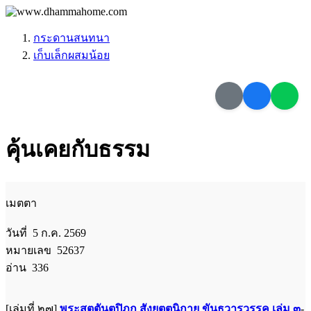
กระดานสนทนา
เก็บเล็กผสมน้อย
คุ้นเคยกับธรรม
เมตตา
วันที่ 5 ก.ค. 2569
หมายเลข 52637
อ่าน 336
[เล่มที่ ๒๗]
พระสุตตันตปิฎก สังยุตตนิกาย ขันธวารวรรค เล่ม ๓
-