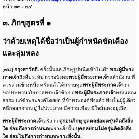
หน้า ๗๓ - ๗๔
๓. ภิกขุสูตรที่ ๑
ว่าด้วยเหตุได้ชื่อว่าเป็นผู้กำหนัดขัดเคือง
และลุ่มหลง
[๗๔]
กรุงสาวัตถี.
ครั้งนั้นแล ภิกษุรูปหนึ่งเข้าไปเฝ้า
พระผู้มีพระ
ภาคเจ้า
ถึงที่ประทับ ถวายบังคม
พระผู้มีพระภาคเจ้า
แล้วนั่ง ณ ที่
ควรส่วนข้างหนึ่ง ครั้นแล้วได้กราบทูล
พระผู้มีพระภาคเจ้า
ว่า
ขอประทานวโรกาสพระเจ้าข้า ขอ
พระผู้มีพระภาคเจ้า
ทรงแสดง
ธรรม แก่ข้าพระองค์โดยย่อ ที่ข้าพระองค์ฟังแล้ว พึงเป็นผู้ผู้เดียว
หลีกออกจากหมู่ ไม่ประมาท มีความเพียร มีใจมั่นคงอยู่เถิด.
พระผู้มีพระภาคเจ้า
ตรัสว่า
ดูก่อนภิกษุ บุคคลย่อมครุ่นคิดถึงสิ่ง
ใด ย่อมถึงการกำหนด
เพราะสิ่งนั้น
บุคคลย่อมไม่ครุ่นคิดถึงสิ่ง
ใด ย่อมไม่ถึงการกำหนดเพราะสิ่งนั้น.