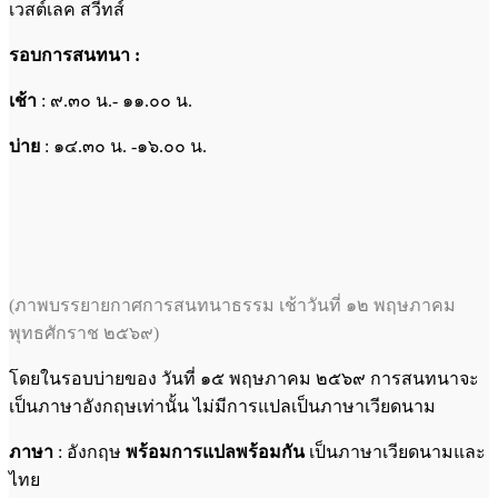
เวสต์เลค สวีทส์
รอบการสนทนา :
เช้า
: ๙.๓๐ น.- ๑๑.๐๐ น.
บ่าย
: ๑๔.๓๐ น. -๑๖.๐๐ น.
(ภาพบรรยายกาศการสนทนาธรรม เช้าวันที่ ๑๒ พฤษภาคม
พุทธศักราช ๒๕๖๙)
โดยในรอบบ่ายของ วันที่ ๑๕ พฤษภาคม ๒๕๖๙ การสนทนาจะ
เป็นภาษาอังกฤษเท่านั้น ไม่มีการแปลเป็นภาษาเวียดนาม
ภาษา
: อังกฤษ
พร้อมการแปลพร้อมกัน
เป็นภาษาเวียดนามและ
ไทย