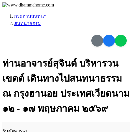
กระดานสนทนา
สนทนาธรรม
ท่านอาจารย์สุจินต์ บริหารวน
เขตต์ เดินทางไปสนทนาธรรม
ณ กรุงฮานอย ประเทศเวียดนาม
๑๒ - ๑๗ พฤษภาคม ๒๕๖๙
วันชัย๒๕๐๔