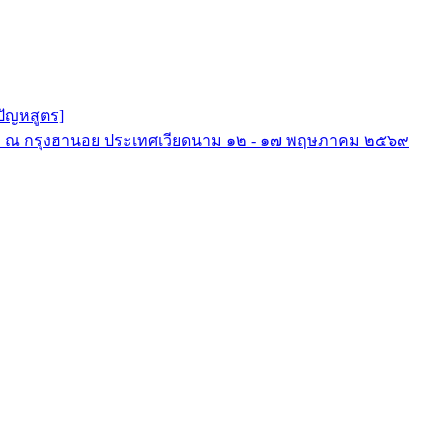
ปัญหสูตร]
รรม ณ กรุงฮานอย ประเทศเวียดนาม ๑๒ - ๑๗ พฤษภาคม ๒๕๖๙