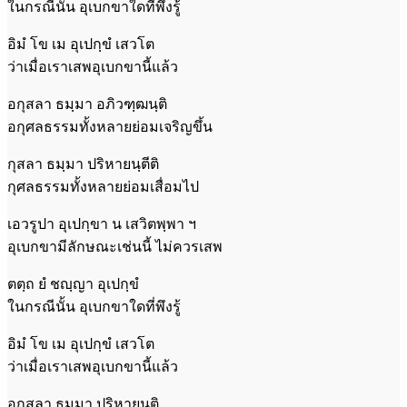
ในกรณีนั้น อุเบกขาใดที่พึงรู้
อิมํ โข เม อุเปกฺขํ เสวโต
ว่าเมื่อเราเสพอุเบกขานี้แล้ว
อกุสลา ธมฺมา อภิวฑฺฒนฺติ
อกุศลธรรมทั้งหลายย่อมเจริญขึ้น
กุสลา ธมฺมา ปริหายนฺตีติ
กุศลธรรมทั้งหลายย่อมเสื่อมไป
เอวรูปา อุเปกฺขา น เสวิตพฺพา ฯ
อุเบกขามีลักษณะเช่นนี้ ไม่ควรเสพ
ตตฺถ ยํ ชญฺญา อุเปกฺขํ
ในกรณีนั้น อุเบกขาใดที่พึงรู้
อิมํ โข เม อุเปกฺขํ เสวโต
ว่าเมื่อเราเสพอุเบกขานี้แล้ว
อกุสลา ธมฺมา ปริหายนฺติ