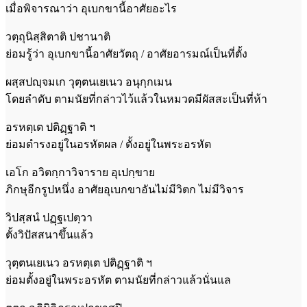
เมื่อพิจารณาว่า อุเบกขานี้อาศัยอะไร
วตฺถุนิสฺสิตาติ ปชานาติ
ย่อมรู้ว่า อุเบกขานี้อาศัยวัตถุ / อาศัยอารมณ์เป็นที่ตั้ง
ผสฺสปญฺจมเก วุตฺตนเยเนว อนุกฺกเมน
โดยลำดับ ตามนัยที่กล่าวไว้แล้วในหมวดมีผัสสะเป็นที่ห้า
อรหตฺเต ปติฏฺฐาติ ฯ
ย่อมดำรงอยู่ในอรหัตผล / ตั้งอยู่ในพระอรหัต
เอโก อวิตกฺกาวิจาราย อุเปกฺขาย
ภิกษุอีกรูปหนึ่ง อาศัยอุเบกขาอันไม่มีวิตก ไม่มีวิจาร
วิปสฺสนํ ปฏฺฐเปตฺวา
ตั้งวิปัสสนาขึ้นแล้ว
วุตฺตนเยเนว อรหตฺเต ปติฏฺฐาติ ฯ
ย่อมตั้งอยู่ในพระอรหัต ตามนัยที่กล่าวแล้วนั่นแล