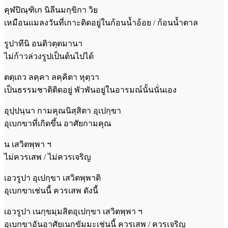
คุฬปิณฺฑิเก นิลีนมกฺขิกา วิย
เหมือนแมลงวันที่เกาะติดอยู่ในก้อนน้ำอ้อย / ก้อนน้ำตาล
รูปาทีนิ อนติวตฺตมานา
ไม่ก้าวล่วงรูปเป็นต้นไปได้
ตตฺเถว ลคฺคา ลคฺคิตา หุตฺวา
เป็นธรรมชาติติดอยู่ พัวพันอยู่ในอารมณ์นั้นนั่นเอง
อุปฺปนฺนา กามคุณนิสฺสิตา อุเปกฺขา
อุเบกขาที่เกิดขึ้น อาศัยกามคุณ
น เสวิตพฺพา ฯ
ไม่ควรเสพ / ไม่ควรเจริญ
เอวรูปา อุเปกฺขา เสวิตพฺพาติ
อุเบกขาเช่นนี้ ควรเสพ ดังนี้
เอวรูปา เนกฺขมฺมสิตอุเปกฺขา เสวิตพฺพา ฯ
อุเบกขาอันอาศัยเนกขัมมะเช่นนี้ ควรเสพ / ควรเจริญ