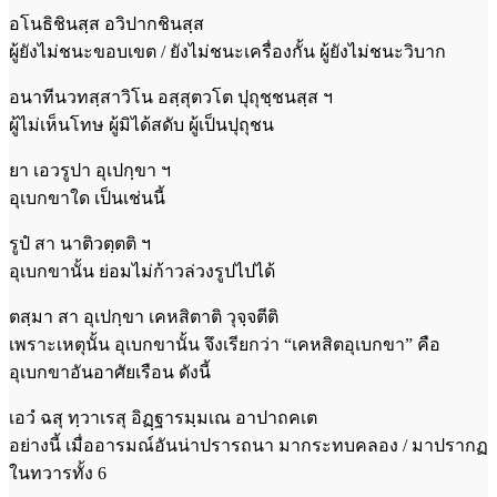
อโนธิชินสฺส อวิปากชินสฺส
ผู้ยังไม่ชนะขอบเขต / ยังไม่ชนะเครื่องกั้น ผู้ยังไม่ชนะวิบาก
อนาทีนวทสฺสาวิโน อสฺสุตวโต ปุถุชฺชนสฺส ฯ
ผู้ไม่เห็นโทษ ผู้มิได้สดับ ผู้เป็นปุถุชน
ยา เอวรูปา อุเปกฺขา ฯ
อุเบกขาใด เป็นเช่นนี้
รูปํ สา นาติวตฺตติ ฯ
อุเบกขานั้น ย่อมไม่ก้าวล่วงรูปไปได้
ตสฺมา สา อุเปกฺขา เคหสิตาติ วุจฺจตีติ
เพราะเหตุนั้น อุเบกขานั้น จึงเรียกว่า “เคหสิตอุเบกขา” คือ
อุเบกขาอันอาศัยเรือน ดังนี้
เอวํ ฉสุ ทฺวาเรสุ อิฏฺฐารมฺมเณ อาปาถคเต
อย่างนี้ เมื่ออารมณ์อันน่าปรารถนา มากระทบคลอง / มาปรากฏ
ในทวารทั้ง 6