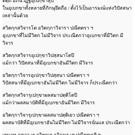
ตตฺถ อภินิวิฏฺฐอุเปกฺขาสุปิ
ในอุเบกขาทั้งหลายที่ภิกษุยึดถือ / ตั้งไว้เป็นอารมณ์แห่งวิปัสสนา
เหล่านั้นด้วย
สวิตกฺกสวิจารโต อวิตกฺกาวิจารา ปณีตตรา ฯ
อุเบกขาที่ไม่มีวิตก ไม่มีวิจาร ประณีตกว่าอุเบกขาที่มีวิตก มี
วิจาร
สวิตกฺกสวิจารอุเปกฺขาวิปสฺสนาโตปิ
แม้กว่า วิปัสสนาที่มีอุเบกขาอันมีวิตก มีวิจาร
อวิตกฺกาวิจารอุเปกฺขาวิปสฺสนา ปณีตตรา ฯ
วิปัสสนาที่มีอุเบกขาอันไม่มีวิตก ไม่มีวิจาร ก็ประณีตกว่า
สวิตกฺกสวิจารุเปกฺขาผลสมาปตฺติโตปิ
แม้กว่าผลสมาบัติที่มีอุเบกขาอันมีวิตก มีวิจาร
อวิตกฺกาวิจารุเปกฺขาผลสมาปตฺติเยว ปณีตตรา ฯ
ผลสมาบัติที่มีอุเบกขาอันไม่มีวิตก ไม่มีวิจารนั่นแล ประณีตกว่า
เตนาห ภควา เย อวิตกฺเก อวิจาเร เต ปณีตตเรติ ฯ