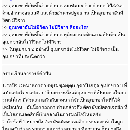
>> อุเบกขาที่เกิดขึ้นด้วยอำนาจเนกขัมมะ ด้วยอำนาจวิปัสสนา
ด้วยอำนาจอนุสสติ และด้วยอำนาจปฐมฌาน เป็นอุเบกขาอันมี
วิตก มีวิจาร
>>
อุเบกขาอันไม่มีวิตก ไม่มีวิจาร คืออะไร?
>> อุเบกขาที่เกิดขึ้นด้วยอำนาจทุติยฌาน ตติยฌาน เป็นต้น เป็น
อุเบกขาอันไม่มีวิตก ไม่มีวิจาร
>> ในอุเบกขา ๒ อย่างนี้ อุเบกขาอันไม่มีวิตก ไม่มีวิจาร เป็น
อุเบกขาที่ประณีตกว่า
กราบเรียนอาจารย์คำปั่น
1. "อปิจ เวทนาสภาคา ตตฺรมชฺฌตฺตุเปกฺขาปิ เอตฺถ อุเปกฺขาว ฯ ที่
ฉบับแปลไทย แปลว่า "อีกอย่างหนึ่งแม้อุเบกขาที่เป็นกลางในอา
รมณ์นั้นๆ มีส่วนเสมอกันกับเวทนา ก็จัดเป็นอุเบกขาในที่นี้ได้
เหมือนกัน." อันนี้อรรถกถา ท่านกล่าวถึง ตัตรมัชฌัตตาเจตสิก ที่
เป็นโสภณเจตสิกที่เป็นกลางในอารมณ์ใช่ไหมครับ
2. ถ้าข้อที่ 1 หมายถึง ตัตรมัชฌัตตาเจตสิก กระผมจะเข้าใจถูก
ไหมครับว่า อรรถกถา แสดงว่า อุเบกขา ที่ควรเสพ ก็หมายถึง