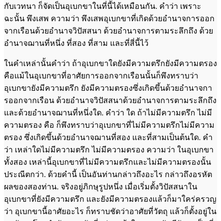
กับเวทนา ก็จัดเป็นอุเบกขาในที่นี้ได้เหมือนกัน. คําว่า เพราะ
ฉะนั้น พึงเสพ ความว่า พึงเสพอุเบกขาที่เกิดด้วยอํานาจการออก
จากเรือนด้วยอํานาจวิปัสสนา ด้วยอํานาจการตามระลึกถึง ด้วย
อํานาจฌานที่หนึ่ง ที่สอง ที่สาม และที่สี่นี้ไว้
ในคําเหล่านั้นคําว่า ถ้าอุเบกขาใดยังมีความตรึกยังมีความตรอง
คือแม้ในอุเบกขาที่อาศัยการออกจากเรือนนั้นก็พึงทราบว่า
อุเบกขายังมีความตรึก ยังมีความตรองซึ่งเกิดขึ้นด้วยอํานาจกา
รออกจากเรือน ด้วยอํานาจวิปัสสนาด้วยอํานาจการตามระลึกถึง
และด้วยอํานาจฌานที่หนึ่งใด. คําว่า ใด ถ้าไม่มีความตรึก ไม่มี
ความตรอง คือ ก็พึงทราบว่าอุเบกขาที่ไม่มีความตรึกไม่มีความ
ตรอง ซึ่งเกิดขึ้นด้วยอํานาจฌานที่สอง และที่สามเป็นต้นใด. คํา
ว่า เหล่าใดไม่มีความตรึก ไม่มีความตรอง ความว่า ในอุเบกขา
ทั้งสอง เหล่านี้อุเบกขาที่ไม่มีความตรึกและไม่มีความตรองนั้น
ประณีตกว่า. ด้วยคํานี้ เป็นอันท่านกล่าวถึงอะไร กล่าวถึงอรหัต
ผลของสองท่าน. จริงอยู่ภิกษุรูปหนึ่ง เมื่อเริ่มตั้งวิปัสสนาใน
อุเบกขาที่ยังมีความตรึก และยังมีความตรองแล้วก็มาใคร่ครวญ
ว่า อุเบกขานี้อาศัยอะไร ก็ทราบชัดว่าอาศัยที่วัตถุ แล้วก็ตั้งอยู่ใน