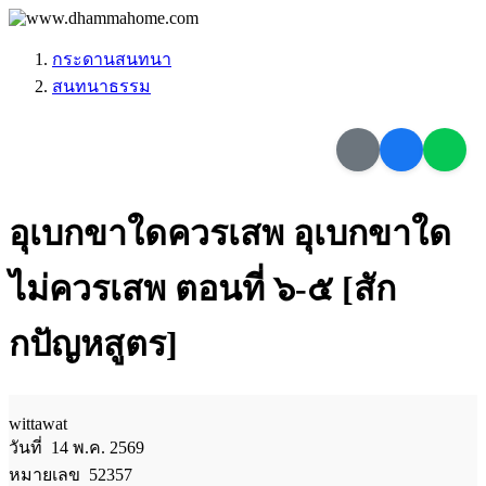
กระดานสนทนา
สนทนาธรรม
อุเบกขาใดควรเสพ อุเบกขาใด
ไม่ควรเสพ ตอนที่ ๖-๕ [สัก
กปัญหสูตร]
wittawat
วันที่ 14 พ.ค. 2569
หมายเลข 52357