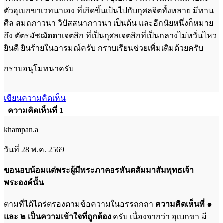
ตัวอุเบกขาเวทนาเอง ที่เกิดขึ้นเป็นไปกับกุศลจิตทั้งหลาย มีทาน
ศีล สมถภาวนา วิปัสสนาภาวนา เป็นต้น และอีกนัยหนึ่งก็หมาย
ถึง ตัตรมัชฌัตตาเจตสิก ที่เป็นกุศลเจตสิกที่เป็นกลางไม่หวั่นไหว
ยินดี ยินร้ายในอารมณ์ครับ กราบเรียนช่วยเพิ่มเติมด้วยครับ
กราบอนุโมทนาครับ
เขียนความคิดเห็น
ความคิดเห็นที่ 1
khampan.a
วันที่ 28 พ.ค. 2569
ขอนอบน้อมแด่พระผู้มีพระภาคอรหันตสัมมาสัมพุทธเจ้า
พระองค์นั้น
ตามที่ได้ไตร่ตรองตามข้อความในอรรถกถา
ความคิดเห็นที่ ๑
และ ๒ เป็นความเข้าใจที่ถูกต้อง
ครับ เนื่องจากว่า อุเบกขา มี