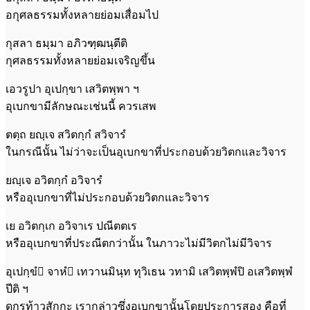
อกุศลธรรมทั้งหลายย่อมเสื่อมไป
กุสลา ธมฺมา อภิวฑฺฒนฺตีติ
กุศลธรรมทั้งหลายย่อมเจริญขึ้น
เอวรูปา อุเปกฺขา เสวิตพฺพา ฯ
อุเบกขามีลักษณะเช่นนี้ ควรเสพ
ตตฺถ ยญฺเจ สวิตกฺกํ สวิจารํ
ในกรณีนั้น ไม่ว่าจะเป็นอุเบกขาที่ประกอบด้วยวิตกและวิจาร
ยญฺเจ อวิตกฺกํ อวิจารํ
หรืออุเบกขาที่ไม่ประกอบด้วยวิตกและวิจาร
เย อวิตกฺเก อวิจาเร ปณีตตเร
หรืออุเบกขาที่ประณีตกว่านั้น ในภาวะไม่มีวิตกไม่มีวิจาร
อุเปกฺขํ จาหํ เทวานมินฺท ทุวิเธน วทามิ เสวิตพฺพํปิ อเสวิตพฺพํ
ปีติ ฯ
ดูกรท้าวสักกะ เรากล่าวซึ่งอุเบกขานั้นโดยประการสอง คือที่