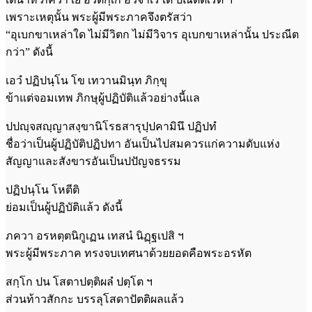
เพราะเหตุนั้น พระผู้มีพระภาคจึงตรัสว่า
“อุเบกขาเหล่าใด ไม่มีวิตก ไม่มีวิจาร อุเบกขาเหล่านั้น ประณีต
กว่า” ดังนี้
เอวํ ปฏิปนฺโน โข เทวานมินฺท ภิกฺขุ
ข้าแต่จอมเทพ ภิกษุผู้ปฏิบัติแล้วอย่างนี้แล
ปปญฺจสญฺญาสงฺขานิโรธสารุปฺปคามินึ ปฏิปทํ
ชื่อว่าเป็นผู้ปฏิบัติปฏิปทา อันเป็นไปสมควรแก่ความดับแห่ง
สัญญาและสังขารอันเป็นปปัญจธรรม
ปฏิปนฺโน โหตีติ
ย่อมเป็นผู้ปฏิบัติแล้ว ดังนี้
ภควา อรหตฺตนิกูเฏน เทสนํ นิฏฺฐเปสิ ฯ
พระผู้มีพระภาค ทรงจบเทศนาด้วยยอดคือพระอรหัต
สกฺโก ปน โสตาปตฺติผลํ ปตฺโต ฯ
ส่วนท้าวสักกะ บรรลุโสดาปัตติผลแล้ว