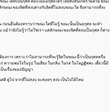
ขณะใดที่เป็นกุศล ต้องไม่มีอกุศลใดๆ เลยทั้งสิ้นเกิดร่วมด้วย ขณะ
 แต่ลักษณะของจิตที่สงบต่างกับจิตที่ไม่สงบขณะใด จึงสามารถที่จะ
น ก่อนอื่นต้องทราบว่าขณะใดที่ไม่รู้ ขณะนั้นเป็นอกุศล จะทำ
แม้ว่ายังไม่รู้ว่าไม่ใช่เรา แต่ลักษณะของจิตที่สงบเป็นกุศล ก็ต่าง
งการ เพราะว่าไม่สามารถที่จะรู้จิตในขณะนี้ว่าเป็นกุศลหรือ
ก่ ความพอใจในรูป ในเสียง ในกลิ่น ในรส ในโผฏฐัพพะ เดี๋ยวนี้มี
าเป็นเรื่องของปัญญา
ติ ดูไป จากที่ไม่สงบ จะค่อยๆ สงบ เป็นไปได้ไหม