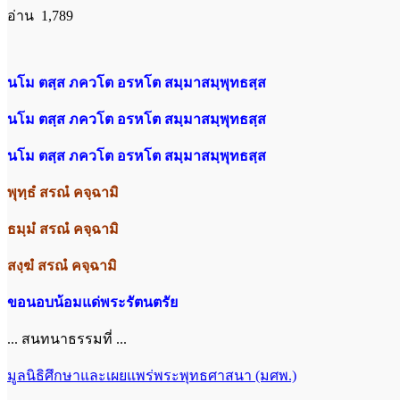
อ่าน 1,789
นโม ตสฺส ภควโต อรหโต สมฺมาสมฺพุทธสฺส
นโม ตสฺส ภควโต อรหโต สมฺมาสมฺพุทธสฺส
นโม ตสฺส ภควโต อรหโต สมฺมาสมฺพุทธสฺส
พุทฺธํ สรณํ คจฺฉามิ
ธมฺมํ สรณํ คจฺฉามิ
สงฺฆํ สรณํ คจฺฉามิ
ขอนอบน้อมแด่พระรัตนตรัย
... สนทนาธรรมที่ ...
มูลนิธิศึกษาและเผยแพร่พระพุทธศาสนา (มศพ.)