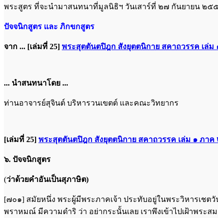
พระสูตร ที่จะนำมาสนทนาที่มูลนิธิฯ วันเสาร์ที่ ๒๗ กันยายน ๒๕
ปัจจนิกสูตร และ ภิกขกสูตร
จาก ...
[เล่มที่ 25]
พระสุตตันตปิฎก สังยุตตนิกาย สคาถวรรค เล่ม
... นำสนทนาโดย ...
ท่านอาจารย์สุจินต์ บริหารวนเขตต์ และคณะวิทยากร
[เล่มที่ 25]
พระสุตตันตปิฎก สังยุตตนิกาย สคาถวรรค เล่ม ๑ ภาค
๖. ปัจจนิกสูตร
(
ว่าด้วยคำอันเป็นสุภาษิต)
[๗๐๑] สมัยหนึ่ง พระผู้มีพระภาคเจ้า ประทับอยู่ในพระวิหารเชตว
พราหมณ์ มีความดำริ ว่า อย่ากระนั้นเลย เราพึงเข้าไปเฝ้าพระสม