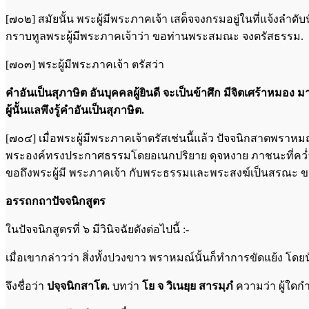
[๗๐๒] สมัยนั้น พระผู้มีพระภาคเจ้า เสด็จจงกรมอยู่ในที่แจ้งลำดับ
กราบทูลพระผู้มีพระภาคเจ้าว่า ขอท่านพระสมณะ จงตรัสธรรม.
[๗๐๓] พระผู้มีพระภาคเจ้า ตรัสว่า
คำอันเป็นสุภาษิต อันบุคคลผู้ยินดี จะเป็นข้าศึก มีจิตเศร้าหมอ
ผู้นั้นแลพึงรู้คำอันเป็นสุภาษิต.
[๗๐๔] เมื่อพระผู้มีพระภาคเจ้าตรัสเช่นนี้แล้ว ปัจจนิกสาตพร
พระองค์ทรงประกาศธรรมโดยอเนกปริยาย ดุจหงาย ภาชนะที่คว่ำ เป
ขอถึงพระผู้มี พระภาคเจ้า กับพระธรรมและพระสงฆ์เป็นสรณะ ขอพระ
อรรถกถาปัจจนิกสูตร
ในปัจจนิกสูตรที่ ๖ มีวินิจฉัยดังต่อไปนี้ :-
เมื่อเขากล่าวว่า สิ่งทั้งปวงขาว พราหมณ์นั้นก็ทำการขัดแย้ง โดย
จึงชื่อว่า
ปจฺจนิกสาโต.
บทว่า
โย จ วิเนยฺย สารมฺภํ
ความว่า ผู้ใดกำ