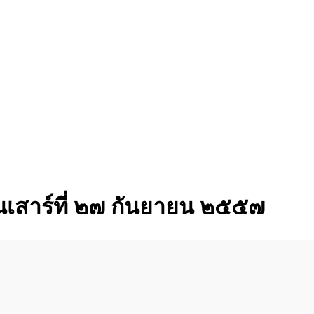
วันเสาร์ที่ ๒๗ กันยายน ๒๕๕๗