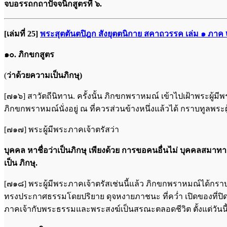
จบอรรถกถาปัจจนิกสูตรที่ ๖.
[เล่มที่ 25]
พระสุตตันตปิฎก สังยุตตนิกาย สคาถวรรค เล่ม ๑ ภาค
๑๐. ภิกขกสูตร
(
ว่าด้วยความเป็นภิกษุ)
[๗๑๖] สาวัตถีนิทาน. ครั้งนั้น ภิกขกพราหมณ์ เข้าไปเฝ้าพระผู้ม
ภิกขกพราหมณ์นั่งอยู่ ณ ที่ควรส่วนข้างหนึ่งแล้วได้ กราบทูลพระ
[๗๑๗] พระผู้มีพระภาคเจ้าตรัสว่า
บุคคล หาชื่อว่าเป็นภิกษุ เพียงด้วย การขอคนอื่นไม่ บุคคลสมาทาน
เป็น ภิ
กษุ.
[๗๑๘] พระผู้มีพระภาคเจ้าตรัสเช่นนี้แล้ว ภิกขกพราหมณ์ได้กร
ทรงประกาศธรรมโดยปริยาย ดุจหงายภาชนะ ที่คว่ำ เปิดของที่ปิด 
ภาคเจ้ากับพระธรรมและพระสงฆ์เป็นสรณะตลอดชีวิต ตั้งแต่วันนี้