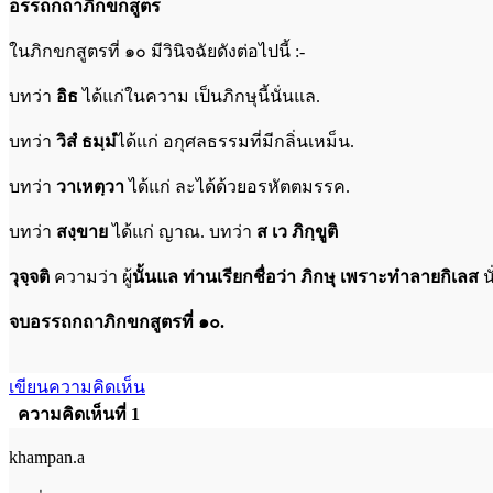
อรรถกถาภิกขกสูตร
ในภิกขกสูตรที่ ๑๐ มีวินิจฉัยดังต่อไปนี้ :-
บทว่า
อิธ
ได้แก่ในความ เป็นภิกษุนี้นั่นแล.
บทว่า
วิสํ ธมฺมํ
ได้แก่ อกุศลธรรมที่มีกลิ่นเหม็น.
บทว่า
วาเหตฺวา
ได้แก่ ละได้ด้วยอรหัตตมรรค.
บทว่า
สงฺขาย
ได้แก่ ญาณ. บทว่า
ส เว ภิกฺขูติ
วุจฺจติ
ความว่า ผู้
นั้นแล ท่านเรียกชื่อว่า ภิกษุ เพราะทำลายกิเลส
น
จบอรรถกถาภิกขกสูตรที่ ๑๐.
เขียนความคิดเห็น
ความคิดเห็นที่ 1
khampan.a