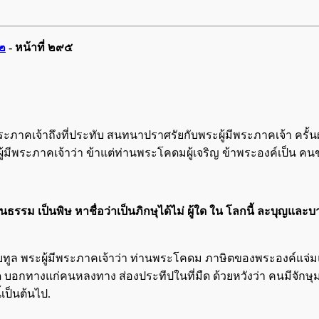
 ๒
- หน้าที่
๒๙๕
ีพระภาคเจ้าถึงที่ประทับ สนทนาปราศรัยกับพระผู้มีพระภาคเจ้า ครั้
ผู้มีพระภาคเจ้าว่า ข้าแต่ท่านพระโคดมผู้เจริญ ข้าพระองค์เป็น คน
ธรรม เป็นพิษ หาชื่อว่าเป็นภิกษุได้ไม่ ผู้ใด ใน โลกนี้ ละบุญและบ
าบทูล พระผู้มีพระภาคเจ้าว่า ท่านพระโคดม ภาษิตของพระองค์แจ่
บอกทางแก่คนหลงทาง ส่องประทีปในที่มืด ด้วยหวังว่า คนมีจักษุม
เป็นต้นไป.