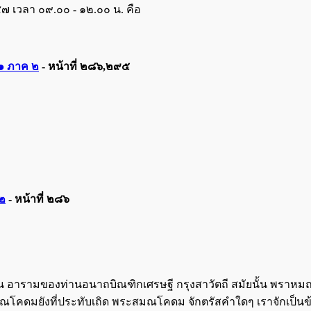
๕๗ เวลา ๐๙.๐๐ - ๑๒.๐๐ น. คือ
 ๑ ภาค ๒
- หน้าที่ ๒๘๖,๒๙๕
 ๒
- หน้าที่ ๒๘๖
ัน อารามของท่านอนาถบิณฑิกเศรษฐี กรุงสาวัตถี สมัยนั้น พราหมณ์ 
ณโคดมยังที่ประทับเถิด พระสมณโคดม จักตรัสคำใดๆ เราจักเป็นข้าศึ