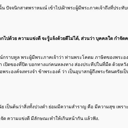
นั้น ปัจจนิกสาตพราหมณ์ เข้าไปเฝ้าพระผู้มีพระภาคเจ้าถึงที่ประทับแ
ง มากไปด้วย ความแข่งดี จะรู้แจ้งด้วยดีไม่ได้, ส่วนว่า บุคคลใด 
าหมณ์กราบทูล พระผู้มีพระภาคเจ้าว่า ท่านพระโคดม ภาษิตของพระอ
ิดของที่ปิด บอกทางแก่คนหลงทาง ส่องประทีปในที่มืด ด้วยหวัง ว
องค์จงทรงจำ ข้าพระองค์ ว่า เป็นอุบาสกผู้ถึงพระรัตนตรัยเป็นสร
นัย เป็นต้นว่าสิ่งทั้งปวงดำ ย่อมมีความสำราญ คือ มีความสุข เพราะ
จัด ความแข่งดี มีลักษณะทำให้เกินหน้ากัน แล้วฟัง.