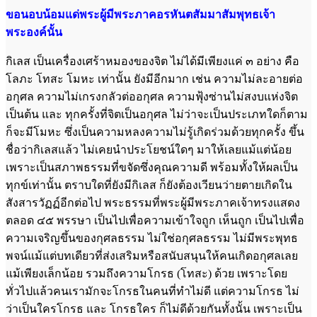
ขอนอบน้อมแด่พระผู้มีพระภาคอรหันตสัมมาสัมพุทธเจ้า
พระองค์นั้น
กิเลส เป็นเครื่องเศร้าหมองของจิต ไม่ได้มีเพียงแค่ ๓ อย่าง คือ
โลภะ โทสะ โมหะ เท่านั้น ยังมีอีกมาก เช่น ความไม่ละอายต่อ
อกุศล ความไม่เกรงกลัวต่ออกุศล ความฟุ้งซ่านไม่สงบแห่งจิต
เป็นต้น และ ทุกครั้งที่จิตเป็นอกุศล ไม่ว่าจะเป็นประเภทใดก็ตาม
ก็จะมีโมหะ ซึ่งเป็นความหลงความไม่รู้เกิดร่วมด้วยทุกครั้ง ขึ้น
ชื่อว่ากิเลสแล้ว ไม่เคยนำประโยชน์ใดๆ มาให้เลยแม้แต่น้อย
เพราะเป็นสภาพธรรมที่ขจัดซึ่งคุณความดี พร้อมทั้งให้ผลเป็น
ทุกข์เท่านั้น ตราบใดที่ยังมีกิเลส ก็ยังต้องเวียนว่ายตายเกิดใน
สังสารวัฏฏ์อีกต่อไป พระธรรมที่พระผู้มีพระภาคเจ้าทรงแสดง
ตลอด ๔๕ พรรษา เป็นไปเพื่อความเข้าใจถูก เห็นถูก เป็นไปเพื่อ
ความเจริญขึ้นของกุศลธรรม ไม่ใช่อกุศลธรรม ไม่มีพระพุทธ
พจน์แม้แต่บทเดียวที่ส่งเสริมหรือสนับสนุนให้คนเกิดอกุศลเลย
แม้เพียงเล็กน้อย รวมถึงความโกรธ (โทสะ) ด้วย เพราะโดย
ทั่วไปแล้วคนเรามักจะโกรธในคนที่ทำไม่ดี แต่ความโกรธ ไม่
ว่าเป็นใครโกรธ และ โกรธใคร ก็ไม่ดีด้วยกันทั้งนั้น เพราะเป็น