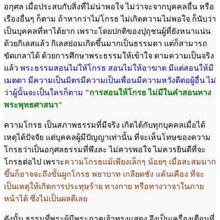
อกุศล เมื่อประสบกับสิ่งที่ไม่น่าพอใจ ไม่ว่าจะจากบุคคลอื่น หรือ
เรืองอื่นๆ ก็ตาม ถ้าหากว่าไม่โกรธ ไม่เกิดความไม่พอใจ ก็นับว่า
เป็นบุคคลที่หาได้ยาก เพราะโดยปกติของปุถุชนผู้ที่ยังหนาแน่น
ด้วยกิเลสแล้ว กิเลสย่อมเกิดขึ้นมากเป็นธรรมดา แต่ก็สามารถ
ขัดเกลาได้ ด้วยการศึกษาพระธรรมให้เข้าใจ ตามความเป็นจริง
แล้ว
พระธรรมสอน
ไม่ให้โกรธ สอนไม่ให้อาฆาต มีแต่สอนให้มี
เมตตา มีความเป็นมิตรมีความเป็นเพื่อน
มีความหวังดีต่อผู้อื่น ไม่
ว่าผู้นั้นจะเป็นใครก็ตาม
"การสอนให้โกรธ ไม่มีในคำสอนทาง
พระพุทธศาสนา"
ความโกรธ เป็นสภาพธรรมที่มีจริง เกิดได้กับทุกบุคคลเมื่อได้
เหตุได้ปัจจัย แต่บุคคลผู้มีปัญญาเท่านั้น ที่จะเห็นโทษของความ
โกรธว่าเป็นอกุศลธรรมที่พึงละ ไม่ควรพอใจ ไม่ควรยินดีที่จะ
โกรธต่อไป เพราะ
ความโกรธแม้เพียงเล็กๆ น้อยๆ เมื่อ
สะสมมาก
ขึ้นก็อาจจะถึงขั้นผูกโกรธ พยาบาท เกลียดชัง แค้นเคือง ที่จะ
เป็นเหตุให้
เกิดการประทุษร้าย ทางกาย หรือทางวาจาในภาย
หน้าได้ ซึ่งไม่เป็นผลดีเลย
ดังนั้น ธรรมที่พระผู้มีพระภาคเจ้าทรงแสดง จึงเป็นเครื่องเตือนที่