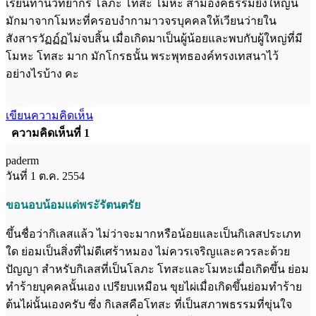
เรียนท่านวิทยากร โลภะ โทสะ โมหะ สามองค์ธรรมยิ่งใหญ่นี้
มักมาจากโมหะที่ครอบงำกามาวจรบุคคลให้เวียนว่ายใน
สังสารวัฏฏ์ฏไม่จบสิ้น เมื่อเกิดมาเป็นผู้น้อยและพบกับผู้ใหญ่ที่มี
โมหะ โทสะ มาก มักโกรธนั้น พระพุทธองค์ทรงเทสนาไว้
อย่างไรบ้าง คะ
เขียนความคิดเห็น
ความคิดเห็นที่ 1
paderm
วันที่ 1 ต.ค. 2554
ขอนอบน้อมแด่พระัรัตนตรัย
ขึ้นชื่อว่ากิเลสแล้ว ไม่ว่าจะมากหรือน้อยและเป็นกิเลสประเภท
ใด ย่อมเป็นสิ่งที่ไม่ดีเศร้าหมอง ไม่ควรเจริญและควรละด้วย
ปัญญา สำหรับกิเลสที่เป็นโลภะ โทสะและโมหะเมื่อเกิดขึ้น ย่อม
ทำร้ายบุคคลนั้นเอง เปรียบเหมือน ขุยไผ่เมื่อเกิดขึ้นย่อมทำร้าย
ต้นไผ่นั้นเองครับ ซึ่ง กิเลสคือโทสะ ที่เป็นสภาพธรรมที่ขุ่นใจ