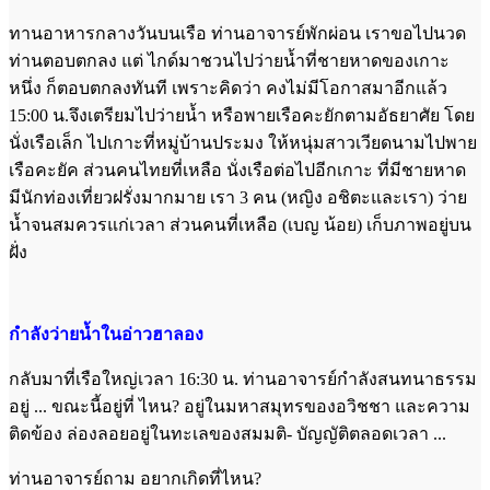
ทานอาหารกลางวันบนเรือ ท่านอาจารย์พักผ่อน เราขอไปนวด
ท่านตอบตกลง แต่ ไกด์มาชวนไปว่ายน้ำที่ชายหาดของเกาะ
หนึ่ง ก็ตอบตกลงทันที เพราะคิดว่า คงไม่มีโอกาสมาอีกแล้ว
15:00 น.จึงเตรียมไปว่ายน้ำ หรือพายเรือคะยักตามอัธยาศัย โดย
นั่งเรือเล็ก ไปเกาะที่หมู่บ้านประมง ให้หนุ่มสาวเวียดนามไปพาย
เรือคะยัค ส่วนคนไทยที่เหลือ นั่งเรือต่อไปอีกเกาะ ที่มีชายหาด
มีนักท่องเที่ยวฝรั่งมากมาย เรา 3 คน (หญิง อชิตะและเรา) ว่าย
น้ำจนสมควรแก่เวลา ส่วนคนที่เหลือ (เบญ น้อย) เก็บภาพอยู่บน
ฝั่ง
กำลังว่ายน้ำในอ่าวฮาลอง
กลับมาที่เรือใหญ่เวลา 16:30 น. ท่านอาจารย์กำลังสนทนาธรรม
อยู่ ... ขณะนี้อยู่ที่ ไหน? อยู่ในมหาสมุทรของอวิชชา และความ
ติดข้อง ล่องลอยอยู่ในทะเลของสมมติ- บัญญัติตลอดเวลา ...
ท่านอาจารย์ถาม อยากเกิดที่ไหน?