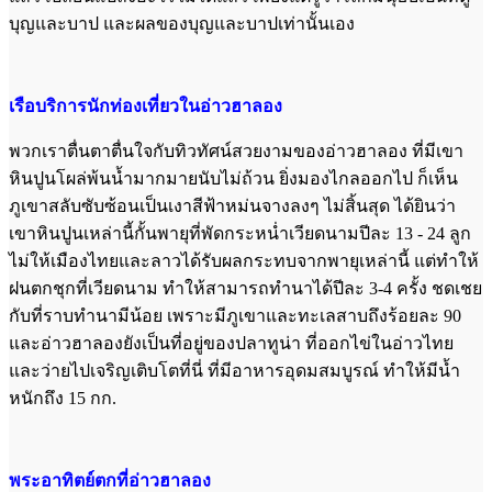
บุญและบาป และผลของบุญและบาปเท่านั้นเอง
เรือบริการนักท่องเที่ยวในอ่าวฮาลอง
พวกเราตื่นตาตื่นใจกับทิวทัศน์สวยงามของอ่าวฮาลอง ที่มีเขา
หินปูนโผล่พ้นน้ำมากมายนับไม่ถ้วน ยิ่งมองไกลออกไป ก็เห็น
ภูเขาสลับซับซ้อนเป็นเงาสีฟ้าหม่นจางลงๆ ไม่สิ้นสุด ได้ยินว่า
เขาหินปูนเหล่านี้กั้นพายุที่พัดกระหน่ำเวียดนามปีละ 13 - 24 ลูก
ไม่ให้เมืองไทยและลาวได้รับผลกระทบจากพายุเหล่านี้ แต่ทำให้
ฝนตกชุกที่เวียดนาม ทำให้สามารถทำนาได้ปีละ 3-4 ครั้ง ชดเชย
กับที่ราบทำนามีน้อย เพราะมีภูเขาและทะเลสาบถึงร้อยละ 90
และอ่าวฮาลองยังเป็นที่อยู่ของปลาทูน่า ที่ออกไข่ในอ่าวไทย
และว่ายไปเจริญเติบโตที่นี่ ที่มีอาหารอุดมสมบูรณ์ ทำให้มีน้ำ
หนักถึง 15 กก.
พระอาทิตย์ตกที่อ่าวฮาลอง