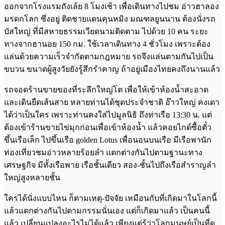
ออกจากโรงแรมถังเล้ย 8 โมงเช้า เพื่อเดินทางไปชม อ่าวฮาลอง
มรดกโลก ซึ่งอยู่ ติดชายแดนคุนหมิง มณฑลยูนนาน ต้องนั่งรถ
บัสใหญ่ ที่มีสหายธรรมเวียดนามติดตาม ไปด้วย 10 คน ระยะ
ทางจากฮานอย 150 กม. ใช้เวลาเดินทาง 4 ชั่วโมง เพราะต้อง
แล่นด้วยความเร็วจำกัดตามกฎหมาย รถจึงแล่นตามกันไปเป็น
ขบวน ขนาดผู้สูงวัยยังรู้สึกรำคาญ ถ้าอยู่เมืองไทยคงถึงนานแล้ว
รถจอดร้านขายของที่ระลึกใหญ่โต เพื่อให้เข้าห้องน้ำสะอาด
และเดินยืดเส้นสาย หลายท่านได้ชุดประจำชาติ อ๊าวใหญ่ คงเดา
ได้ว่าเป็นใคร เพราะท่านคงใส่ไปมูลนิธิ ถึงท่าเรือ 13:30 น. แต่
ต้องเข้าร้านขายไข่มุกก่อนเพื่อเข้าห้องน้ำ แล้วคอยไกด์ซื้อตั๋ว
ขึ้นเรือเล็ก ไปขึ้นเรือ golden Lotus เพื่อนอนบนเรือ มีเรือพานัก
ท่องเที่ยวชมอ่าวหลายร้อยลำ แตกต่างกันไปตามฐานะทาง
เศรษฐกิจ มีทั้งเรือพาย เรือชั้นเดียว สอง-ชั้นไปถึงเรือสำราญลำ
ใหญ่สูงหลายชั้น
ใครได้นั่งแบบไหน ก็ตามเหตุ-ปัจจัย เหมือนกับที่เกิดมาในโลกนี้
แล้วแตกต่างกันไปตามกรรมนั่นเอง แต่ก็เกิดมาแล้ว เป็นคนนี้
แล้ว เปลี่ยนแปลงอะไรไม่ได้แล้ว เพียงแต่รู้ว่าโลกมนุษย์เป็นที่ดู