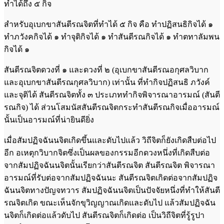
ทำได้ถึง ๕ กิจ
สำหรับอุเบกขาสันตีรณจิตที่ทำได้ ๕ กิจ คือ ทำปฏิสนธิกิจได้ ๑
ทำภวังคกิจได้ ๑ ทำจุติกิจได้ ๑ ทำสันตีรณกิจได้ ๑ ทำตทาลัมพน
กิจได้ ๑
สันตีรณจิตดวงที่ ๑ และดวงที่ ๒ (อุเบกขาสันตีรณอกุศลวิบาก
และอุเบกขาสันตีรณกุศลวิบาก) เท่านั้น ที่ทำกิจปฏิสนธิ ภวังค์
และจุติได้ สันตีรณจิตทั้ง ๓ ประเภททำกิจพิจารณาอารมณ์ (สันตี
รณกิจ) ได้ ส่วนโสมนัสสันตีรณจิตกระทำสันตีรณกิจเมื่ออารมณ์
นั้นเป็นอารมณ์ที่น่ายินดียิ่ง
เมื่อสัมปฏิจฉันนจิตเกิดขึ้นและดับไปแล้ว วิถีจิตก็ยังเกิดสืบต่อไป
อีก อเหตุกวิบากจิตซึ่งเป็นผลของกรรมอีกดวงหนึ่งที่เกิดสืบต่อ
จากสัมปฏิจฉันนจิตนั้นเรียกว่าสันตีรณจิต สันตีรณจิต พิจารณา
อารมณ์ที่รับต่อจากสัมปฏิจฉันนะ สันตีรณจิตเกิดต่อจากสัมปฏิจ
ฉันนจิตทางปัญจทวาร สัมปฏิจฉันนจิตเป็นปัจจัยหนึ่งที่ทำให้สันตี
รณจิตเกิด ขณะเห็นจักขุวิญญาณเกิดและดับไป แล้วสัมปฏิจฉัน
นจิตก็เกิดต่อแล้วดับไป สันตีรณจิตก็เกิดต่อ เป็นวิถีจิตที่รู้รูปา