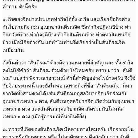
คำถาม ดังนี้ครับ
๑. กิจของจิตบางประเภททำกิจได้ตั้ง ๕ กิจ และเรียกชื่อกิจต่าง
กันไปตามกิจ เช่น อุเบกขาสันตีรณจิต ซึ่งทำกิจปฏิสนธิบ้าง ทำ
กิจภวังค์บ้าง ทำกิจจุติบ้าง ทำกิจสันตีรณบ้าง ทำตทาลัมพนกิจ
บ้าง เมื่อมีกิจต่างกัน แต่ทำไมท่านจึงเรียกว่าเป็นสันตีรณจิต
เหมือนกัน
ดังนั้นคำว่า "สันตีรณ" ต้องมีความหมายที่สำคัญ และ ทั้ง ๕ กิจ
คงไม่ใช้คำว่า สันตีรณ ร่วมด้วย ใช่ไหมครับ ทราบมาว่า "สันตี
รณ" แปลว่า พิจารณาอารมณ์ คำนี้สำคัญอย่างไรบ้างครับ จึงใช้
กับจิตประเภทนี้ และยังไม่พอ เฉพาะกิจที่ชื่อ "สันตีรณกิจ" ก็มา
จากจิตทั้งสามดวงได้ เช่น สันตีรณอกุศลวิบากจิต เกิดร่วมกับ
อุเบกขาเวทนา ๑ ดวง, สันตีรณกุศลวิบากจิต เกิดร่วมกับอุเบกขา
เวทนา ๑ ดวง และสันตีรณกุศลวิบากจิต เกิดร่วมกับโสมนัส
เวทนา ๑ ดวง (เมื่อรู้อารมณ์ที่น่ายินดียิ่ง)
๒. ทวารที่เกิดของสันตีรณจิต มีหลายทางไหมครับ เกิดจากมโน
ทวาร หรือปัญจทวาร หรือ ไม่อาศัยทวาร คือสังสัยมาว่า สันตี