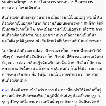
รมณ์ทางจักขุทวาร ทางโสตทวาร ฆานทวาร ชิวหาทวาร
กายทวาร ก็เช่นเดียวกัน
สันตีรณจิตเป็นอเหตุกวิบากจิต เมื่ออารมณ์เป็นอนิฏฐารมณ์ สัน
ตีรณจิตก็เป็นอกุศลวิบากเกิดร่วมกับอุเบกขาเวทนา สันตีรณจิตที่
เป็นกุศลวิบากนั้นมี ๒ ดวง เมื่ออารมณ์เป็นอิฏฐารมณ์ธรรมดาๆ
สันตีรณจิตก็เกิดร่วมกับอุเบกขาเวทนา เมื่ออารมณ์เป็นที่น่า
พอใจยิ่ง (อติอิฏฐารมณ์) สันตีรณจิตก็เกิดร่วมกับโสมนัสเวทนา
โดยศัพท์ สันตีรณะ แปลว่า พิจารณา เป็นการยากที่จะเข้าใจได้
จริงๆ ถ้ากระทำกิจสันตีรณะ ก็ทำกิจหน้าที่พิจารณาอารมณ์ทาง
ปัญจทวารต่อจากสัมปฏิจฉันนจิต เท่านั้น ถ้าทำกิจอื่น ก็มีความ
หมายตามกิจนั้นๆ เช่น ถ้าทำตทาลัมพนกิจ ก็ไม่ได้พิจารณา แต่
ทำกิจตทาลัมพนะ คือ รับรู้อารมณ์ต่อจากชวนจิต ตามควรแก่
สันตีรณจิตนั้นๆ
๒.-๓.
ต้องมีความเข้าใจว่า ทวาร คือ ทางที่จะทำให้จิตเกิดขึ้นรู้
อารมณ์ ส่วนที่เกิดของจิต (ในภูมิที่มีขันธ์ ๕) ต้องเป็นวัตถุรูป ๖
รูป รูปใดรูปหนึ่ง ตามควรแก่จิตนั้นๆ ยกตัวอย่าง สันตีรณจิต ที่